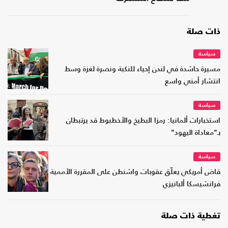
ذات صلة
سياسة
مسيرة حاشدة في لندن إحياء للنكبة ونصرة لغزة وسط
انتشار أمني واسع
سياسة
استخبارات ألمانيا: رمزا البطيخ والأخطبوط قد يرتبطان
بـ"معاداة اليهود"
سياسة
قاض أمريكي يعلّق عقوبات واشنطن على المقررة الأممية
فرانشيسكا ألبانيزي
تغطية ذات صلة