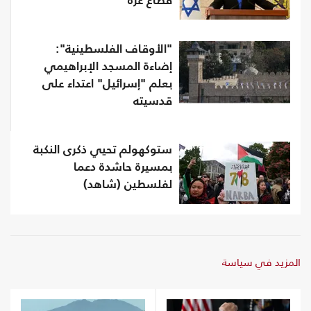
قطاع غزة
"الأوقاف الفلسطينية":
إضاءة المسجد الإبراهيمي
بعلم "إسرائيل" اعتداء على
قدسيته
ستوكهولم تحيي ذكرى النكبة
بمسيرة حاشدة دعما
لفلسطين (شاهد)
المزيد في سياسة