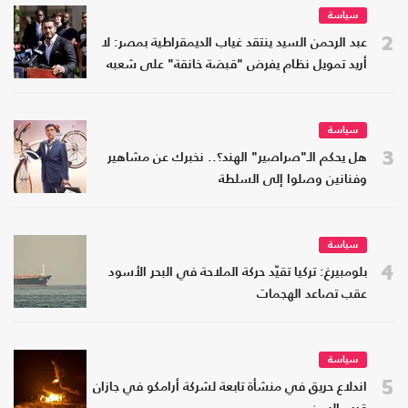
سياسة
2
عبد الرحمن السيد ينتقد غياب الديمقراطية بمصر: لا
أريد تمويل نظام يفرض "قبضة خانقة" على شعبه
سياسة
3
هل يحكم الـ"صراصير" الهند؟.. نخبرك عن مشاهير
وفنانين وصلوا إلى السلطة
سياسة
4
بلومبيرغ: تركيا تقيّد حركة الملاحة في البحر الأسود
عقب تصاعد الهجمات
سياسة
5
اندلاع حريق في منشأة تابعة لشركة أرامكو في جازان