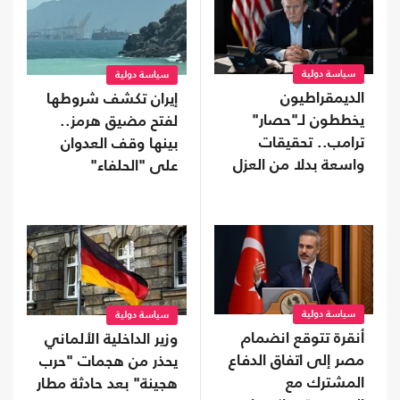
سياسة دولية
سياسة دولية
الديمقراطيون
إيران تكشف شروطها
يخططون لـ"حصار"
لفتح مضيق هرمز..
ترامب.. تحقيقات
بينها وقف العدوان
واسعة بدلا من العزل
على "الحلفاء"
إذا استعادوا "النواب"
سياسة دولية
سياسة دولية
أنقرة تتوقع انضمام
وزير الداخلية الألماني
مصر إلى اتفاق الدفاع
يحذر من هجمات "حرب
المشترك مع
هجينة" بعد حادثة مطار