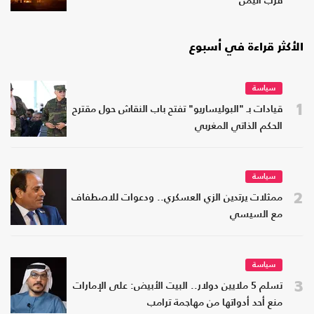
قرب اليمن
الأكثر قراءة في أسبوع
سياسة
1
قيادات بـ "البوليساريو" تفتح باب النقاش حول مقترح
الحكم الذاتي المغربي
سياسة
2
ممثلات يرتدين الزي العسكري.. ودعوات للاصطفاف
مع السيسي
سياسة
3
تسلم 5 ملايين دولار.. البيت الأبيض: على الإمارات
منع أحد أدواتها من مهاجمة ترامب