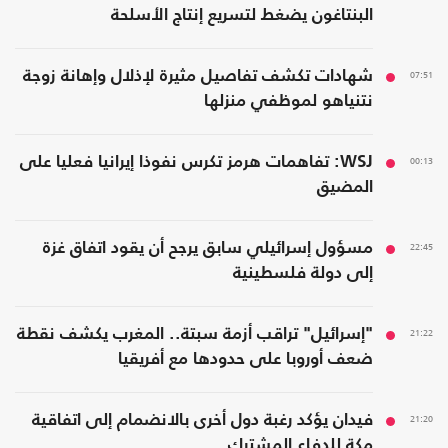
البنتاغون يضغط لتسريع إنتاج الأسلحة
07:51
شهادات تكشف تفاصيل مثيرة لإذلال وإهانة زوجة
نتنياهو لموظفي منزلها
00:13
WSJ: تفاهمات هرمز تكرس نفوذا إيرانيا فعليا على
المضيق
22:45
مسؤول إسرائيلي سابق يرجح أن يقود اتفاق غزة
إلى دولة فلسطينية
21:22
"إسرائيل" تراقب أزمة سبتة.. المغرب يكشف نقطة
ضعف أوروبا على حدودها مع أفريقيا
21:20
فيدان يؤكد رغبة دول أخرى بالانضمام إلى اتفاقية
مكة للدفاع المشترك