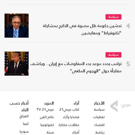
سياسة
4
تدشين حكومة ظل مصرية في الخارج بمشاركة
"تكنوقراط" ومعارضين
سياسة
5
ترامب يحدد موعد بدء المفاوضات مع إيران.. ويكشف
مفاجأة حول "الهجوم الملغي"
الأخبار
آراء
المزيد
أخبار حسب
سياسة
كتاب عربي21
عربي21 TV
البلد
العراق
تغطيات
قضايا وآراء
عالم الفن
ليبيا
اقتصاد
مقالات مختارة
تكنولوجيا
سوريا
رياضة
أفكار
صحة