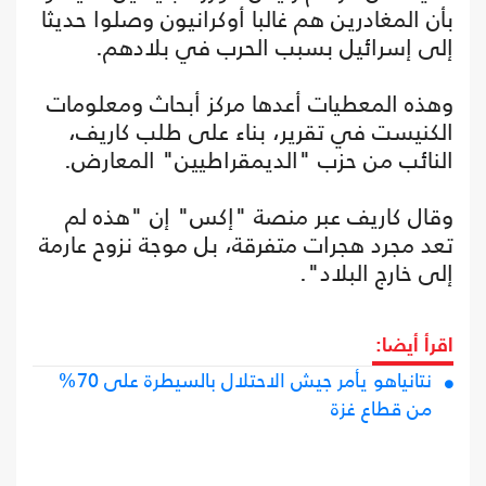
بأن المغادرين هم غالبا أوكرانيون وصلوا حديثا
إلى إسرائيل بسبب الحرب في بلادهم.
وهذه المعطيات أعدها مركز أبحاث ومعلومات
الكنيست في تقرير، بناء على طلب كاريف،
النائب من حزب "الديمقراطيين" المعارض.
وقال كاريف عبر منصة "إكس" إن "هذه لم
تعد مجرد هجرات متفرقة، بل موجة نزوح عارمة
إلى خارج البلاد".
اقرأ أيضا:
نتانياهو يأمر جيش الاحتلال بالسيطرة على 70%
من قطاع غزة