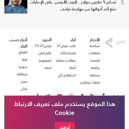
5
تسلم 5 ملايين دولار.. البيت الأبيض: على الإمارات
منع أحد أدواتها من مهاجمة ترامب
الأخبار
آراء
المزيد
أخبار حسب
سياسة
كتاب عربي21
عربي21 TV
البلد
العراق
تغطيات
قضايا وآراء
عالم الفن
ليبيا
اقتصاد
مقالات مختارة
تكنولوجيا
سوريا
رياضة
أفكار
صحة
بريطانيا
صحافة
استطلاع رأي
مصر
ملفات وتقارير
لبنان
تابعنا على
هذا الموقع يستخدم ملف تعريف الارتباط
Cookie
من نحن
اتصل بنا
شروط الاستخدام
أوافق