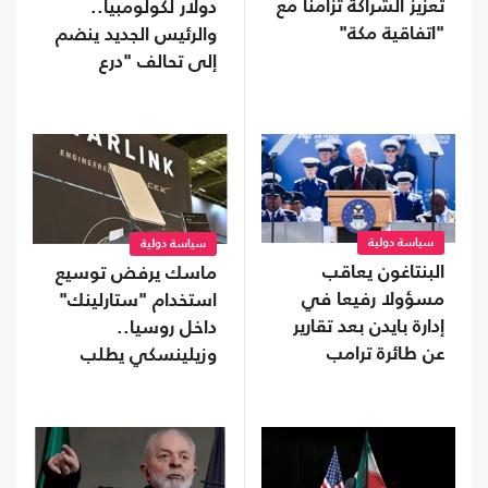
تعزيز الشراكة تزامنا مع
دولار لكولومبيا..
"اتفاقية مكة"
والرئيس الجديد ينضم
إلى تحالف "درع
الأمريكتين"
سياسة دولية
سياسة دولية
البنتاغون يعاقب
ماسك يرفض توسيع
مسؤولا رفيعا في
استخدام "ستارلينك"
إدارة بايدن بعد تقارير
داخل روسيا..
عن طائرة ترامب
وزيلينسكي يطلب
تدخلا من ترامب