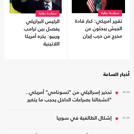
سياسة دولية
سياسة دولية
تقرير أمريكي: كبار قادة
الرئيس البرازيلي
الجيش يبحثون عن
يفصل بين ترامب
مخرج من حرب إيران
وربيو: يكره أمريكا
اللاتينية
أخبار الساعة
08:34
تحذير إسرائيلي من "تسونامي" أمريكي..
"انشغالنا بصراعات الداخل يحجب ما يتغير
بواشنطن"
07:35
إشكال الطائفية في سوريا