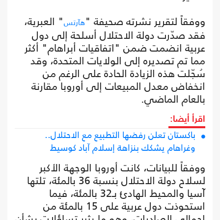
ووفقاً لتقرير نشرته صحيفة "
" العبرية،
هآرتس
فقد صدّرت دولة الاحتلال أسلحة إلى دول
عربية انضمت ضمن "اتفاقيات أبراهام" أكثر
مما تم تصديره إلى الولايات المتحدة، وقد
سُجّلت هذه الزيادة الحادة على الرغم من
انخفاض معدل المبيعات إلى أوروبا مقارنة
بالعام الماضي.
اقرأ أيضا:
باكستان تعلن رفضها التطبيع مع الاحتلال..
وغراهام يشكك بنزاهة إسلام آباد كوسيط
ووفقاً للبيانات، كانت أوروبا الوجهة الأكبر
لسلاح دولة الاحتلال بنسبة 36 بالمئة، تلتها
آسيا والمحيط الهادئ بـ32 بالمئة، فيما
استحوذت دول عربية على 15 بالمئة من
إجمالي الصادرات، وهو ما يثير تساؤلات بشأن