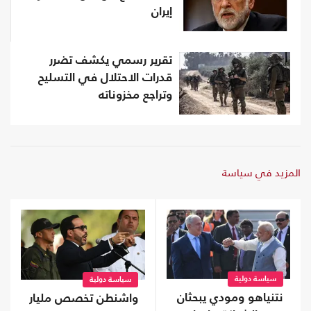
إيران
تقرير رسمي يكشف تضرر
قدرات الاحتلال في التسليح
وتراجع مخزوناته
المزيد في سياسة
سياسة دولية
سياسة دولية
نتنياهو ومودي يبحثان
واشنطن تخصص مليار