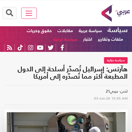
سياسة
سياسة عربية
مقابلات
حقوق وحريات
ملفات وتقارير
اختبار
سياسة دولية
سياسة دولية
هآرتس: إسرائيل تُصدّر أسلحة إلى الدول
المطبعة أكثر مما تُصدّره إلى أمريكا
لندن- عربي21
03-Jun-26
10:45 AM