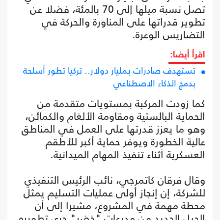
تصل نسبة ميلها إلى 70 بالمئة، فضلا عن
تطوير قدراتها على المناورة والحركة في
التضاريس الوعرة.
اقرأ أيضا:
تستهدف صادرات بمليار دولار.. تركيا تطور أسلحة
بدمج الذكاء الاصطناعي
كما زودت المركبة بمستويات متقدمة من
الحماية البالستية ومقاومة الألغام والكمائن،
وهو ما يعزز قدرتها على العمل في المناطق
عالية الخطورة ويوفر حماية أكبر للأطقم
العسكرية أثناء تنفيذ المهام الميدانية.
وقال فرقان كاتمرجي، نائب الرئيس التنفيذي
للشركة، إن إنجاز أولى عمليات التسليم يمثل
محطة مهمة في المشروع، مشيرا إلى أن
الجيل الجديد من مدرعات "خضر" جرى تطويره