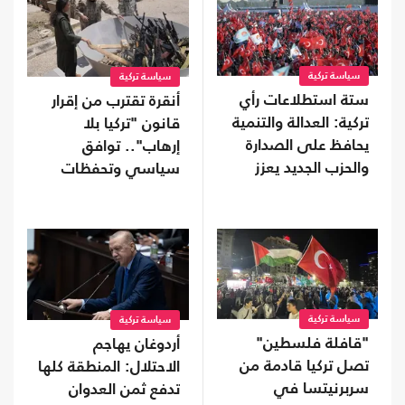
سياسة تركية
سياسة تركية
ستة استطلاعات رأي
أنقرة تقترب من إقرار
تركية: العدالة والتنمية
قانون "تركيا بلا
يحافظ على الصدارة
إرهاب".. توافق
والحزب الجديد يعزز
سياسي وتحفظات
موقعه
على بعض البنود
سياسة تركية
سياسة تركية
"قافلة فلسطين"
أردوغان يهاجم
تصل تركيا قادمة من
الاحتلال: المنطقة كلها
سربرنيتسا في
تدفع ثمن العدوان