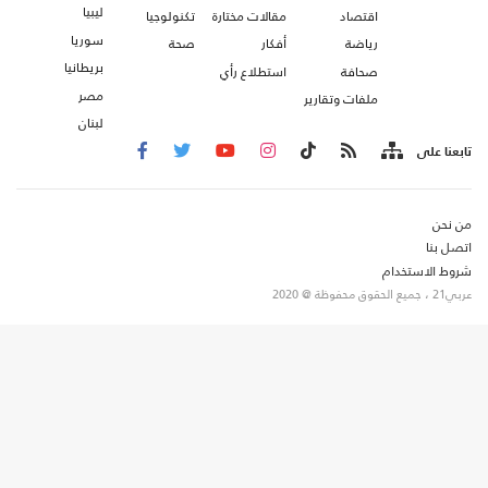
ليبيا
اقتصاد
مقالات مختارة
تكنولوجيا
سوريا
رياضة
أفكار
صحة
بريطانيا
صحافة
استطلاع رأي
مصر
ملفات وتقارير
لبنان
تابعنا على
من نحن
اتصل بنا
شروط الاستخدام
عربي21 ، جميع الحقوق محفوظة @ 2020