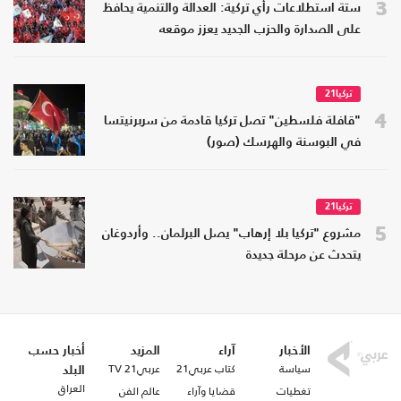
3
ستة استطلاعات رأي تركية: العدالة والتنمية يحافظ
على الصدارة والحزب الجديد يعزز موقعه
تركيا21
4
"قافلة فلسطين" تصل تركيا قادمة من سربرنيتسا
في البوسنة والهرسك (صور)
تركيا21
5
مشروع "تركيا بلا إرهاب" يصل البرلمان.. وأردوغان
يتحدث عن مرحلة جديدة
الأخبار
آراء
المزيد
أخبار حسب
سياسة
كتاب عربي21
عربي21 TV
البلد
العراق
تغطيات
قضايا وآراء
عالم الفن