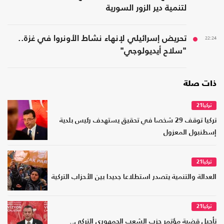
لتنمية دير الزور السورية
22:24
تحريض إسرائيلي لإنهاء نشاط الأونروا في غزة..
"سلاح أيديولوجي"
ذات صلة
تركيا21
تركيا توقف 29 شخصا في تحقيق يستهدف رئيس بلدية
إسطنبول المعزول
تركيا21
العدالة والتنمية يتصدر استطلاعا جديدا بين الأحزاب التركية
تركيا21
تأجيل قضية مؤتمر حزب الشعب الجمهوري التركي..