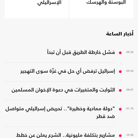
البوسنة والهرسك
الإسرائيلي
(صور)
أخبار الساعة
05:26
فشل خارطة الطريق قبل أن تبدأ
05:24
إسرائيل ترفض أي حل في غزّة سوى التهجير
04:47
الثوابت والمتغيرات في دعوة الإخوان المسلمين
01:16
"دولة معادية وخطيرة".. تحريض إسرائيلي متواصل
ضد قطر
23:36
مشاريع بتكلفة مليونية.. الشرع يعلن عن خطط