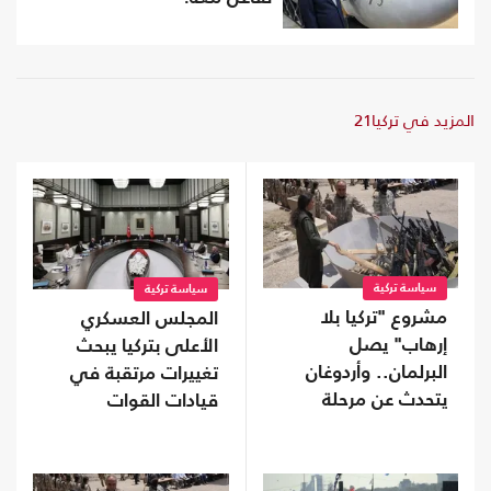
المزيد في تركيا21
سياسة تركية
سياسة تركية
مشروع "تركيا بلا
المجلس العسكري
إرهاب" يصل
الأعلى بتركيا يبحث
البرلمان.. وأردوغان
تغييرات مرتقبة في
يتحدث عن مرحلة
قيادات القوات
جديدة
المسلحة