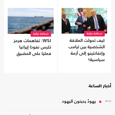
صحافة دولية
صحافة دولية
كيف تحولت العلاقة
WSJ: تفاهمات هرمز
الشخصية بين ترامب
تكرس نفوذا إيرانيا
وإنفانتينو إلى أزمة
فعليا على المضيق
سياسية؟
أخبار الساعة
05:25
يهودٌ يدينون اليهود