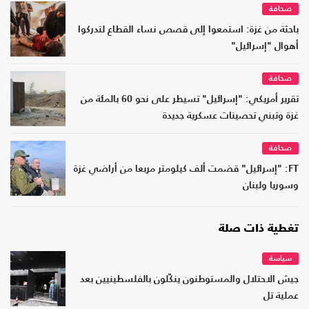
صحافة
باحثة من غزة: استمعوا إلى قصص نساء القطاع لتدركوا
أهوال "إسرائيل"
صحافة
تقرير أمريكي: "إسرائيل" تسيطر على نحو 60 بالمئة من
غزة وتبني تحصينات عسكرية جديدة
صحافة
FT: "إسرائيل" قضمت ألف كيلومتر مربعا من أراضي غزة
وسوريا ولبنان
تغطية ذات صلة
سياسة
جيش الاحتلال والمستوطنون ينكّلون بالفلسطينيين بعد
عملية تل