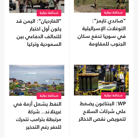
صحافة دولية
صحافة دولية
"صاندي تايمز":
"الغارديان": اليمن قد
التوغلات الإسرائيلية
يكون أول اختبار
في سوريا تدفع سكان
للتحالف الدفاعي بين
الجنوب للمقاومة
السعودية وتركيا
وباكستان
صحافة دولية
صحافة دولية
WP: البنتاغون يضغط
النفط يشعل أزمة في
على شركات السلاح
غرينلاند.. شركة
لتعويض نقص الذخائر
مرتبطة بترامب تتحرك
للحفر رغم التحذير