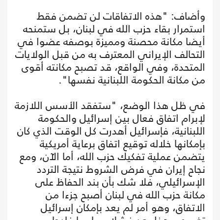
وأضاف: "هذه الاتفاقات لن تضمن فقط
استمرار بقاء حزب الله في لبنان، بل ستمنحه
أيضا مكانة محصنة ومميزة بوصفه عضوا في
التحالف الإيراني المعترف به من قبل الولايات
المتحدة، وفي الواقع، قد تصبح مكانته أقوى
من مكانة الحكومة اللبنانية نفسها".
في ظل هذا الوضع، "ستفقد الأسس اللازمة
لإبرام اتفاق فعال بين إسرائيل والحكومة
اللبنانية، فإسرائيل أهدرت كل الوقت الذي كان
بإمكانها خلاله توقيع اتفاق برعاية أمريكية
يتضمن عملية تفكيك حزب الله، أما الآن، ومع
نجاح إيران في فرض الشروط نتيجة التردد
الإسرائيلي، فلا شك بأن بند الحفاظ على
مكانة حزب الله في لبنان أصبح جزءا من
الاتفاق، وهو أمر لم يعد بإمكان إسرائيل