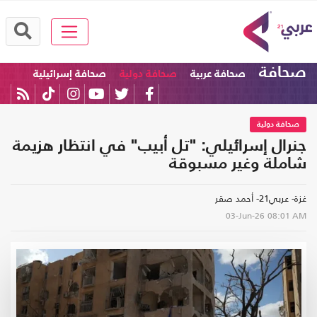
صحافة
صحافة عربية
صحافة دولية
صحافة إسرائيلية
صحافة دولية
جنرال إسرائيلي: "تل أبيب" في انتظار هزيمة
شاملة وغير مسبوقة
غزة- عربي21- أحمد صقر
03-Jun-26
08:01 AM