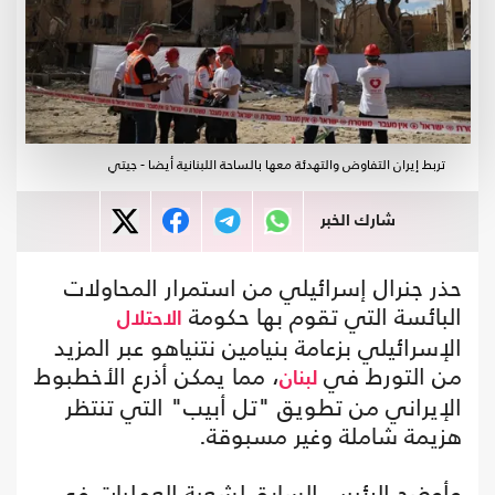
تربط إيران التفاوض والتهدئة معها بالساحة اللبنانية أيضا - جيتي
شارك الخبر
حذر جنرال إسرائيلي من استمرار المحاولات
البائسة التي تقوم بها حكومة
الاحتلال
الإسرائيلي بزعامة بنيامين نتنياهو عبر المزيد
من التورط في
، مما يمكن أذرع الأخطبوط
لبنان
الإيراني من تطويق "تل أبيب" التي تنتظر
هزيمة شاملة وغير مسبوقة.
وأوضح الرئيس السابق لشعبة العمليات في