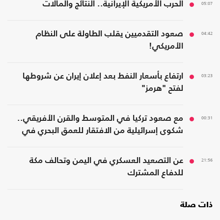
05:07
الحرب الأمريكية الإيرانية.. النتائج والمآلات
04:42
صعود التقدميين يقلب الطاولة على النظام
الأمريكي!
03:23
ارتفاع بأسعار النفط بعد إعلان إيران عن شروطها
لفتح "هرمز"
00:31
مع صعود تركيا في المتوسط والقرن الأفريقي..
شكوى إسرائيلية من الافتقار للعمق البحري في
المنطقة
21:56
عن التصعيد العسكري في اليمن وتحالف مكة
للدفاع المشترك
ذات صلة