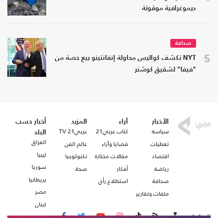
ديموغرافية موقوتة
صحافة
5
NYT تكشف كواليس محاولة إنفانتينو بيع حصة من
"فيفا" لشقيق كوشنر
الأخبار
آراء
المزيد
أخبار حسب
سياسة
كتاب عربي21
عربي21 TV
البلد
العراق
تغطيات
قضايا وآراء
عالم الفن
ليبيا
اقتصاد
مقالات مختارة
تكنولوجيا
سوريا
رياضة
أفكار
صحة
بريطانيا
صحافة
استطلاع رأي
مصر
ملفات وتقارير
لبنان
تابعنا على