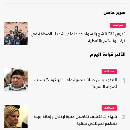
تقرير خاص
سياسة
"عربي21" تتشح بالسواد حدادا على شهداء الصحافة في
غزة.. وتستمر بالتغطية
الأكثر قراءة اليوم
صحافة
1
الليكود يشن حملة عنصرية على "آيزنكوت" بسبب
أصوله المغربية
صحافة
2
شهادات تكشف تفاصيل مثيرة لإذلال وإهانة زوجة
نتنياهو لموظفي منزلها