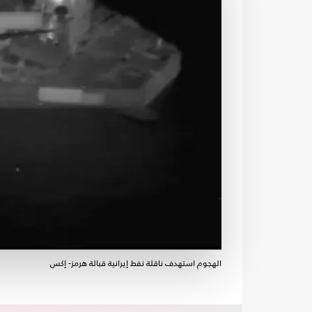
الهجوم استهدف ناقلة نفط إيرانية قبالة هرمز- إكس