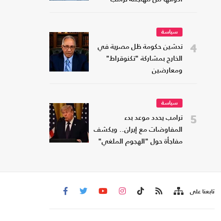
سياسة
4
تدشين حكومة ظل مصرية في
الخارج بمشاركة "تكنوقراط"
ومعارضين
سياسة
5
ترامب يحدد موعد بدء
المفاوضات مع إيران.. ويكشف
مفاجأة حول "الهجوم الملغي"
تابعنا على