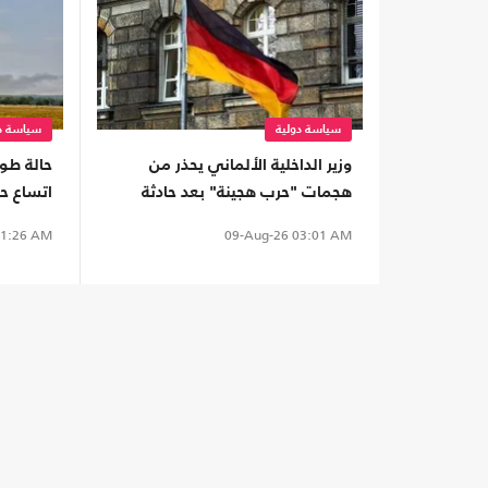
سياسة دولية
سياسة دو
وزير الداخلية الألماني يحذر من
حالة طو
هجمات "حرب هجينة" بعد حادثة
مطار لايبزيج
ألف ش
1:26 AM
09-Aug-26
03:01 AM