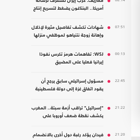
08:14
معاريف: حرب إيران تستنزف ترسانة
أمريكا.. البنتاغون يضغط لتسريع إنتاج
الأسلحة
07:51
شهادات تكشف تفاصيل مثيرة لإذلال
وإهانة زوجة نتنياهو لموظفي منزلها
00:13
WSJ: تفاهمات هرمز تكرس نفوذا
إيرانيا فعليا على المضيق
22:45
مسؤول إسرائيلي سابق يرجح أن
يقود اتفاق غزة إلى دولة فلسطينية
21:22
"إسرائيل" تراقب أزمة سبتة.. المغرب
يكشف نقطة ضعف أوروبا على
حدودها مع أفريقيا
21:20
فيدان يؤكد رغبة دول أخرى بالانضمام