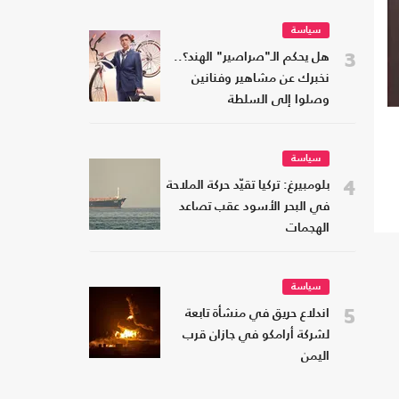
سياسة
3
هل يحكم الـ"صراصير" الهند؟..
نخبرك عن مشاهير وفنانين
وصلوا إلى السلطة
سياسة
4
بلومبيرغ: تركيا تقيّد حركة الملاحة
في البحر الأسود عقب تصاعد
الهجمات
سياسة
5
اندلاع حريق في منشأة تابعة
لشركة أرامكو في جازان قرب
اليمن