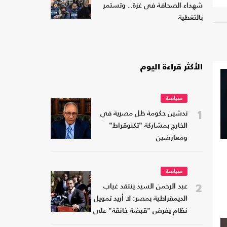
شهداء الصحافة في غزة.. وتستمر
بالتغطية
الأكثر قراءة اليوم
سياسة
1
تدشين حكومة ظل مصرية في
الخارج بمشاركة "تكنوقراط"
ومعارضين
سياسة
2
عبد الرحمن السيد ينتقد غياب
الديمقراطية بمصر: لا أريد تمويل
نظام يفرض "قبضة خانقة" على
شعبه