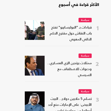
الأكثر قراءة في أسبوع
سياسة
1
قيادات بـ "البوليساريو" تفتح
باب النقاش حول مقترح الحكم
الذاتي المغربي
سياسة
2
ممثلات يرتدين الزي العسكري..
ودعوات للاصطفاف مع
السيسي
سياسة
3
تسلم 5 ملايين دولار.. البيت
الأبيض: على الإمارات منع أحد
أدواتها من مهاجمة ترامب