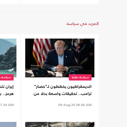
المزيد في سياسة
سياسة دولية
سياسة دو
الديمقراطيون يخططون لـ"حصار"
إيران ت
ترامب.. تحقيقات واسعة بدلا من
هرمز.. ب
العزل إذا استعادوا "النواب"
"الحلفاء
7:34 AM
09-Aug-26
08:06 AM