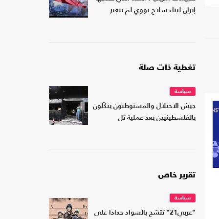
إيران لبناء سلاح نووي لم تتغير
تغطية ذات صلة
سياسة
جيش الاحتلال والمستوطنون ينكّلون
بالفلسطينيين بعد عملية تل
تقرير خاص
سياسة
"عربي21" تتشح بالسواد حدادا على