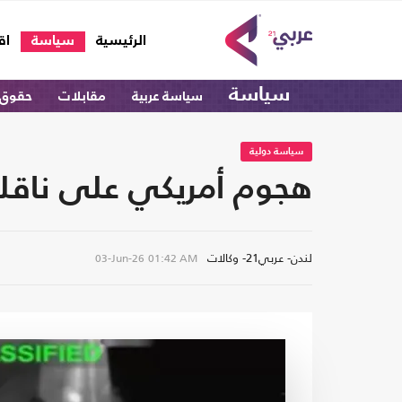
(current)
الرئيسية
سياسة
اق
سياسة
سياسة عربية
مقابلات
حقوق 
سياسة دولية
هجوم أمريكي على ناقلة إ
لندن- عربي21- وكالات
03-Jun-26
01:42 AM