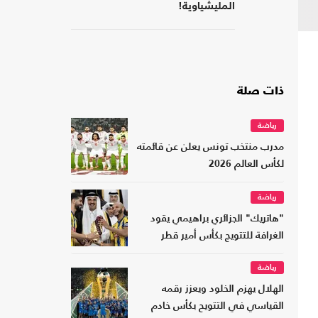
المليشياوية!
ذات صلة
رياضة
مدرب منتخب تونس يعلن عن قائمته
لكأس العالم 2026
رياضة
"هاتريك" الجزائري براهيمي يقود
الغرافة للتتويج بكأس أمير قطر
رياضة
الهلال يهزم الخلود ويعزز رقمه
القياسي في التتويح بكأس خادم