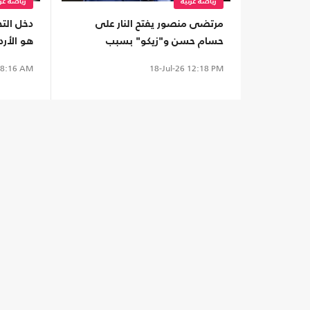
رياضة عربية
رياضة عرب
مرتضى منصور يفتح النار على
دخل الت
حسام حسن و"زيكو" بسبب
هو الأرد
زوجاتهم (شاهد)
نهائي ال
8:16 AM
18-Jul-26
12:18 PM