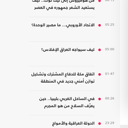
06:13
من هوميروس إلى تيك توك.. كيف
يستعيد الشعر جمهوره في العصر
الرقمي؟
05:25
الاتحاد الأوروبي... ما مصير الوحدة؟
05:00
كيف سيواجه العراق الإفلاس؟
01:47
اتفاق مكة للدفاع المشترك وتشكيل
توازن أمني جديد في المنطقة
00:26
في الساحل الغربي بليبيا.. حين
يعرّف السلاح من هو المجرم
23:29
الدولة العراقية والأمواج