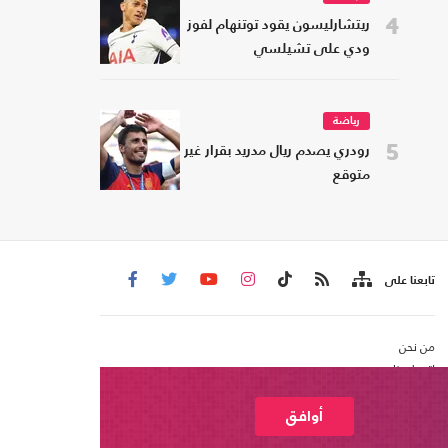
4
ريتشارليسون يقود توتنهام لفوز
ودي على تشيلسي
رياضة
5
رودري يصدم ريال مدريد بقرار غير
متوقع
تابعنا على
من نحن
اتصل بنا
شروط الاستخدام
عربي21 ، جميع الحقوق محفوظة @ 2020
أوافق