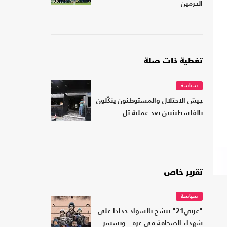
الحرمين
تغطية ذات صلة
سياسة
جيش الاحتلال والمستوطنون ينكّلون
بالفلسطينيين بعد عملية تل
تقرير خاص
سياسة
"عربي21" تتشح بالسواد حدادا على
شهداء الصحافة في غزة.. وتستمر