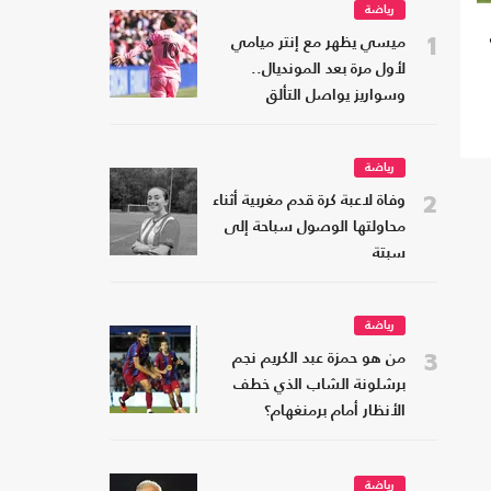
رياضة
1
ميسي يظهر مع إنتر ميامي
لأول مرة بعد المونديال..
وسواريز يواصل التألق
رياضة
2
وفاة لاعبة كرة قدم مغربية أثناء
محاولتها الوصول سباحة إلى
سبتة
رياضة
3
من هو حمزة عبد الكريم نجم
برشلونة الشاب الذي خطف
الأنظار أمام برمنغهام؟
رياضة