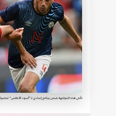
تأتي هذه المواجهة ضمن برنامج إعدادي لـ"أسود الأطلس" تحضيرا للمشارك