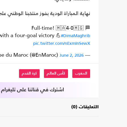
نهاية المباراة الودية بفوز منتخبنا الوطني 
🏁 Full-time! 🇲🇦4-0🇲🇬
ith a four-goal victory 💪
#DimaMaghrib
pic.twitter.com/nExmInSewX
— Équipe du Maroc (@EnMaroc)
June 2, 2026
المغرب
كأس العالم
كرة القدم
اشترك في قناتنا على تليغرام
التعليقات (0)