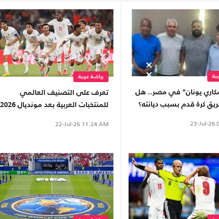
ية
رياضة عربية
اري يونان" في مصر.. هل
تعرف على التصنيف العالمي
يق كرة قدم بسبب ديانته؟
للمنتخبات العربية بعد مونديال 2026
(إنفوغراف)
23-Jul-26
0
22-Jul-26
11:24 AM