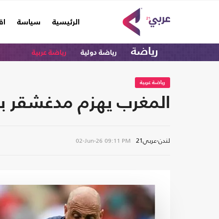
(current)
الرئيسية
سياسة
اق
رياضة
رياضة دولية
رياضة عربية
رياضة عربية
المغرب يهزم مدغشقر برب
لندن-عربي21
02-Jun-26
09:11 PM