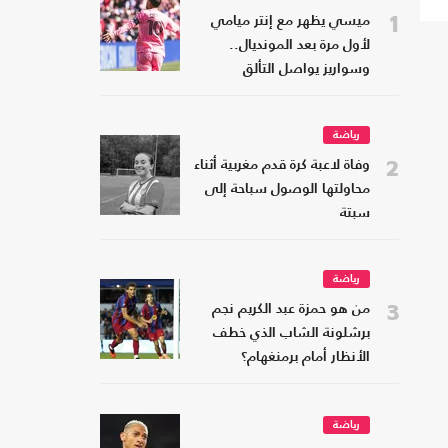
1
ميسي يظهر مع إنتر ميامي
لأول مرة بعد المونديال..
وسواريز يواصل التألق
رياضة
2
وفاة لاعبة كرة قدم مغربية أثناء
محاولتها الوصول سباحة إلى
سبتة
رياضة
3
من هو حمزة عبد الكريم نجم
برشلونة الشاب الذي خطف
الأنظار أمام برمنغهام؟
رياضة