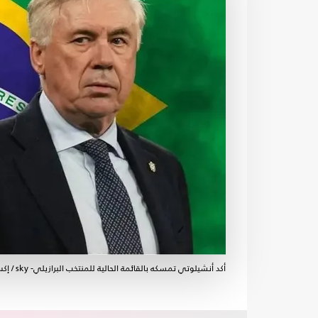
أكد أنشيلوتي تمسكه بالقائمة الحالية للمنتخب البرازيلي- sky / إكس