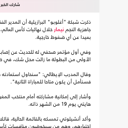
شارك الخبر
ذكرت شبكة "أغلوبو" البرازيلية أن المدير ال
جاهزية النجم
خلال نهائيات كأس العالم، 
نيمار
بعيدا عن أي ضغوط خارجية.
وفي أول مؤتمر صحفي له للحديث عن إصابة ن
الأولى من البطولة ما زالت محل شك، في ظل 
وقال المدرب الإيطالي: "سنحاول استعادته ف
فسنأمل أن يكون متاحا للمباراة الثانية".
هايتي يوم 19 من الشهر ذاته.
اختيارهم، وهم من سيخوضون منافسات كأس الع