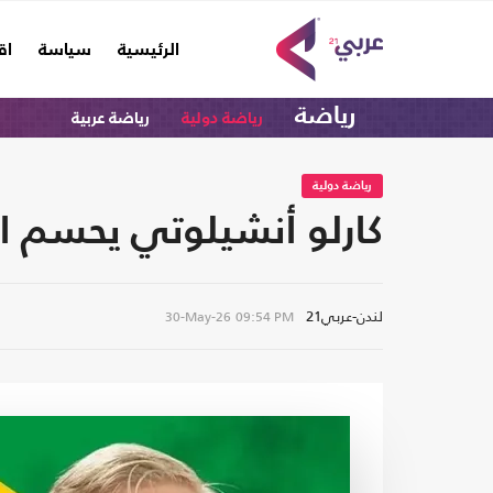
(current)
الرئيسية
سياسة
اق
رياضة
رياضة دولية
رياضة عربية
رياضة دولية
كارلو أنشيلوتي يحسم ال
لندن-عربي21
30-May-26
09:54 PM