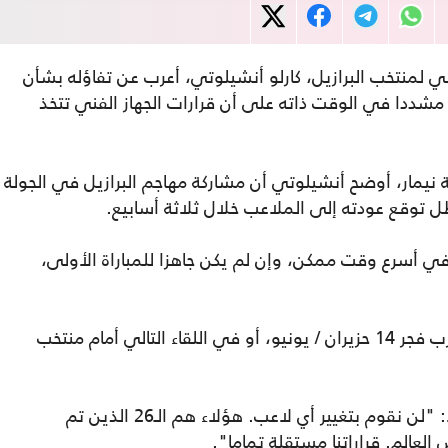
فني لمنتخب البرازيل، كارلو أنشيلوتي، أعرب عن تفاؤله بشأن
مشددا في الوقت ذاته على أن قرارات الجهاز الفني تتخذ
يمار، أوضح أنشيلوتي أن مشاركة مهاجم البرازيل في الجولة
توقع عودته إلى الملاعب خلال ثلاثة أسابيع.
ي أسرع وقت ممكن، وإن لم يكن جاهزا للمباراة الأولى،
وأشار إلى إمكانية مشاركته أمام منتخب المغرب فجر 14 حزيران / يونيو، أو في اللقاء التالي أمام منتخب
وأكد أنشيلوتي تمسكه بالقائمة الحالية، قائلا: "لن نقوم بتغيير أي لاعب. هؤلاء هم الـ26 الذين تم
الم. قراراتنا مستقلة تماما".