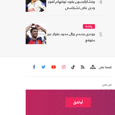
4
ريتشارليسون يقود توتنهام لفوز
ودي على تشيلسي
رياضة
5
رودري يصدم ريال مدريد بقرار غير
متوقع
تابعنا على
من نحن
اتصل بنا
شروط الاستخدام
عربي21 ، جميع الحقوق محفوظة @ 2020
أوافق