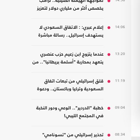
14:58
لمواجهة الهيمنة الصينية.. ترامب
يخصص أكثر من ملياري دولار لتعزيز
إنتاج المعادن الحيوية
14:06
إعلام عبري: : الاتفاق السعودي لا
يستهدف إسرائيل.. رسالة مباشرة
إلى إيران
13:20
عندما يتزوج ابن زعيم حزب عنصري
يتعهد بمحاربة "أسلمة بريطانيا".. من
مسلمة!
11:19
قلق إسرائيلي من تبعات اتفاق
السعودية وتركيا وباكستان.. ودعوة
لتشكيل تحالفات موازية
09:04
خطبة "الدردير".. الوعي ودور النخبة
في المجتمع الليبي!
08:34
تحذير إسرائيلي من "تسونامي"