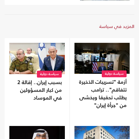
المزيد في سياسة
سياسة دولية
سياسة دولية
أزمة "تسريبات الذخيرة
بسبب إيران.. إقالة 2
تتفاقم".. ترامب
من كبار المسؤولين
يطلب تحقيقا ويخشى
في الموساد
من "جرأة إيران"