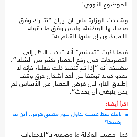
الموضوع النووي".
وشددت الوزارة على أن إيران "تتحرك وفق
مصالحها الوطنية، وليس وفق ما يقوله
الأمريكيون إن عليها القيام به".
فيما ذكرت “تسنيم” أنه “يجب النظر إلى
التصريحات حول رفع الحصار بكثير من الشك”،
مضيفة أنه “إذا تم تنفيذ ذلك فعليا، فإنه لا
يعدو كونه توقفا عن أحد أشكال خرق وقف
إطلاق النار، لأن فرض الحصار من الأساس لم
يكن ينبغي أن يحدث”.
اقرأ أيضا:
ناقلة نفط صينية تحاول عبور مضيق هرمز.. أين تم
رصدها؟
كما رفضت الوكالة ما وصفته بـ”الادعاءات