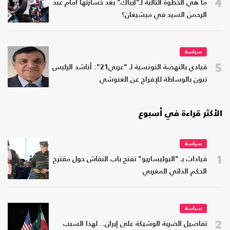
4
ما هي الخطوة التالية لـ"أيباك" بعد خسارتها أمام عبد
الرحمن السيد في ميشيغان؟
سياسة
5
قيادي بالنهضة التونسية لـ "عربي21": أناشد الرئيس
تبون بالوساطة للإفراج عن الغنوشي
الأكثر قراءة في أسبوع
سياسة
1
قيادات بـ "البوليساريو" تفتح باب النقاش حول مقترح
الحكم الذاتي المغربي
سياسة
2
تفاصيل الضربة الوشيكة على إيران.. لهذا السبب