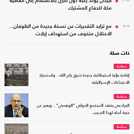
21:20
فيدان يؤكد رغبة دول أخرى بالانضمام إلى اتفاقية
مكة للدفاع المشترك
20:19
مع تزايد التقديرات عن نسخة جديدة من الطوفان..
الاحتلال متخوف من استهداف إيلات
ذات صلة
سياسة
إقامة بؤرة استيطانية جديدة شرق رام الله.. واستمرار
الاعتداءات الإسرائيلية
سياسة
البرادعي ينتقد المجتمع الدولي "الوهمي".. ويعبر عن
خيبة أمله لهذا السبب
سياسة