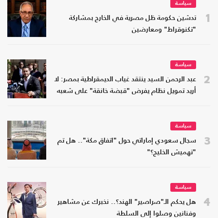
سياسة
1
تدشين حكومة ظل مصرية في الخارج بمشاركة
"تكنوقراط" ومعارضين
سياسة
2
عبد الرحمن السيد ينتقد غياب الديمقراطية بمصر: لا
أريد تمويل نظام يفرض "قبضة خانقة" على شعبه
سياسة
3
سجال سعودي إماراتي حول "اتفاق مكة".. هل تم
"تهميش الخليج؟"
سياسة
4
هل يحكم الـ"صراصير" الهند؟.. نخبرك عن مشاهير
وفنانين وصلوا إلى السلطة