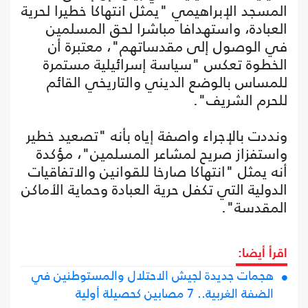
المسجد الإبراهيمي "يمثل انتهاكا خطيرا لحرية
العبادة، واستهدافا مباشرا لحق المسلمين
في الوصول إلى مقدساتهم"، معتبرة أن
الخطوة تعكس "سياسة إسرائيلية مستمرة
للمساس بالوضع الديني والتاريخي القائم
للحرم الشريف".
ونددت بالإجراء واصفة إياه بأنه "تصعيد خطير
واستفزاز صريح لمشاعر المسلمين"، مؤكدة
أنه يمثل "انتهاكا صارخا للقوانين والاتفاقيات
الدولية التي تكفل حرية العبادة وحماية الأماكن
المقدسة".
اقرأ أيضا:
هجمات جديدة لجيش الاحتلال والمستوطنين في
الضفة الغربية.. 7 مصابين كحصيلة أولية