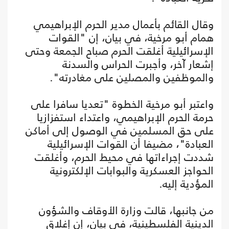
وقال القائم بأعمال مدير الحرم الإبراهيمي
همام أبو مرخية، في بيان، إن "القوات
الإسرائيلية أغلقت الحرم صباح الجمعة وحتى
إشعار آخر، وأجبرت الحراس والسدنة
والموظفين والمصلين على مغادرته".
واعتبر أبو مرخية الخطوة "تعديا سافرا على
حرمة الحرم الإبراهيمي، واعتداء استفزازيا
على حق المسلمين في الوصول إلى أماكن
العبادة"، مضيفا أن القوات الإسرائيلية
شددت إجراءاتها في محيط الحرم، وأغلقت
الحواجز العسكرية والبوابات الإلكترونية
المؤدية إليه.
من جانبها، قالت وزارة الأوقاف والشؤون
الدينية الفلسطينية، في بيان، إن إغلاق