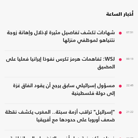
أخبار الساعة
07:51
شهادات تكشف تفاصيل مثيرة لإذلال وإهانة زوجة
نتنياهو لموظفي منزلها
00:13
WSJ: تفاهمات هرمز تكرس نفوذا إيرانيا فعليا على
المضيق
22:45
مسؤول إسرائيلي سابق يرجح أن يقود اتفاق غزة
إلى دولة فلسطينية
21:22
"إسرائيل" تراقب أزمة سبتة.. المغرب يكشف نقطة
ضعف أوروبا على حدودها مع أفريقيا