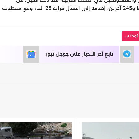
 والمستوطنين في الضفة الغربية، منذ ذلك الحين، عن
استشهاد 1162 فلسطينيا وإصابة نحو 12 ألفا و245 آخرين، إضافة إلى اعتقال قرابة 23 ألفا، وفق معطيات
توطنين
تابع آخر الأخبار على جوجل نيوز