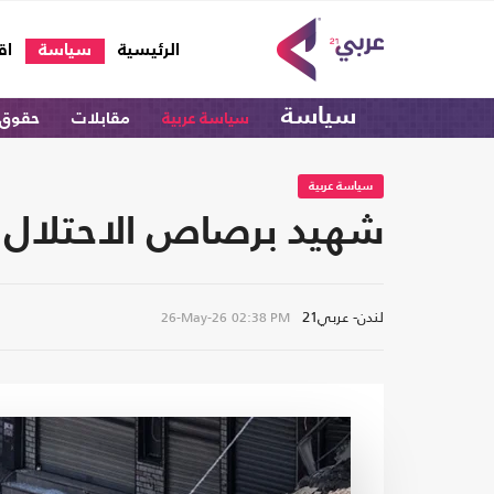
(current)
الرئيسية
سياسة
اق
سياسة
سياسة عربية
مقابلات
حقوق 
سياسة عربية
شهيد برصاص الاحتلال بجنين.. 
لندن- عربي21
26-May-26
02:38 PM