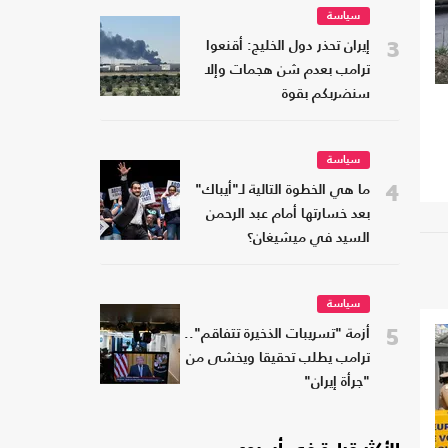
سياسة
3
إيران تحذر دول الخليج: أقنعوا
ترامب بعدم شن هجمات وإلا
سنضربكم بقوة
سياسة
4
ما هي الخطوة التالية لـ"أيباك"
بعد خسارتها أمام عبد الرحمن
السيد في ميشيغان؟
سياسة
5
أزمة "تسريبات الذخيرة تتفاقم"..
ترامب يطلب تحقيقا ويخشى من
"جرأة إيران"