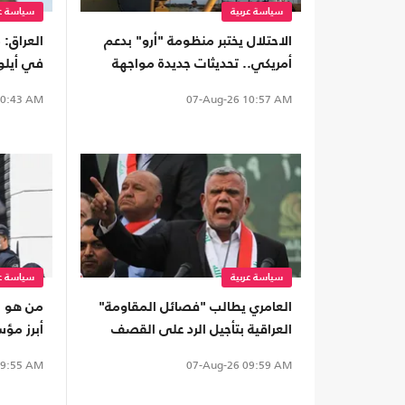
سياسة عربية
سياسة عر
الاحتلال يختبر منظومة "أرو" بدعم
العراق:
أمريكي.. تحديثات جديدة مواجهة
في أيلو
الصواريخ الباليستية
الإعدام 
0:43 AM
07-Aug-26
10:57 AM
سياسة عربية
سياسة عر
العامري يطالب "فصائل المقاومة"
من هو "ت
العراقية بتأجيل الرد على القصف
أبرز مؤ
السعودي
المطلوب
9:55 AM
07-Aug-26
09:59 AM