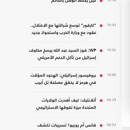
10:56
حين يختلط الوطن بالحاكم
10:43
"كارفور" توسع شراكتها مع الاحتلال..
عقود مع وزارة الحرب واستحواذ جديد
10:02
WP: فوز السيد عبد الله يرسخ مخاوف
إسرائيل من تآكل الدعم الأمريكي
10:00
بروفيسور إسرائيلي: الهدوء المؤقت
في هرمز لا يحقق مصلحة تل أبيب
09:29
أتلانتيك: كيف أهدرت الولايات
المتحدة ميزة تفوقها الاستراتيجي
بمجال الذخيرة؟
08:53
فانس أم روبيو؟ تسريبات تكشف