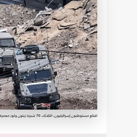
اقتلع مستوطنون إسرائيليون، الثلاثاء، 70 شجرة زيتون ولوز معمرة في بلدة ترمسعيا- جيتي