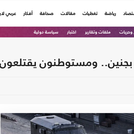
تصاد
رياضة
تغطيات
مقالات
صحافة
أفكار
عربي لا
وحريات
ملفات وتقارير
اختبار
سياسة دولية
ومستوطنون يقتلعون 70 شجرة وسط الضفة