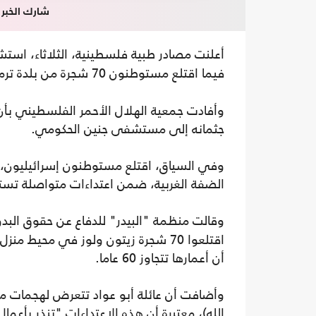
شارك الخبر
أعلنت مصادر طبية فلسطينية، الثلاثاء، ا
فيما اقتلع مستوطنون 70 شجرة من بلدة ترمسعيا وسط
جثمانه إلى مستشفى جنين الحكومي.
الضفة الغربية، ضمن اعتداءات متواصلة تس
وقالت منظمة "البيدر" للدفاع عن حقوق البد
اقتلعوا 70 شجرة زيتون ولوز في محيط 
أن أعمارها تتجاوز 60 عاما.
وأضافت أن عائلة أبو عواد تتعرض لهجمات م
الله)، معتبرة أن هذه الاعتداءات "تنذر بأ