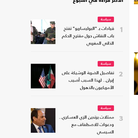
الأكثر قراءة في أسبوع
سياسة
1
قيادات بـ "البوليساريو" تفتح
باب النقاش حول مقترح الحكم
الذاتي المغربي
سياسة
2
تفاصيل الضربة الوشيكة على
إيران.. لهذا السبب أصيب
الأمريكيون بالذهول
سياسة
3
ممثلات يرتدين الزي العسكري..
ودعوات للاصطفاف مع
السيسي