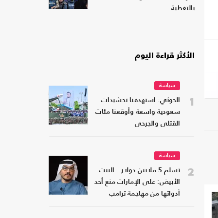
بالتغطية
الأكثر قراءة اليوم
سياسة
1
الحوثي: استهدفنا تحشيدات
سعودية واسعة وأوقعنا مئات
القتلى والجرحى
سياسة
2
تسلم 5 ملايين دولار.. البيت
الأبيض: على الإمارات منع أحد
أدواتها من مهاجمة ترامب