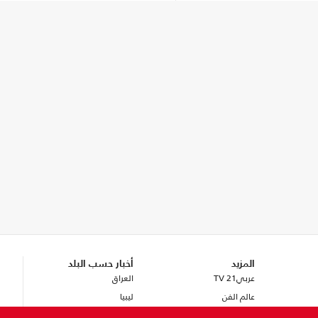
المزيد
أخبار حسب البلد
عربي21 TV
العراق
عالم الفن
ليبيا
تكنولوجيا
سوريا