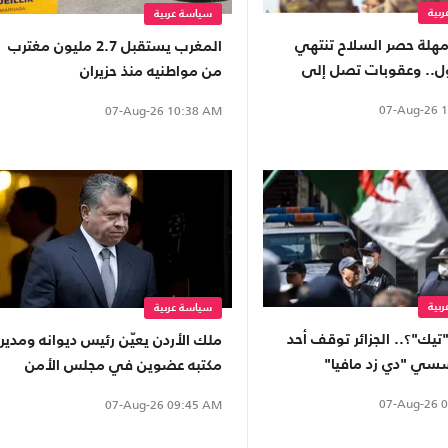
بية
سياسة عربية
 مهلة حصر السلاح تنتهي
المغرب يستقبل 2.7 مليون مغترب
ل.. وعقوبات تصل إلى
من مواطنيه منذ حزيران
للمخالفين
07-Aug-26
1
07-Aug-26
10:38 AM
بية
سياسة عربية
يك"؟.. الجزائر توقف أحد
ملك الأردن يعيّن رئيس ديوانه ومدير
سسي "دي زد مافيا"
مكتبه عضوين في مجلس الأمن
ين لفرنسا
القومي
07-Aug-26
0
07-Aug-26
09:45 AM