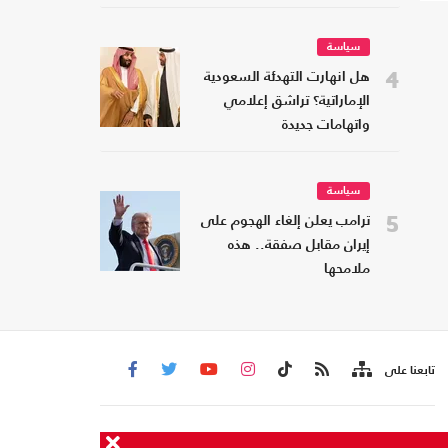
سياسة
4
هل انهارت التهدئة السعودية
الإماراتية؟ تراشق إعلامي
واتهامات جديدة
سياسة
5
ترامب يعلن إلغاء الهجوم على
إيران مقابل صفقة.. هذه
ملامحها
تابعنا على
من نحن