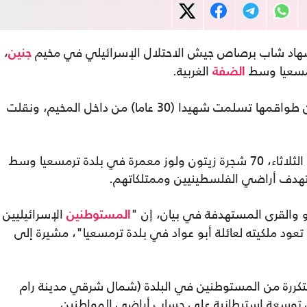
ستشهاد شاب برصاص جيش الاحتلال الإسرائيلي في مخيم
،
جنين
الغربية.
الضفة
وأفادت جمعية الهلال الأحمر الفلسطيني بأن طواقمها تسلمت شهيدا (30 عاما) من داخل المخيم، ونقلت
وفي السياق، اقتلع مستوطنون إسرائيليون، الثلاثاء، 70 شجرة زيتون ولوز معمرة في بلدة ترمسعيا وسط
تهدف أراضي الفلسطينيين وممتلكاتهم.
و والقرى المستهدفة في بيان، إن "
الإسرائيليين
المستوطنين
منزل تعود ملكيته لعائلة أبو عواد في بلدة ترمسعيا"، مشيرة إلى
تكررة من المستوطنين في البلدة (شمال شرقي مدينة رام
عمال توسعة استيطانية على حساب أراضي المواطنين