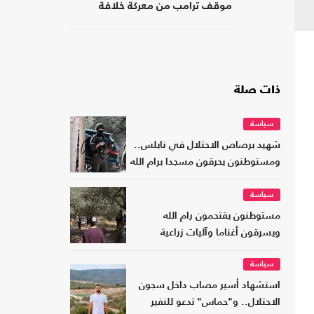
موقف ترامب من معركة خلافة
الجمهوريين
ذات صلة
سياسة
شهيد برصاص الاحتلال في نابلس..
ومستوطنون يحرقون مسجدا برام الله
سياسة
مستوطنون يقتحمون رام الله
ويسرقون أغناما وآليات زراعية
سياسة
استشهاد أسير مصاب داخل سجون
الاحتلال.. و"حماس" تدعو للنفير