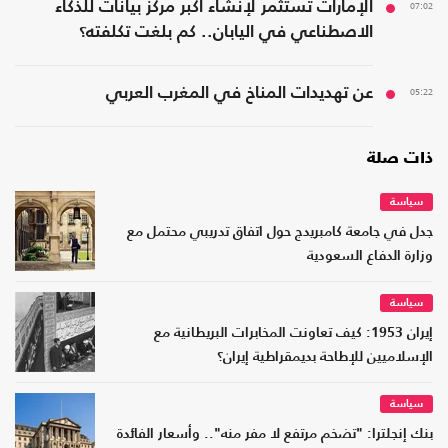
07:02
الإمارات تستثمر لإنشاء أكبر مركز بيانات للذكاء
الاصطناعي في اليابان.. كم بلغت تكلفته؟
05:22
عن تهديدات المناخ في المغرب العربي
ذات صلة
سياسة
جدل في جامعة كامبريدج حول اتفاق تدريبي محتمل مع
وزارة الدفاع السعودية
سياسة
إيران 1953: كيف تعاونت المخابرات البريطانية مع
الإسلاميين للإطاحة بديمقراطية إيران؟
سياسة
بنك إنجلترا: "تضخم مرتفع لا مفر منه".. وأسعار الفائدة