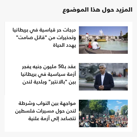
المزيد حول هذا الموضوع
درجات حر قياسية في بريطانيا
وتحذيرات من "قاتل صامت"
يهدد الحياة
عقد بـ50 مليون جنيه يفجر
أزمة سياسية في بريطانيا
بين "بالانتير" وبلدية لندن
مواجهة بين النواب وشرطة
لندن حول مسيرات فلسطين
تتصاعد إلى أزمة علنية