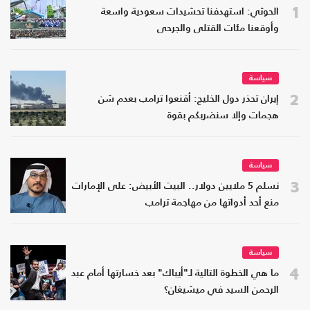
1
الحوثي: استهدفنا تحشيدات سعودية واسعة
وأوقعنا مئات القتلى والجرحى
سياسة
2
إيران تحذر دول الخليج: أقنعوا ترامب بعدم شن
هجمات وإلا سنضربكم بقوة
سياسة
3
تسلم 5 ملايين دولار.. البيت الأبيض: على الإمارات
منع أحد أدواتها من مهاجمة ترامب
سياسة
4
ما هي الخطوة التالية لـ"أيباك" بعد خسارتها أمام عبد
الرحمن السيد في ميشيغان؟