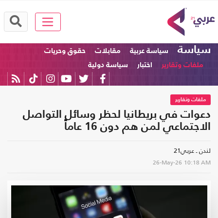
سياسة
سياسة عربية
مقابلات
حقوق وحريات
ملفات وتقارير
اختبار
سياسة دولية
ملفات وتقارير
دعوات في بريطانيا لحظر وسائل التواصل
الاجتماعي لمن هم دون 16 عاماً
لندن ـ عربي21
26-May-26
10:18 AM