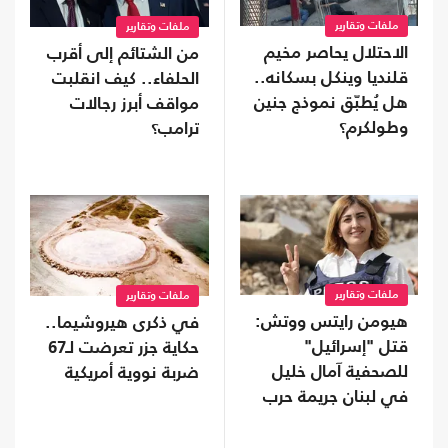
ملفات وتقارير
ملفات وتقارير
الاحتلال يحاصر مخيم
من الشتائم إلى أقرب
قلنديا وينكل بسكانه..
الحلفاء.. كيف انقلبت
هل يُطبّق نموذج جنين
مواقف أبرز رجالات
وطولكرم؟
ترامب؟
ملفات وتقارير
ملفات وتقارير
هيومن رايتس ووتش:
في ذكرى هيروشيما..
قتل "إسرائيل"
حكاية جزر تعرضت لـ67
للصحفية آمال خليل
ضربة نووية أمريكية
في لبنان جريمة حرب