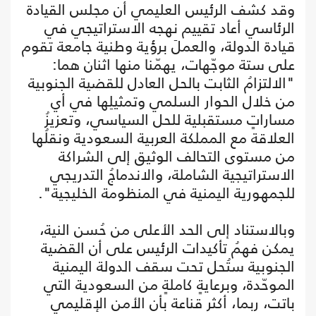
وقد كشف الرئيس العليمي أن مجلس القيادة
الرئاسي أعاد تقييم نهجه الاستراتيجي في
قيادة الدولة، والعملَ برؤية وطنية جامعة تقوم
على ستة موجّهات، يهمّنا منها اثنان هما:
"الالتزامُ الثابت بالحل العادل للقضية الجنوبية
من خلال الحوار السلمي وتمثيلِها في أي
مساراتٍ مستقبلية للحل السياسي، وتعزيزُ
العلاقة مع المملكة العربية السعودية ونقلُها
من مستوى التحالف الوثيق إلى الشراكة
الاستراتيجية الشاملة، والاندماجُ التدريجي
للجمهورية اليمنية في المنظومة الخليجية".
وبالاستناد إلى الحد الأعلى من حُسن النية،
يمكن فهمُ تأكيدات الرئيس على أن القضية
الجنوبية ستُحل تحت سقف الدولة اليمنية
الموحّدة، وبرعايةٍ كاملةٍ من السعودية التي
باتت، ربما، أكثر قناعة بأن الأمن الإقليمي