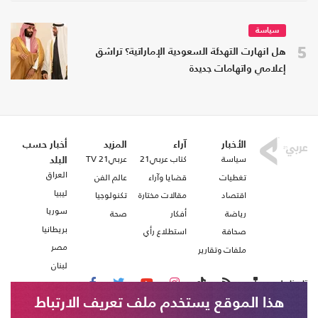
سياسة
5
هل انهارت التهدئة السعودية الإماراتية؟ تراشق
إعلامي واتهامات جديدة
الأخبار
آراء
المزيد
أخبار حسب
سياسة
كتاب عربي21
عربي21 TV
البلد
العراق
تغطيات
قضايا وآراء
عالم الفن
ليبيا
اقتصاد
مقالات مختارة
تكنولوجيا
سوريا
رياضة
أفكار
صحة
بريطانيا
صحافة
استطلاع رأي
مصر
ملفات وتقارير
لبنان
تابعنا على
هذا الموقع يستخدم ملف تعريف الارتباط