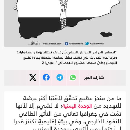
"إحساس نادر لدى المواطن اليمني بأن قيادته تمتلك رؤية واضحة وإرادة
وحزما تجاه التحديات التي تكتنف خططَ السلطة الشرعية لإعادة تطبيع
الأوضاع وطيَّ صفحة المشروع الانفصالي"- عربي21
شارك الخبر
ما من منجز عظيمٍ تحقّق لأمّتنا أكثر عرضة
للتهديد من
؛ لا لشيءٍ إلا لأنها
الوحدة
اليمنية
تمّت في جغرافيا تعاني من التأثير الطاغي
للنفوذ الخارجي، وفي بيئةٍ إقليميةٍ تكتنز قدرا
لا يُحتمل من التربص بوحدة اليمنيين