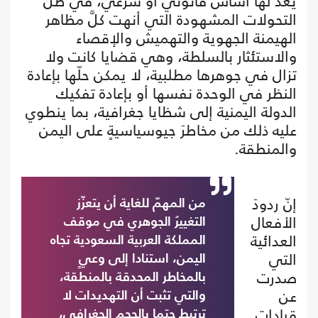
يعد لها أساسٌ قانونيٌّ أو شرعي، في ظل
التحولات المشهودة التي أنهت كلَّ مظاهر
الهيمنة الجهوية والتهميش والإقصاء
والاستئثار بالسلطة، وهي قضايا كانت ولا
تزال في جوهرها مطلبية، لا يمكن حلّها بإعادة
النظر في الوحدة نفسها أو بإعادة تفكيك
الدولة اليمنية إلى شظايا جغرافية، بما ينطوي
عليه ذلك من مخاطرَ جيوسياسيةٍ على اليمن
والمنطقة.
إنّ ردودَ
من المهمّ للغاية أن يتعزّز
الأفعال
التغييرُ الجوهري في موقف
العدائية
المملكة العربية السعودية تجاه
التي
اليمن، استنادا إلى وعيٍ
صدرت
بالمخاطر المحدقة بالمنطقة،
عن
والتي تثبت أن التهديدات لا
قيادات
ترتبط حتما بالحجم الجغرافي،