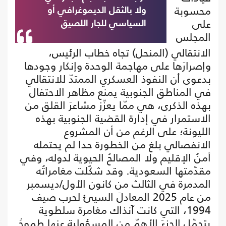
محسوبة
ولا بالثقل الديموغرافي أو
على
السياسي للجار اللصيق
المجلس
الانتقالي (المنحل) تجاه خطاب الرئيس،
وإصرارَها على مهاجمة الوحدة وإنكار وجودها
بدعوى أن النفوذ العسكري الممتدّ للانتقالي
في المناطق الجنوبية يمنع مظاهر الاحتفال
بهذه الذكرى، هي ممّا يعزّز مشاعرَ القلق من
الاستمرار في إدارة القضية الجنوبية بهذه
الليونة؛ على الرغم من أن المشروع
الانفصالي بلغ من الخطورة حدا لم يحتمله
أمنُ الإقليم ولا المصالحُ الحيوية لدوله، وفي
مقدّمتها السعودية. وقد شكّلت مغامراتُه
المدمرة في الثالث من كانون الأول/ديسمبر
من عام 2025 المعادلَ السيئ لحرب صيف
1994، التي كانت آنذاك مغامرة سلطوية
يتحمّل الجزءَ الأهمّ من المسؤولية عنها طموحُ