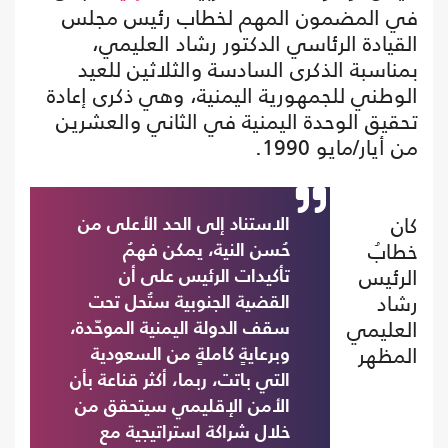
في المضمون المهم لخطاب رئيس مجلس
القيادة الرئاسي الدكتور رشاد العليمي،
بمناسبة الذكرى السادسة والثلاثين للعيد
الوطني للجمهورية اليمنية، وهي ذكرى إعادة
تحقيق الوحدة اليمنية في الثاني والعشرين
من أيار/مايو 1990.
كان
الاستناد إلى الحد الأعلى من
خطابُ
حُسن النية، يمكن فهمُ
الرئيس
تأكيدات الرئيس على أن
رشاد
القضية الجنوبية ستُحل تحت
العليمي
سقف الدولة اليمنية الموحّدة،
المظهر
وبرعايةٍ كاملةٍ من السعودية
التي باتت، ربما، أكثر قناعة بأن
الأمن الإقليمي سيتحقق من
خلال شراكة استراتيجية مع