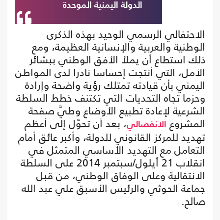
الدولة اليمنية الموحدة
الاحتفالي الرسمي الوحيد بهذه الذكرى
الوطنية والعربية والإنسانية العظيمة، ومع
ذلك استطاع أن يملأ الأفق الوطني ببشائر
الأمل، التي أنتجت إحساسا نادرا لدى المواطن
اليمني بأن قيادته تمتلك رؤية واضحة وإرادة
وحزما تجاه التحديات التي تكتنف خططَ السلطة
الشرعية لإعادة تطبيع الأوضاع وطيَّ صفحة
المشروع
، بعد أن تحوّل إلى أعظم
الانفصالي
تهديد للمركز القانوني للدولة، وأكبر عائق أمام
التعامل مع التهديد الأساسي المتمثل في
انقلاب 21 أيلول/سبتمبر 2014 على السلطة
الانتقالية وعلى الوفاق الوطني، من قبل
جماعة الحوثي والرئيس الأسبق علي عبد الله
صالح.