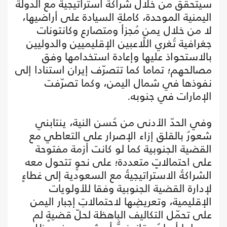
سيتحقق من خلال شراكة استراتيجية مع الدولة
اليمنية الموحدة، كاملةِ السيادة على أراضيها،
لا من خلال يمنٍ مُجزأ ومتصارع وكانتونات
جغرافية تُغري اللاعبين الإقليميين والدوليين
بالاستحواذ عليها وإعادة استخدامها وفق
مصالحهم؛ تماما كما تتصرّف إيران استنادا إلى
نفوذها في شمال اليمن، وكما تصرّفت
الإمارات في جنوبه.
وفي الحدّ الأدنى من حُسن النية، ينتابني
شعورٌ بالقلق إزاء الإصرار على التعاطي مع
القضية الجنوبية كما لو كانت أزمة مفتوحة
على احتمالاتٍ متعددة؛ على نحوٍ تتحول معه
الشراكةُ الاستراتيجيةُ مع السعودية إلى غطاءٍ
لإدارة القضية الجنوبية وفقا للأولويات
الإقليمية، وتعريضِها لاحتمالاتِ إجبار اليمن
على تحمّل التكاليف الباهظة لحلّ قضيةٍ لم