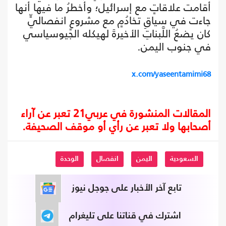
أقامت علاقاتٍ مع إسرائيل؛ وأخطرُ ما فيها أنها
جاءت في سياقِ تخادُمٍ مع مشروعٍ انفصاليٍّ
كان يضعُ اللَّبناتِ الأخيرةَ لهيكله الجيوسياسي
في جنوب اليمن.
x.com/yaseentamimi68
المقالات المنشورة في عربي21 تعبر عن آراء
أصحابها ولا تعبر عن رأي أو موقف الصحيفة.
السعودية
اليمن
انفصال
الوحدة
تابع آخر الأخبار على جوجل نيوز
اشترك في قناتنا على تليغرام