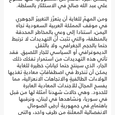
علي عبد الله صالح في الاستئثار بالسلطة.
ومن المهمّ للغاية أن يتعزّز التغييرُ الجوهري
في موقف المملكة العربية السعودية تجاه
اليمن، استنادا إلى وعيٍ بالمخاطر المحدقة
بالمنطقة، والتي تثبت أن التهديدات لا ترتبط
حتما بالحجم الجغرافي، ولا بالثقل
الديموغرافي أو السياسي للجار اللصيق. فقد
تأتي هذه التهديدات من استمرار تفكك ذلك
الجار، الذي سينتج حتما كياناتٍ خطيرة للغاية
يمكن أن تنخرط في اصطفافاتٍ معاديةٍ تغذيها
الولاءات الطائفيةٍ والاتجاهات الانعزالية، مما
يفسح المجالَ للأجندات المعادية العابرة
للحدود. وهي حالات شهدنا أمثلة لها من قبل
في سوريا، ونشاهدها في لبنان، ونرقبها
باهتمامٍ في جمهوريةِ أرضِ الصومال
الانفصالية المعلَنةِ من طرفٍ واحد، والتي