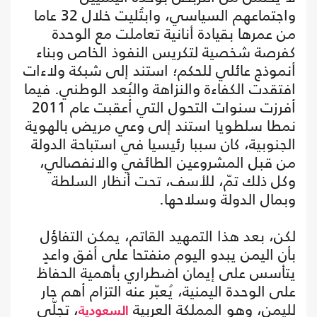
واجتماعهم السياسي، وابتُليت خلال 32 عاما
من عمرها بقيادة أنانية تعاملت مع الوحدة
كفرصة شخصية لتكريس النفوذ الخاص وبناء
أنموذج عائلي للحكم؛ استند إلى شبكة ولاءات
افتقدت الكفاءة والنزاهة والبُعد الوطني. فيما
أفرزت سنوات التحول التي أعقبت عام 2011
نمطا سلطويا استند إلى وعي مريض بالهوية
الجنوبية، كان سببا رئيسيا في استباحة الدولة
من قبل المشروعين الطائفي والانفصالي،
وكل ذلك تمّ، للأسف، تحت أنظار السلطة
وبمال الدولة وسلاحها.
لكن، بعد هذا التمهيد القاتم، يمكن التفاؤل
بأن اليمن يبدو اليوم منفتحا على أفق واعدٍ
يتأسس على إيمان اضطراري بأهمية الحفاظ
على الوحدة اليمنية، يُعبّر عنه التزام أهم جار
لليمن، وهو المملكة العربية
، تجلّى
السعودية