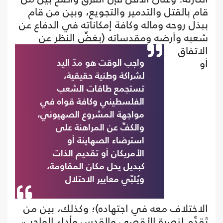
قام بالقتل والتدمير والتجويع، وبين من قام
ببذل روحه وماله وكافة إمكاناته في الدفاع عن
شعبه وأرضه ومقدساته
(بغضِّ النظر عن
الاتفاق
أو
واجب الوقت هو مدّ اليد
لشراكة وطنية حقيقية،
تستجمع طاقات الشعب
الفلسطيني وكافة قواه في
مواجهة المشروع الصهيوني،
والكفِّ عن المراهنة على
استرضاء الصهاينة أو
الأمريكان أو تقديم الذات
كبديل يحل مكان المقاومة،
ويُلبّي معايير الاحتلال
الاختلاف معه في اجتهاده)؛ وكذلك، بين من
تَقدَّم لنصرة الأقصى والقدس وأداء الواجب،