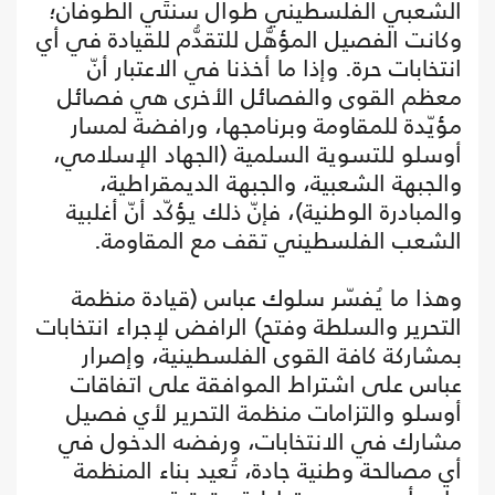
الشعبي الفلسطيني طوال سنتَي الطوفان؛
وكانت الفصيل المؤهَّل للتقدُّم للقيادة في أي
انتخابات حرة. وإذا ما أخذنا في الاعتبار أنّ
معظم القوى والفصائل الأخرى هي فصائل
مؤيّدة للمقاومة وبرنامجها، ورافضة لمسار
أوسلو للتسوية السلمية (الجهاد الإسلامي،
والجبهة الشعبية، والجبهة الديمقراطية،
والمبادرة الوطنية)، فإنّ ذلك يؤكّد أنّ أغلبية
الشعب الفلسطيني تقف مع المقاومة.
وهذا ما يُفسّر سلوك عباس (قيادة منظمة
التحرير والسلطة وفتح) الرافض لإجراء انتخابات
بمشاركة كافة القوى الفلسطينية، وإصرار
عباس على اشتراط الموافقة على اتفاقات
أوسلو والتزامات منظمة التحرير لأي فصيل
مشارك في الانتخابات، ورفضه الدخول في
أي مصالحة وطنية جادة، تُعيد بناء المنظمة