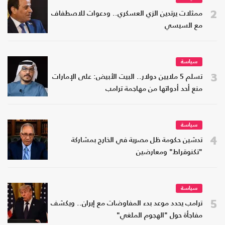
2
ممثلات يرتدين الزي العسكري.. ودعوات للاصطفاف
مع السيسي
سياسة
3
تسلم 5 ملايين دولار.. البيت الأبيض: على الإمارات
منع أحد أدواتها من مهاجمة ترامب
سياسة
4
تدشين حكومة ظل مصرية في الخارج بمشاركة
"تكنوقراط" ومعارضين
سياسة
5
ترامب يحدد موعد بدء المفاوضات مع إيران.. ويكشف
مفاجأة حول "الهجوم الملغي"