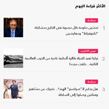
الأكثر قراءة اليوم
سياسة
1
تدشين حكومة ظل مصرية في الخارج بمشاركة
"تكنوقراط" ومعارضين
عربي 21 لايت
2
تركيا تعيد للحياة طائرة ألمانية نادرة من الحرب العالمية
الثانية.. حلقت مجددا
سياسة
3
هل يحكم الـ"صراصير" الهند؟.. نخبرك عن مشاهير
وفنانين وصلوا إلى السلطة