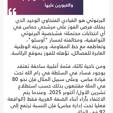
والغيورين عليها
البرغوثي هو القيادي الفتحاوي الوحيد الذي
يملك فرص الفوز على مرشحي حماس في
أي انتخابات محتملة؛ فشخصية البرغوثي
التوافقية، ومخالفته لمسار "أوسلو"،
وتعاطفه مع خط المقاومة، ورمزيته الوطنية
العابرة للفصائل، تؤهله للفوز بموقع الرئاسة.
ومن ناحية ثالثة، فثمة أغلبية ساحقة تعتقد
بوجود فساد في السلطة في رام الله تحت
قيادة عباس. وعلى سبيل المثال فإن نحو 80
في المئة مقتنعون بذلك حسب استطلاع
تشرين الأول/ أكتوبر 2025. وعندما يتم
الاكتفاء بآراء أبناء الضفة الغربية فقط (الواقعة
فعليا تحت إدارة عباس) فإن النسبة ترتفع إلى
92 في المئة.