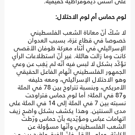
على أسس ديموقراطية حقيقية.
لوم حماس أم لوم الاحتلال:
لا شكّ أنّ معاناة الشعب الفلسطيني
خصوصا في قطاع غزة، بسبب العدوان
الإسرائيلي في أثناء معركة طوفان الأقصى
كانت وما زالت هائلة. غير أنّ استطلاعات الرأي
تؤكّد بشكل لا لبس فيه أنّه لم يَغِب عن وعي
الجمهور الفلسطيني اتّهام الفاعل الحقيقي
وهو الاحتلال الإسرائيلي، ومعه حليفه
الأمريكي، وبنسبة تتراوح بين 78 في المئة
و87 في المئة؛ أما لوم حماس فتراوحت
نسبته بين 7 في المئة إلى 14 في المئة على
مدى السنتين. وهذا يكشف بشكل واضح زيف
اتهامات عباس ومؤيّديه بأنّ حماس ورّطت
الشعب الفلسطيني وأنّها مسؤولة عن
الكارثة. وعلى الأقل فإنّ الفرق واضح بين من