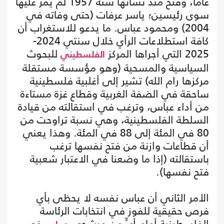
عاما، وفتح منذ نشأتها سنة 1957 لم يمر عليها
سوى رئيسين؛ ياسر عرفات (حتى وفاته في
2004) ومحمود عباس. ما يدعو للاستغراب أن
كافة استطلاعات الرأي خلال سنتي 2024-
2025 التي أجراها المركز
للبحوث
الفلسطيني
السياسية والمسحية (وهو مؤسسة مستقلة
مركزها رام الله) تشير إلى أغلبية فلسطينية
ساحقة في الضفة الغربية وقطاع غزة مستاءة
من أداء عباس، وترغب في استقالته من قيادة
السلطة الفلسطينية، وهي نسبة تراوحت من
80 في المئة إلى 88 في المئة. وهذا يعني
أن قطاعات وازنة من فتح نفسها ترغب
باستقالته (إذا ما وضعنا في الاعتبار شعبية
فتح نفسها).
الأمر الثاني أن عباس نفسه لا يحظى بأي
فرص حقيقية للفوز في انتخابات الرئاسة
الفلسطينية أمام أيٍّ من مرشحي
في