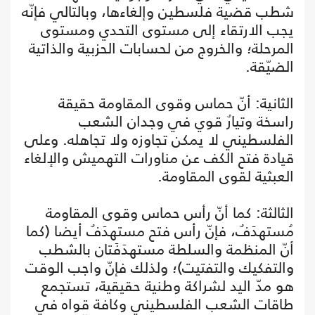
شطب قضية فلسطين وإلغاءها، وبالتالي فإنّه
يجب الارتقاء إلى مستوى التحدي ومستوى
المرحلة؛ والخروج من لحسابات الحزبية والذاتية
الضيّقة.
الثانية: أنّ حماس وقوى المقاومة حقيقة
راسخة وتيارٌ قوي في وجدان الشعب
الفلسطيني لا يمكن تجاوزه ولا تجاهله. وعلى
قيادة فتح الكف عن مناورات التهميش والإلغاء
العبثية لقوى المقاومة.
الثالثة: كما أنّ رأس حماس وقوى المقاومة
مُستهدَفٌ، فإنّ رأس فتح مستهدَفٌ أيضا (كما
أنّ المنظمة والسلطة مستهدَفَتان بالشطب
والتفكيك والتفتيت)؛ ولذلك فإنّ واجب الوقت
هو مدّ اليد لشراكة وطنية حقيقية، تستجمع
طاقات الشعب الفلسطيني وكافة قواه في