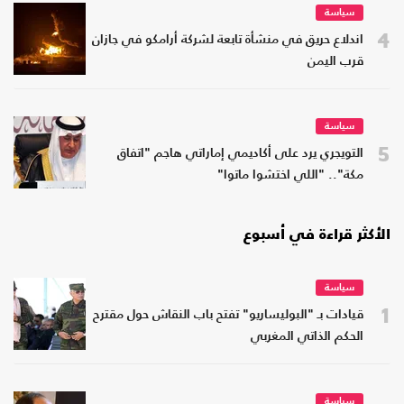
سياسة
4
اندلاع حريق في منشأة تابعة لشركة أرامكو في جازان
قرب اليمن
سياسة
5
التويجري يرد على أكاديمي إماراتي هاجم "اتفاق
مكة".. "اللي اختشوا ماتوا"
الأكثر قراءة في أسبوع
سياسة
1
قيادات بـ "البوليساريو" تفتح باب النقاش حول مقترح
الحكم الذاتي المغربي
سياسة