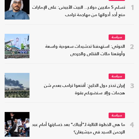
1
تسلم 5 ملايين دولار.. البيت الأبيض: على الإمارات
منع أحد أدواتها من مهاجمة ترامب
سياسة
2
الحوثي: استهدفنا تحشيدات سعودية واسعة
وأوقعنا مئات القتلى والجرحى
سياسة
3
إيران تحذر دول الخليج: أقنعوا ترامب بعدم شن
هجمات وإلا سنضربكم بقوة
سياسة
4
ما هي الخطوة التالية لـ"أيباك" بعد خسارتها أمام عبد
الرحمن السيد في ميشيغان؟