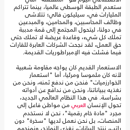
ستعدم الطبقة الوسطى عالميا، بينما تتراكم
المليارات في، سيليكون فالي؛ تتلاشى
وظائف المحاسبين، والمحامين، والمبدعين
في دولنا، ليتحول المجتمع إلى قمة مدببة
تملك كل شيء، وقاعدة عريضة لا تملك حتى
حق العمل، لقد نجحت الشركات العابرة للقارات
فيما فشلت فيه الإمبراطوريات القديمة.
الاستعمار القديم كان يواجه مقاومة شعبية
لأنه كان ملموسا ومرئيا، أما "استعمار
الخوارزميات" فنحن من ندفع ثمنه، ونحن من
نغذيه ببياناتنا، ونحن من ندافع عن أدواته
بشراسة. في هذا النظام العالمي الجديد،
تحول الإنسان
من مواطن فاعل إلى
العربي
مجرد "مادة خام رقمية"، نحن لا نستخدم
المنصات، بل نحن نعمل لديها "سخرة" دون
راتب، ننتج البيانات، نغذي النماذج، ونمنحهم