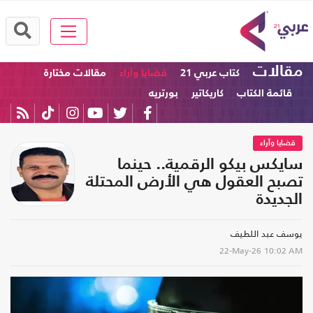
مقالات
كتاب عربي 21
قضايا وآراء
مقالات مختارة
قائمة الكتاب
كاريكاتير
بورتريه
قضايا وآراء
سايكس بيكو الرقمية.. حينما
تصبح العقول هي الأرض المحتلة
الجديدة
يوسف عبد اللطيف
22-May-26
10:02 AM