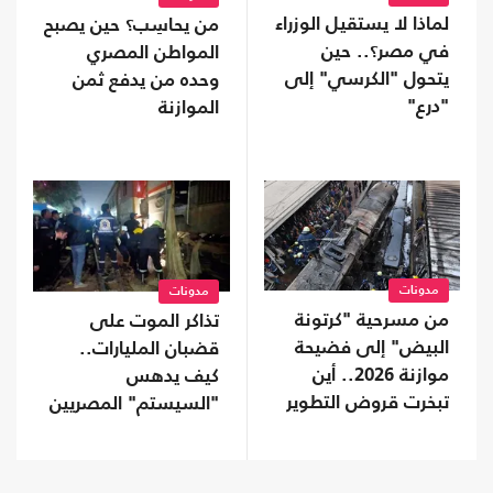
لماذا لا يستقيل الوزراء
من يحاسِب؟ حين يصبح
في مصر؟.. حين
المواطن المصري
يتحول "الكرسي" إلى
وحده من يدفع ثمن
"درع"
الموازنة
مدونات
مدونات
من مسرحية "كرتونة
تذاكر الموت على
البيض" إلى فضيحة
قضبان المليارات..
موازنة 2026.. أين
كيف يدهس
تبخرت قروض التطوير
"السيستم" المصريين
بمصر؟
تحت أعين وزير النقل
والبرلمان؟