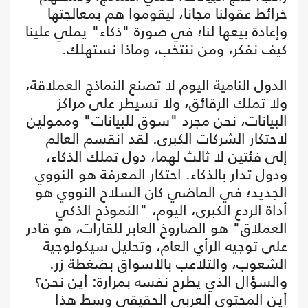
خرائط عقولنا مجانا، ليقوموا هم بمعالجتها
وإعادة بيعها لنا؛ في صورة "ذكاء" يملي علينا
كيف نفكر، ومن ننتخب، وماذا نستهلك.
الدول النامية اليوم لا تصنع النماذج العملاقة،
ولا تملك الرقائق، ولا تسيطر على مراكز
البيانات، نحن مجرد "سوق للبيانات" وممولين
لاحتكار الشركات الكبرى. لقد انقسم العالم
إلى فئتين لا ثالث لهما، دول تملك الذكاء،
ودول تدار بالذكاء. احتكار المعرفة هو النووي
الجديد؛ في الماضي كان السلاح النووي هو
أداة الردع الكبرى، اليوم، "النموذج الذكي
العملاق" هو الصاروخ العابر للقارات، هو قادر
على توجيه الرأي العام، وتحليل سيكولوجية
الشعوب، والتلاعب بالأسواق بضغطة زر.
والسؤال الذي يطرح نفسه بمرارة: أين نحن؟
أين المحتوى العربي الحقيقي وسط هذا