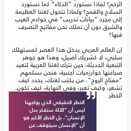
الزخم؟ لماذا نستورد "الذكاء" كما نستورد
السلاح والقمح؟ ولماذا تتحول لغتنا العظيمة
إلى مجرد "بيانات تدريب" في خوادم الغرب
والشرق دون أن نملك نحن مفاتيح التصرف
فيها؟
إن العالم العربي يدخل هذا العصر كمستهلك
سلبي، لا كشريك أصيل، وهذا هو جوهر
التبعية الحديثة، حين نترك لغتنا العربية لتعيد
صياغتها خوارزميات أجنبية، فنحن نسلمهم
"مفتاح الروح". من يكتب لغتك، يحدد كيف
تشعر، وكيف تعبر، وفي النهاية، كيف تكون.
الخطر
الخطر الحقيقي الذي يواجهنا
ليس أن "الآلة ستفكر بدل
الإنسان"، بل الخطر الأكبر هو
أن "الإنسان سيتوقف عن