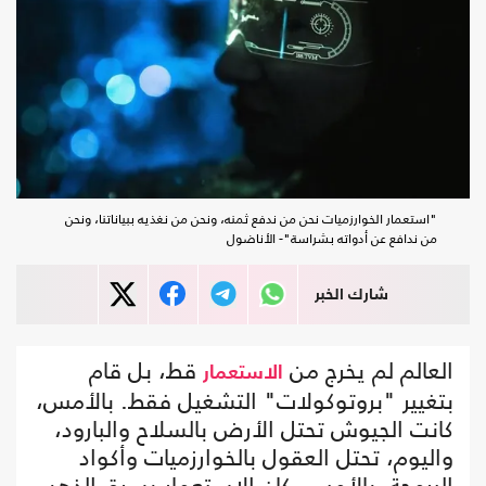
"استعمار الخوارزميات نحن من ندفع ثمنه، ونحن من نغذيه ببياناتنا، ونحن
من ندافع عن أدواته بشراسة"- الأناضول
شارك الخبر
العالم لم يخرج من
قط، بل قام
الاستعمار
بتغيير "بروتوكولات" التشغيل فقط. بالأمس،
كانت الجيوش تحتل الأرض بالسلاح والبارود،
واليوم، تحتل العقول بالخوارزميات وأكواد
البرمجة. بالأمس، كان الاستعمار يسرق الذهب