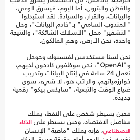
والقطن والبترول، أما اليوم، فيسرق الوعي،
والبيانات، والقرار، والسيادة. لقد استبدلوا
"المندوب السامي" بـ"خادم البيانات"، وحل
"التشفير" محل "الأسلاك الشائكة"، والنتيجة
واحدة، نحن الأرض، وهم المالكون.
نحن لسنا مستخدمين لفيسبوك وجوجل
و"OpenAI"، نحن موظفون كادحون لديهم،
نعمل 24 ساعة في إنتاج البيانات وتدريب
خوارزمياتهم، والراتب هو، لا شيء، سوى
ضياع الوقت والتبعية، "سايكس بيكو" رقمية
جديدة.
فحين يسيطر شخص على النفط، يملك
مفاصل الاقتصاد، وحين يسيطر على
الذكاء
، فإنه يملك "ماهية" الإنسان
الاصطناعي
نفسه. نحن اليوم أمام حقيقة مريرة، الذكاء