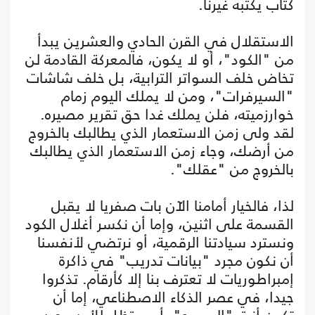
كتاب يكتبه غيرنا.
الاستقلال في القرن الحادي والعشرين يبدأ
من "الكود"، أو لا يكون، فالمعركة القادمة لن
تخاض خلف السواتر الترابية، بل خلف شاشات
"السيرفرات"، ومن لا يملك اليوم زمام
خوارزميته، فلن يملك غدا حق تقرير مصيره.
لقد ولى زمن الاستعمار الذي يطالبك بالخروج
من أرضك، وجاء زمن الاستعمار الذي يطالبك
بالخروج من "عقلك".
لذا، فالخيار أمامنا الآن بات صفريا لا يقبل
القسمة على اثنين، وإما أن نكسر أغلال الكود
ونسترد سيادتنا الرقمية، أو نرتضي لأنفسنا
أن نكون مجرد "بيانات تدريب" في ذاكرة
إمبراطوريات لا تعترف بنا إلا كأرقام. تذكروا
جيدا، في عصر الذكاء الاصطناعي، إما أن