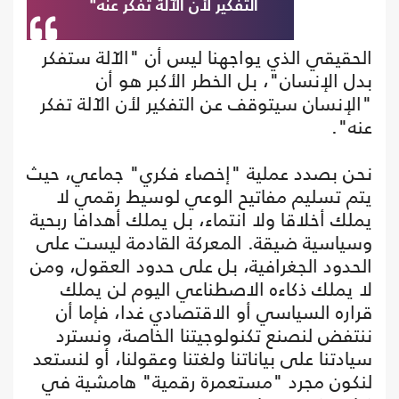
التفكير لأن الآلة تفكر عنه"
الحقيقي الذي يواجهنا ليس أن "الآلة ستفكر
بدل الإنسان"، بل الخطر الأكبر هو أن
"الإنسان سيتوقف عن التفكير لأن الآلة تفكر
عنه".
نحن بصدد عملية "إخصاء فكري" جماعي، حيث
يتم تسليم مفاتيح الوعي لوسيط رقمي لا
يملك أخلاقا ولا انتماء، بل يملك أهدافا ربحية
وسياسية ضيقة. المعركة القادمة ليست على
الحدود الجغرافية، بل على حدود العقول، ومن
لا يملك ذكاءه الاصطناعي اليوم لن يملك
قراره السياسي أو الاقتصادي غدا، فإما أن
ننتفض لنصنع تكنولوجيتنا الخاصة، ونسترد
سيادتنا على بياناتنا ولغتنا وعقولنا، أو لنستعد
لنكون مجرد "مستعمرة رقمية" هامشية في