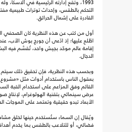
1993، وتقع إدارته الرئيسية في ألاسكا، 
التحكم بالطقس، وإحداث توترات طبيعية مفتع
القادرة على إشعال الحرائق.
أول من كتب عن هذه النظرية كان الصحفي ال
إقامة عالم موحّد بجيش واحد، تُقسَّم فيه الب
الدجال.
وبحسب هذه النظرية، فإن تحقيق ذلك سيتم ع
بعقول الناس باستخدام أدوات مثل «مشروع ا
القائم وفق المزاعم على استخدام القبة الس
عرض سينمائي بتقنية الهولوغرام، لإنتاج صور
الأبعاد تبدو حقيقية وتعتمد على الموجات ال
ويُقال إن السماء ستُستخدم حينها لخلق مشا
فضائي، أو للتلاعب بالطقس بما يخدم أهدافا