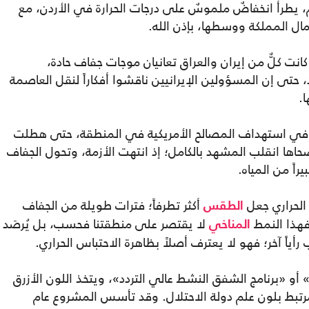
، يطرأ انخفاضٌ ملموسٌ على درجات الحرارة في الأردن، مع
ل المملكة ووسطها، بإذن الله.
انت كلٌّ من إيران والعراق تعانيان موجات جفاف حادة،
، حتى إن المسؤولين الإيرانيين ناقشوا أفكاراً لنقل العاصمة
.
ن في استهداف المصالح الأمريكية في المنطقة، حتى هطلت
حاها انقلب المشهد بالكامل؛ إذ انتهت الأزمة، وتحول الجفاف
راً من المياه.
س الحراري جعل
أكثر تطرفاً؛ فترات طويلة من الجفاف
الطقس
فهذا النمط
لا يقتصر على منطقتنا فحسب، بل يُرصَد
المناخي
أياً آخر؛ فهو لا يعترف أصلاً بظاهرة الاحتباس الحراري.
ناك مشروع أمريكي يُعرف باسم «HAARP» أو «برنامج الشفق النشط عالي التردد»، ويتخذ اللون الأزرق
 مرتبط بلون علم دولة الاحتلال. وقد تأسس المشروع عام