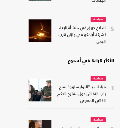
الهجمات
سياسة
5
اندلاع حريق في منشأة تابعة
لشركة أرامكو في جازان قرب
اليمن
الأكثر قراءة في أسبوع
سياسة
1
قيادات بـ "البوليساريو" تفتح
باب النقاش حول مقترح الحكم
الذاتي المغربي
سياسة