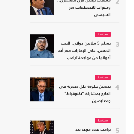
2
ممثلات يرتدين الزي العسكري..
ودعوات للاصطفاف مع
السيسي
سياسة
3
تسلم 5 ملايين دولار.. البيت
الأبيض: على الإمارات منع أحد
أدواتها من مهاجمة ترامب
سياسة
4
تدشين حكومة ظل مصرية في
الخارج بمشاركة "تكنوقراط"
ومعارضين
سياسة
5
ترامب يحدد موعد بدء