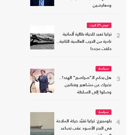
ومعارضين
عربي 21 لايت
2
تركيا تعيد للحياة طائرة ألمانية
نادرة من الحرب العالمية الثانية..
حلقت مجددا
سياسة
3
هل يحكم الـ"صراصير" الهند؟..
نخبرك عن مشاهير وفنانين
وصلوا إلى السلطة
سياسة
4
بلومبيرغ: تركيا تقيّد حركة الملاحة
في البحر الأسود عقب تصاعد