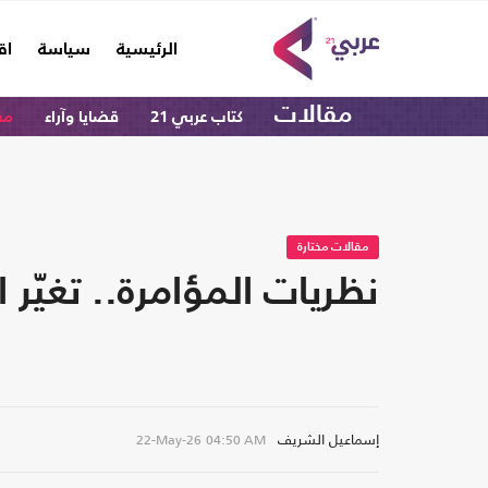
(current)
الرئيسية
سياسة
اق
مقالات
كتاب عربي 21
قضايا وآراء
مق
مقالات مختارة
نظريات المؤامرة.. تغيّر
إسماعيل الشريف
22-May-26
04:50 AM