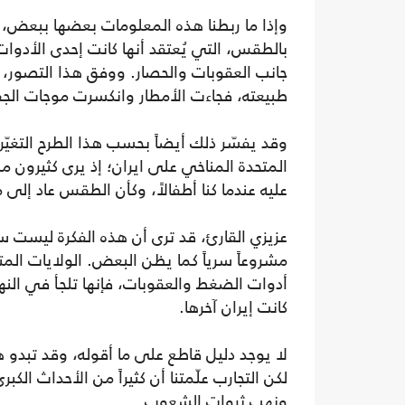
وإذا ما ربطنا هذه المعلومات بعضها ببعض، ف
بالطقس، التي يُعتقد أنها كانت إحدى الأدوات
جانب العقوبات والحصار. ووفق هذا التصور،
طبيعته، فجاءت الأمطار وانكسرت موجات الج
وقد يفسّر ذلك أيضاً بحسب هذا الطرح التغيّ
المتحدة المناخي على ايران؛ إذ يرى كثيرون من
عليه عندما كنا أطفالاً، وكأن الطقس عاد إلى 
عزيزي القارئ، قد ترى أن هذه الفكرة ليست
مشروعاً سرياً كما يظن البعض. الولايات 
أدوات الضغط والعقوبات، فإنها تلجأ في النه
كانت إيران آخرها.
لا يوجد دليل قاطع على ما أقوله، وقد تبدو 
لكن التجارب علّمتنا أن كثيراً من الأحداث ال
ونهب ثروات الشعوب.