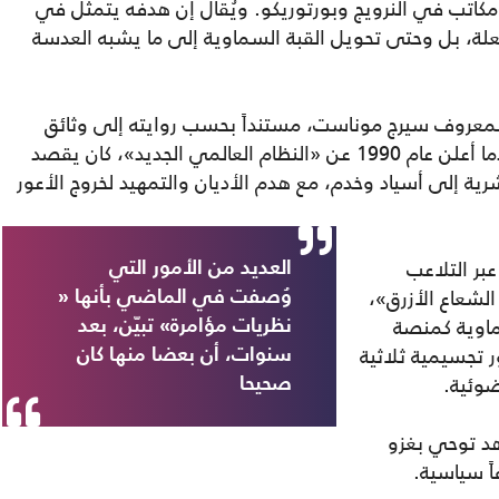
وله مكاتب في النرويج وبورتوريكو. ويُقال إن هدفه يتمثل في
لة، بل وحتى تحويل القبة السماوية إلى ما يشبه العدسة
معروف سيرج موناست، مستنداً بحسب روايته إلى وثائق
اطّلع عليها؛ إذ ادّعى أن جورج بوش الأب، عندما أعلن عام 1990 عن «النظام العالمي الجديد»، كان يقصد
شرية إلى أسياد وخدم، مع هدم الأديان والتمهيد لخروج الأعور
بر التلاعب
العديد من الأمور التي
لشعاع الأزرق»،
وُصفت في الماضي بأنها «
ماوية كمنصة
نظريات مؤامرة» تبيّن، بعد
 تجسيمية ثلاثية
سنوات، أن بعضا منها كان
ضوئية.
صحيحا
هد توحي بغزو
ً سياسية.