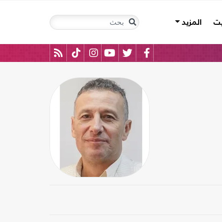
يت
المزيد