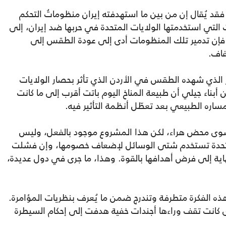
قد يُقال إن من بين ما استهدفته إيران منظوماتُ التحكم
 التي استخدمتها الولايات المتحدة في حربها ضد إيران، إلى
 فإن تدمير تلك المنظومات أدى إلى عودة الطقس إلى
فاف.
ر الذي شهده الطقس في الأردن الذي تأثر بحصار الولايات
 أبناء جيلي أن طبيعة المناخ اليوم باتت أقرب إلى ما كانت
مساره الطبيعي بعد تعطّل أنظمة التأثير فيه.
 سوى محض هراء، لكن هذا المشروع موجود بالفعل، وليس
المتحدة تستخدم شتى الوسائل لإضعاف خصومها، وإن فشلت
اية إلى فرض أهدافها بالقوة. وهذا، ما جرى في دول عديدة،
هذه الفكرة متطرفة وتندرج ضمن ما يُعرف بنظريات المؤامرة.
كبرى كانت تقف وراءها أجندات خفية هدفت إلى إحكام السيطرة