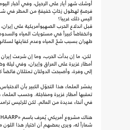
أوشك شهر أيار على الرحيل، وفي أخبار اليوم
فرصةٍ لهطول زخاتٍ خفيفةٍ من المطر في شما
اليس ذلك غريبا؟
قبل اندلاع الحرب الصهيوأمريكية على إيران، ك
وانخفاضاً كبيراً في مستويات المياه والسدود
طهران بسبب شحّ المياه وعدم كفايتها لسكانها
لكن، ما إن بدأت الحرب، وما إن شرعت إيرا
أمطار غزيرة على العراق وإيران، وفي ليلة وض
إلى وفرة، وأصبحت الدولتان تمتلكان فائضاً كبي
يفسّر العلماء هذا التحوّل الكبير بأن الاحتبا
تعقبها أمطار غزيرة ومفاجئة. وحسب العلماء 
في أنحاء عديدة من العالم. لكن للرئيس ترامب ر
ه
شعاراً له، ويرى بعضهم أن اختيار هذا اللون