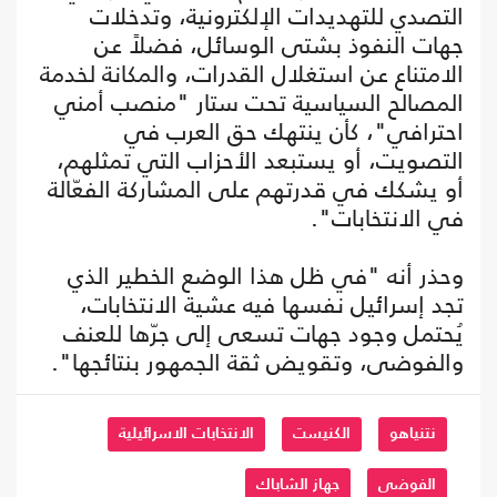
التصدي للتهديدات الإلكترونية، وتدخلات
جهات النفوذ بشتى الوسائل، فضلاً عن
الامتناع عن استغلال القدرات، والمكانة لخدمة
المصالح السياسية تحت ستار "منصب أمني
احترافي"، كأن ينتهك حق العرب في
التصويت، أو يستبعد الأحزاب التي تمثلهم،
أو يشكك في قدرتهم على المشاركة الفعّالة
في الانتخابات".
وحذر أنه "في ظل هذا الوضع الخطير الذي
تجد إسرائيل نفسها فيه عشية الانتخابات،
يُحتمل وجود جهات تسعى إلى جرّها للعنف
والفوضى، وتقويض ثقة الجمهور بنتائجها".
نتنياهو
الكنيست
الانتخابات الاسرائيلية
الفوضى
جهاز الشاباك