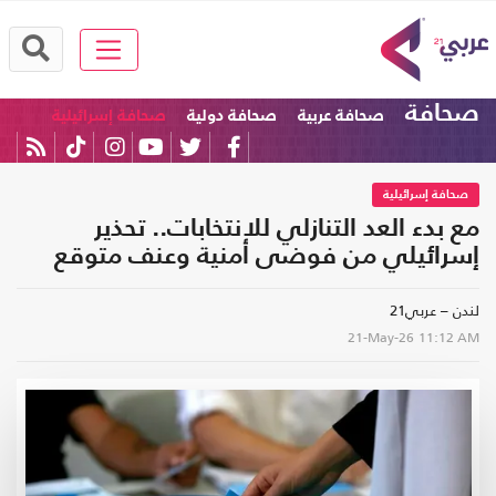
صحافة
صحافة عربية
صحافة دولية
صحافة إسرائيلية
صحافة إسرائيلية
مع بدء العد التنازلي للانتخابات.. تحذير
إسرائيلي من فوضى أمنية وعنف متوقع
لندن – عربي21
21-May-26
11:12 AM