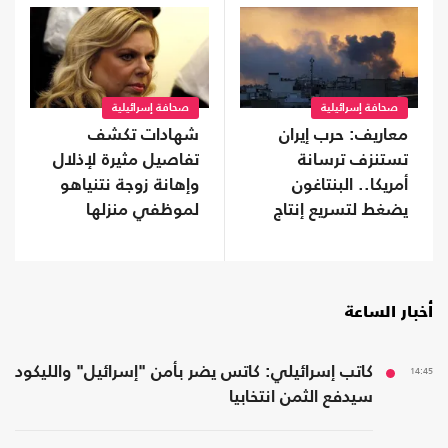
صحافة إسرائيلية
صحافة إسرائيلية
معاريف: حرب إيران
شهادات تكشف
تستنزف ترسانة
تفاصيل مثيرة لإذلال
أمريكا.. البنتاغون
وإهانة زوجة نتنياهو
يضغط لتسريع إنتاج
لموظفي منزلها
الأسلحة
أخبار الساعة
14:45
كاتب إسرائيلي: كاتس يضر بأمن "إسرائيل" والليكود
سيدفع الثمن انتخابيا