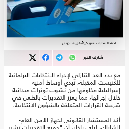
لجنة الانتخابات تعتبر هيئةً هجينة - جيتي
شارك الخبر
مع بدء العد التنازلي لإجراء الانتخابات البرلمانية
للكنيست المقبلة، تُبدي أوساط أمنية
إسرائيلية مخاوفها من نشوب توترات ميدانية
خلال إجرائها، مما يعزز التقديرات بالطعن في
شرعية القرارات المتعلقة بالشؤون الانتخابية.
أكد المستشار القانوني لجهاز الأمن العام-
الشاباك، إيلي باخار، أن "جميع التقديرات تشير