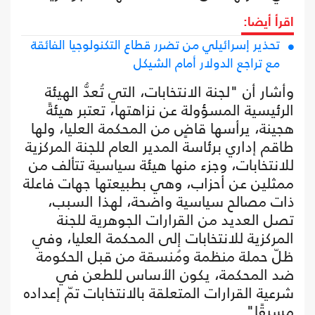
اقرأ أيضا:
تحذير إسرائيلي من تضرر قطاع التكنولوجيا الفائقة
مع تراجع الدولار أمام الشيكل
وأشار أن "لجنة الانتخابات، التي تُعدُّ الهيئة
الرئيسية المسؤولة عن نزاهتها، تعتبر هيئةً
هجينة، يرأسها قاضٍ من المحكمة العليا، ولها
طاقم إداري برئاسة المدير العام للجنة المركزية
للانتخابات، وجزء منها هيئة سياسية تتألف من
ممثلين عن أحزاب، وهي بطبيعتها جهات فاعلة
ذات مصالح سياسية واضحة، لهذا السبب،
تصل العديد من القرارات الجوهرية للجنة
المركزية للانتخابات إلى المحكمة العليا، وفي
ظلّ حملة منظمة ومُنسقة من قبل الحكومة
ضد المحكمة، يكون الأساس للطعن في
شرعية القرارات المتعلقة بالانتخابات تمّ إعداده
مسبقًا".