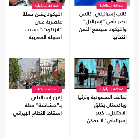
صحافة إسرائيلية
صحافة إسرائيلية
كاتب إسرائيلي: كاتس
الليكود يشن حملة
يضر بأمن "إسرائيل"
عنصرية على
والليكود سيدفع الثمن
"آيزنكوت" بسبب
انتخابيا
أصوله المغربية
صحافة إسرائيلية
صحافة إسرائيلية
تحالف السعودية وتركيا
إقرار إسرائيلي
وباكستان يقلق
بـ"هشاشة" خطة
الاحتلال.. خبير
إسقاط النظام الإيراني
إسرائيلي: لا يمكن
تجاهله