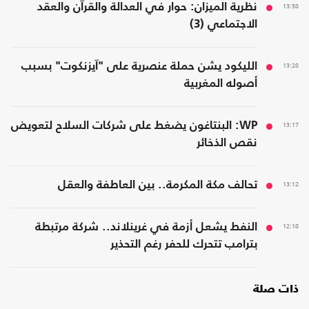
13:58
نظرية الميزان: حوار في العدالة والقرآن والعقد
الاجتماعي (3)
13:28
الليكود يشن حملة عنصرية على "آيزنكوت" بسبب
أصوله المغربية
13:17
WP: البنتاغون يضغط على شركات السلاح لتعويض
نقص الذخائر
13:12
تحالف مكة المكرمة.. بين العاطفة والعقل
12:18
النفط يشعل أزمة في غرينلاند.. شركة مرتبطة
بترامب تتحرك للحفر رغم التحذير
ذات صلة