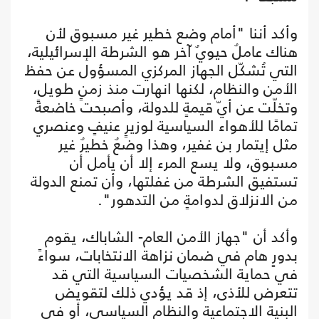
وأكد أننا "أمام وضع خطير غير مسبوق لأن
هناك عاملٌ حيويٌ آخر هو الشرطة الإسرائيلية،
التي تُشكّل الجهاز المركزي المسؤول عن حفظ
الأمن والنظام، لكنها انهارت منذ زمنٍ طويل،
وتخلّت عن أيّ قيمةٍ للدولة، وأصبحت خاضعةً
تمامًا للأهواء السياسية لوزيرٍ عنيفٍ وعنصري
مثل إيتمار بن غفير، وهذا وضعٌ خطيرٌ غير
مسبوق، ولا يسع المرء إلا أن يأمل أن
تستفيق الشرطة من غفلتها، وأن تمنع الدولة
من الانزلاق لدوامةٍ من التدهور".
وأكد أن "جهاز الأمن العام- الشاباك، يقوم
بدورٍ هام في ضمان نزاهة الانتخابات، سواءً
في حماية الشخصيات السياسية التي قد
تتعرض للأذى، إذ قد يؤدي ذلك لتقويض
البنية الاجتماعية والنظام السياسي، أو في