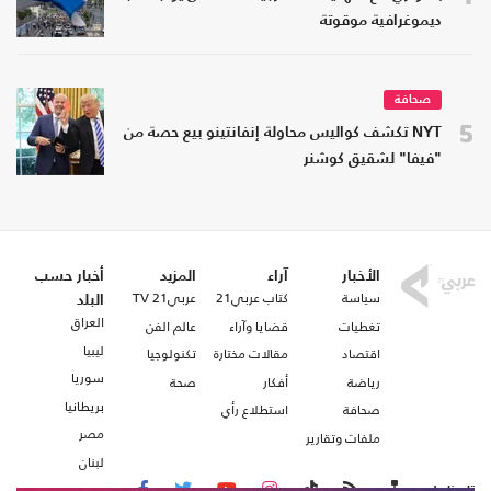
ديموغرافية موقوتة
صحافة
5
NYT تكشف كواليس محاولة إنفانتينو بيع حصة من
"فيفا" لشقيق كوشنر
الأخبار
آراء
المزيد
أخبار حسب
سياسة
كتاب عربي21
عربي21 TV
البلد
العراق
تغطيات
قضايا وآراء
عالم الفن
ليبيا
اقتصاد
مقالات مختارة
تكنولوجيا
سوريا
رياضة
أفكار
صحة
بريطانيا
صحافة
استطلاع رأي
مصر
ملفات وتقارير
لبنان