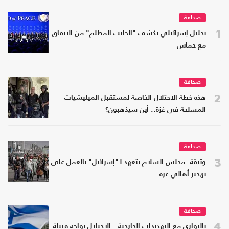
صحافة
1
تحليل إسرائيلي يكشف "الجانب المظلم" من الاتفاق
مع حماس
صحافة
2
هذه خطة الاحتلال الخاصة لمستقبل الميليشيات
المسلحة في غزة.. أين سيذهبون؟
صحافة
3
وثيقة: مجلس السلام يتعهد لـ"إسرائيل" بالعمل على
تهجير أهالي غزة
صحافة
4
بالتوازي مع التهديدات الخارجية.. الاحتلال يواجه قنبلة