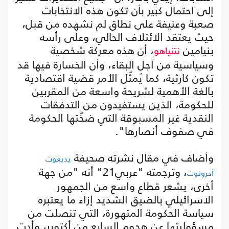
إلى احتمال كبير بأن تكون هذه الانتخابات
صعبة وعنيفة على نطاق لم نشهده من قبل،
حيث يعتقد الائتلاف الحالي، وعلى رأسه
بنيامين
، أن هذه معركة شخصية
نتنياهو
وسياسية من أجل البقاء، وأن الخسارة فيها قد
تكون كارثية، كما يُمثّل الأمر قضية اقتصادية
بالغة الأهمية لشريحة واسعة من المقربين
للحكومة، الذين يستفيدون من التدفقات
النقدية غير المسبوقة التي ضخّتها الحكومة
في صفوف أنصارها".
وأضاف في مقال نشرته صحيفة
يديعوت
، وترجمته "عربي21" أنه "من جهة
أحرونوت
أخرى، يشعر قطاع واسع من الجمهور
الاسرائيلي بالضيق الشديد إزاء ما يعتبره
سياسة الحكومة المتهورة، التي تنصلت من
مسؤوليتها عن هجوم السابع من أكتوبر، وأدت