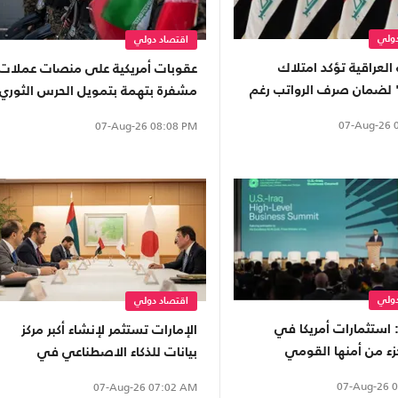
دولي
اقتصاد دولي
العراقية تؤكد امتلاك
عقوبات أمريكية على منصات عملات
 لضمان صرف الرواتب رغم
مشفرة بتهمة بتمويل الحرس الثوري
المالية
07-Aug-26
0
07-Aug-26
08:08 PM
دولي
اقتصاد دولي
استثمارات أمريكا في
الإمارات تستثمر لإنشاء أكبر مركز
زء من أمنها القومي
بيانات للذكاء الاصطناعي في
نفوذ إيران
اليابان.. كم بلغت تكلفته؟
07-Aug-26
0
07-Aug-26
07:02 AM