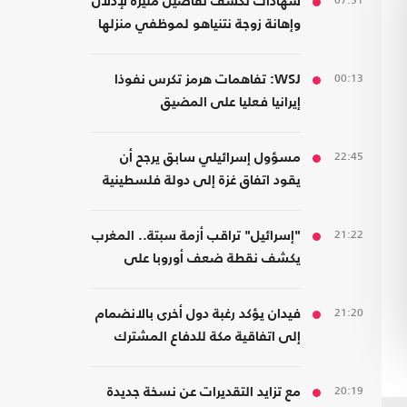
07:51
شهادات تكشف تفاصيل مثيرة لإذلال
وإهانة زوجة نتنياهو لموظفي منزلها
00:13
WSJ: تفاهمات هرمز تكرس نفوذا
إيرانيا فعليا على المضيق
22:45
مسؤول إسرائيلي سابق يرجح أن
يقود اتفاق غزة إلى دولة فلسطينية
21:22
"إسرائيل" تراقب أزمة سبتة.. المغرب
يكشف نقطة ضعف أوروبا على
حدودها مع أفريقيا
21:20
فيدان يؤكد رغبة دول أخرى بالانضمام
إلى اتفاقية مكة للدفاع المشترك
20:19
مع تزايد التقديرات عن نسخة جديدة