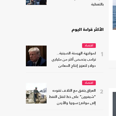
بالتغطية
الأكثر قراءة اليوم
اقتصاد
1
لمواجهة الهيمنة الصينية..
ترامب يخصص أكثر من ملياري
دولار لتعزيز إنتاج المعادن
الحيوية
اقتصاد
2
العراق يتفق مع ائتلاف تقوده
"شيفرون" على خط لنقل النفط
إلى موانئ سوريا والأردن