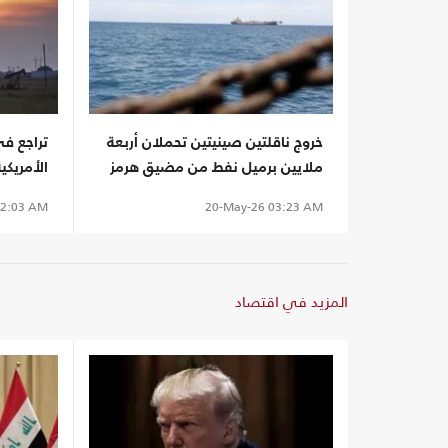
خروج ناقلتين صينيتين تحملان أربعة
تراجع في
ملايين برميل نفط من مضيق هرمز
الأمريك
التوالي
2:03 AM
20-May-26
03:23 AM
المزيد في اقتصاد