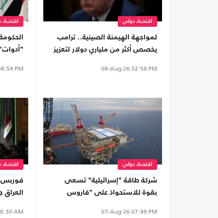
اقتصاد دولي
اقتصاد 
لمواجهة الهيمنة الصينية.. ترامب
الحكومة 
يخصص أكثر من ملياري دولار لتعزيز
"أدوات"
إنتاج المعادن الحيوية
الضغوط 
8:54 PM
08-Aug-26
02:58 PM
اقتصاد دولي
اقتصاد 
شركة طاقة "إسرائيلية" تسعى
فوربس: 
بقوة للاستحواذ على "فاروس
العراق ج
إنيرجي" المالكة لأصول بمصر
لمواجهة 
8:30 AM
07-Aug-26
07:49 PM