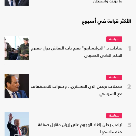
ما تريده واشنطن
الأكثر قراءة في أسبوع
سياسة
1
قيادات بـ "البوليساريو" تفتح باب النقاش حول مقترح
الحكم الذاتي المغربي
سياسة
2
ممثلات يرتدين الزي العسكري.. ودعوات للاصطفاف
مع السيسي
سياسة
3
ترامب يعلن إلغاء الهجوم على إيران مقابل صفقة..
هذه ملامحها