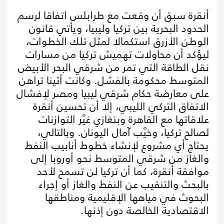
أنقرة سبق أن وقعت مع طرابلس اتفاقا لرسم
الحدود البحرية بين تركيا وليبيا، ويأتي قانون
الوطن الأزرق استكمالا لمثل تلك الخطوات،
ليؤكد أن محاولات تهميش تركيا من مسارات
نقل الطاقة التي تمر من شرقي البحر الأبيض
المتوسط محكومة بالفشل. وكانت أثينا تراهن
على معارضة حكام شرقي ليبيا ومصر لإفشال
الاتفاق التركي الليبي، إلا أن تحسين أنقرة
علاقاتها مع القاهرة وبنغازي غيَّر التوازنات
لصالح تركيا، وخيَّب آمال اليونان. وبالتالي،
يحتاج أي مشروع لإنشاء خطوط أنابيب النفط
والغاز من شرقي المتوسط نحو أوروبا إلى
موافقة أنقرة، كما أن تركيا لن تسمح لأحد
بالبحث والتنقيب عن النفط والغاز أو إجراء
البحوث في مياهها الإقليمية ومناطقها
الاقتصادية الخالصة دون إذنها.