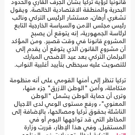
قانونيا لرؤية تركيا بشأن الجرف القاري والحدود
البحرية والمنطقة الاقتصادية الخالصة. ويقول
تشغري أرهان، مستشار الرئيس التركي ونائب
رئيس مجلس الأمن والسياسة الخارجية التابع
لرئاسة الجمهورية، إنه يتوقع أن يصبح
المشروع قانونا في وقت قصير. ومن المؤكد
أن مشروع القانون الذي يتوقع أن يقدم إلى
البرلمان التركي بعد عيد الأضحى المبارك
للتصويت عليه سيحظى بتأييد أغلبية النواب.
تركيا تنظر إلى أمنها القومي على أنه منظومة
متكاملة، وأمن "الوطن الأزرق" جزء منها،
وترى أن حماية الوطن يشمل "الوطن
المعنوي"، ورفع مستوى الوعي لدى الأجيال
الناشئة بحقوق تركيا ومصالحها، بالإضافة إلى
المخاطر التي قد تواجهها اليوم أو في
المستقبل. وفي هذا الإطار، قررت وزارة
التركية إدخال تعديلات في المناهج