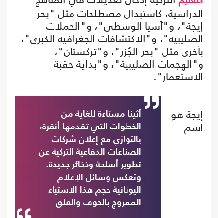
التعليم
الدراسية، كاستبدال مصطلحات مثل "بحر
إيجة"، و"آسيا الوسطى"، و"الحملات
الصليبية"، و"الاكتشافات الجغرافية الكبرى"،
بأخرى مثل "بحر الجُزر"، و"تركستان"،
و"الهجمات الصليبية"، و"بداية حقبة
الاستعمار".
إيجة هو
أثينا مستاءة للغاية من
اسم
الخطوات التي تقدمها أنقرة،
بالتوازي مع إعلان شركات
الصناعات الدفاعية التركية عن
تطوير أسلحة وذخائر جديدة.
وتعكس وسائل الإعلام
اليونانية حجم هذا الاستياء
الممزوج بالخوف والقلق