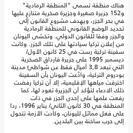
هناك منطقة تسمى "المنطقة الرمادية"
و152 جزيرة صغيرة وجزيرة صخرية متنازع عليها
في بحر الجزر، ويهدف مشروع القانون إلى
تحديد الوضع القانوني للمنطقة الرمادية
والجزر وفقا للقانون الدولي. وتخشى اليونان
من إعلان تركيا سيادتها على تلك الجزر. وكانت
سفينة تركية رست في 25 كانون الأول/
ديسمبر 1995 على جزيرة قارداق الصخرية
التي تبعد 3,8 أميال فقط عن شواطئ مدينة
بودروم التركية، وادَّعت اليونان بأن السفينة
اخترقت مياهها الإقليمية، إلا أن تركيا رفضت
ذلك الادعاء لتؤكد أن الجزيرة تعود لها، كما
رفعت علمها على إحدى الجزر في ذات
المنطقة في 30 كانون الثاني/ يناير 1996، ردا
على فعل مماثل لليونان، وكادت الأزمة تتحول
إلى حرب ساخنة بين البلدين.