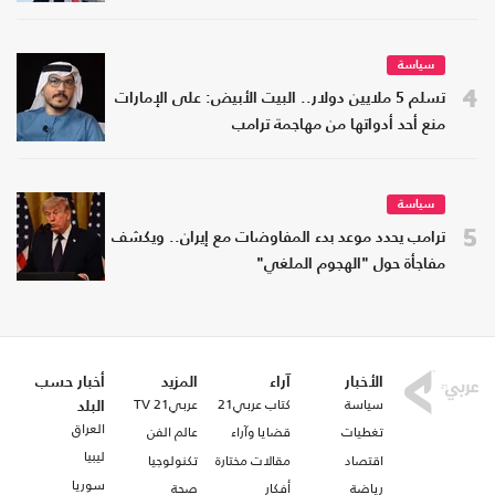
سياسة
4
تسلم 5 ملايين دولار.. البيت الأبيض: على الإمارات
منع أحد أدواتها من مهاجمة ترامب
سياسة
5
ترامب يحدد موعد بدء المفاوضات مع إيران.. ويكشف
مفاجأة حول "الهجوم الملغي"
الأخبار
آراء
المزيد
أخبار حسب
سياسة
كتاب عربي21
عربي21 TV
البلد
العراق
تغطيات
قضايا وآراء
عالم الفن
ليبيا
اقتصاد
مقالات مختارة
تكنولوجيا
سوريا
رياضة
أفكار
صحة