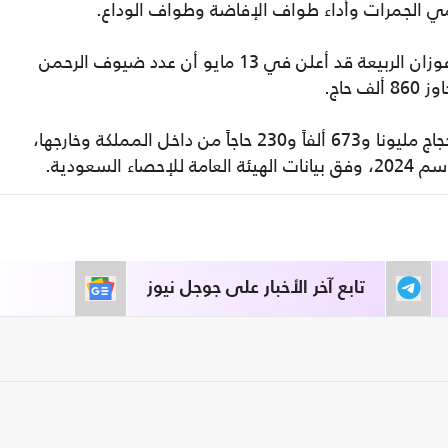
مي الجمرات وأداء طواف الإفاضة وطواف الوداع.
وكان وزير الحج والعمرة السعودي توفيق بن فوزان الربيعة قد أعلن في 13 مايو أن عدد ضيوف الرحمن
حاج.
وفي موسم الحج الماضي 2025، بلغ عدد الحجاج مليونا و673 ألفاً و230 حاجاً من داخل المملكة وخارجها،
تابع آخر الأخبار على جوجل نيوز