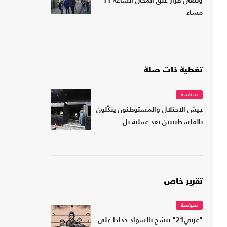
وتلغي قرار غلق المحال الساعة 11
مساء
تغطية ذات صلة
سياسة
جيش الاحتلال والمستوطنون ينكّلون
بالفلسطينيين بعد عملية تل
تقرير خاص
سياسة
"عربي21" تتشح بالسواد حدادا على