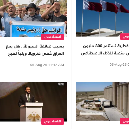
ربي
اقتصاد عربي
"أريد" القطرية تستثمر 800 مليون
بسبب ضائقة السيولة.. هل يتبع
ي منصة للذكاء الاصطناعي
العراق خُطى فنزويلا ويلجأ لطبع
العملة رغم مخاطرها؟
06-Aug-26
0
06-Aug-26
11:42 AM
ربي
اقتصاد عربي