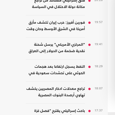
20:26
قلق إسرائيلي متصاعد من تراجع
مكانة دولة الاحتلال في السياسة
الأمريكية
19:57
فورين أفيرز: حرب إيران تكشف مأزق
أمريكا في الشرق الأوسط وحان وقت
الانسحاب
19:41
"المركزي الأمريكي" يرسل شحنة
نقدية ضخمة من الدولار إلى العراق
18:29
النفط يسجل ارتفاعا بعد هجمات
الحوثي على تحشدات سعودية في
اليمن
18:07
تراجع معدلات ادخار المصريين يكشف
تهاوي أرصدة البنوك المصرية
17:37
باحث إسرائيلي يقترح "فصل غزة