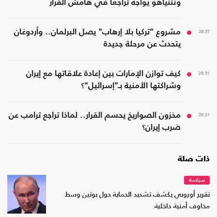
ونتنياهو يواجه تراجعًا في هامش القرار
20:37
مشروع "تركيا بلا إرهاب" يصل البرلمان.. وأردوغان
يتحدث عن مرحلة جديدة
20:31
كيف توازن الإمارات بين إعادة علاقاتها مع إيران
وشراكتها الأمنية بـ"إسرائيل"؟
20:21
مخزون الصواريخ يحسم القرار.. لماذا تراجع ترامب عن
ضرب إيران؟
ذات صلة
سياسة
تقرير أوروبي يكشف تشديد الحماية حول بوتين وسط
مخاوف أمنية داخلية