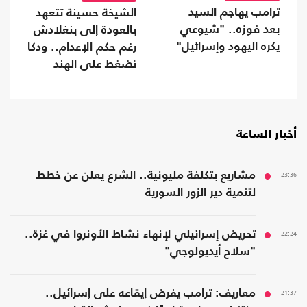
ترامب يهاجم السيد
الشيخة حسينة تتعهد
بعد فوزه.. "شيوعي
بالعودة إلى بنغلادش
يكره اليهود وإسرائيل"
رغم حكم الإعدام.. ودكا
تضغط على الهند
أخبار الساعة
23:36
مشاريع بتكلفة مليونية.. الشرع يعلن عن خطط
لتنمية دير الزور السورية
22:24
تحريض إسرائيلي لإنهاء نشاط الأونروا في غزة..
"سلاح أيديولوجي"
21:37
معاريف: ترامب يفرض إيقاعه على إسرائيل..