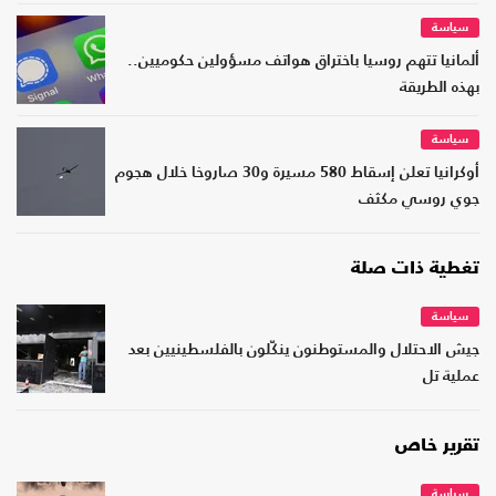
سياسة
ألمانيا تتهم روسيا باختراق هواتف مسؤولين حكوميين..
بهذه الطريقة
سياسة
أوكرانيا تعلن إسقاط 580 مسيرة و30 صاروخا خلال هجوم
جوي روسي مكثف
تغطية ذات صلة
سياسة
جيش الاحتلال والمستوطنون ينكّلون بالفلسطينيين بعد
عملية تل
تقرير خاص
سياسة