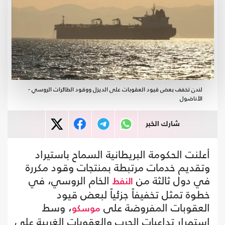
لندن تخفف بعض قيود العقوبات على الديزل ووقود الطائرات الروسي -
الأناضول
شارك الخبر
أعلنت الحكومة البريطانية السماح باستيراد
وتقديم خدمات مرتبطة بمنتجات وقود مكررة
في دول ثالثة من
الخام الروسي، في
النفط
خطوة تمثل تخفيفاً جزئياً لبعض قيود
العقوبات المفروضة على
، وسط
موسكو
استمرار تداعيات الحرب والعقوبات الغربية على