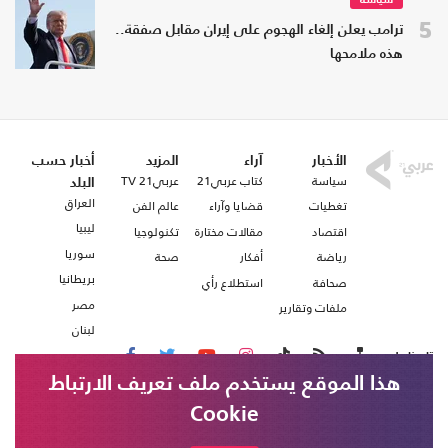
سياسة
5
ترامب يعلن إلغاء الهجوم على إيران مقابل صفقة..
هذه ملامحها
الأخبار
آراء
المزيد
أخبار حسب
سياسة
كتاب عربي21
عربي21 TV
البلد
العراق
تغطيات
قضايا وآراء
عالم الفن
ليبيا
اقتصاد
مقالات مختارة
تكنولوجيا
سوريا
رياضة
أفكار
صحة
بريطانيا
صحافة
استطلاع رأي
مصر
ملفات وتقارير
لبنان
تابعنا على
هذا الموقع يستخدم ملف تعريف الارتباط
Cookie
من نحن
اتصل بنا