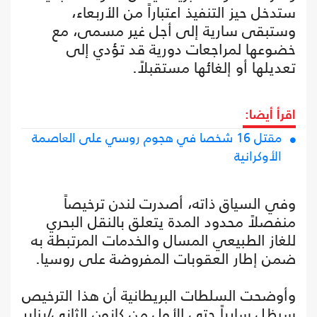
ستدخل حيز التنفيذ اعتباراً من الأربعاء،
وستبقى سارية إلى أجل غير مسمى، مع
خضوعها لمراجعات دورية قد تؤدي إلى
تعديلها أو إلغائها مستقبلاً.
اقرأ أيضا:
مقتل 16 شخصا في هجوم روسي على العاصمة
الأوكرانية
وفي السياق ذاته، أصدرت لندن ترخيصاً
منفصلاً محدود المدة يتعلق بالنقل البحري
للغاز الطبيعي المسال والخدمات المرتبطة به
ضمن إطار العقوبات المفروضة على روسيا.
وأوضحت السلطات البريطانية أن هذا الترخيص
سيظل سارياً حتى الأول من كانون الثاني/يناير