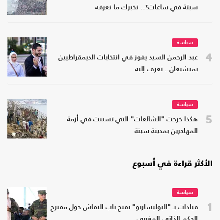
سبتة في ساعات؟.. نخبرك ما نعرفه
سياسة
4
عبد الرحمن السيد يفوز في انتخابات الديمقراطيين
بميشيغان.. تعرف إليه
سياسة
5
هكذا خرجت "الشائعات" التي تسببت في أزمة
المهاجرين بمدينة سبتة
الأكثر قراءة في أسبوع
سياسة
1
قيادات بـ "البوليساريو" تفتح باب النقاش حول مقترح
الحكم الذاتي المغربي