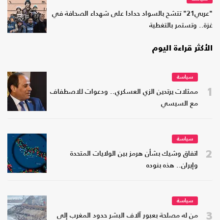
"عربي21" تتشح بالسواد حدادا على شهداء الصحافة في
غزة.. وتستمر بالتغطية
الأكثر قراءة اليوم
سياسة
1
ممثلات يرتدين الزي العسكري.. ودعوات للاصطفاف
مع السيسي
سياسة
2
اتفاق وشيك بشأن هرمز بين الولايات المتحدة
وإيران.. هذه بنوده
سياسة
3
من له مصلحة بعبور آلاف البشر حدود المغرب إلى