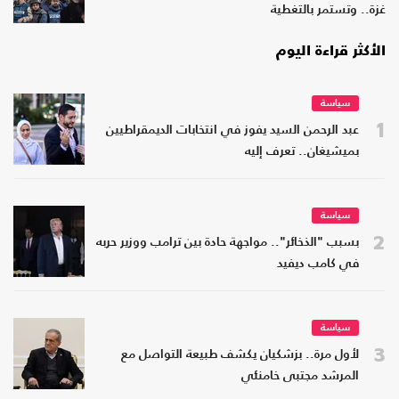
غزة.. وتستمر بالتغطية
الأكثر قراءة اليوم
سياسة
1
عبد الرحمن السيد يفوز في انتخابات الديمقراطيين
بميشيغان.. تعرف إليه
سياسة
2
بسبب "الذخائر".. مواجهة حادة بين ترامب ووزير حربه
في كامب ديفيد
سياسة
3
لأول مرة.. بزشكيان يكشف طبيعة التواصل مع
المرشد مجتبى خامنئي