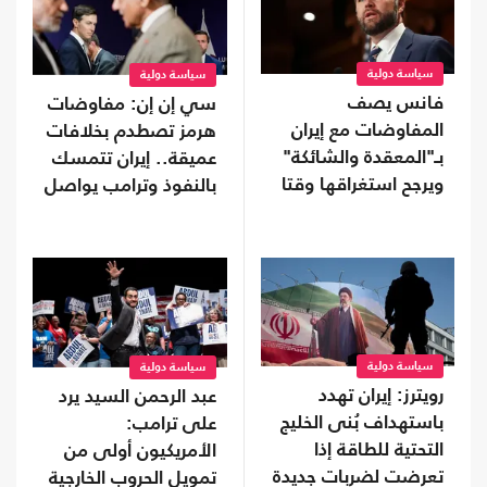
سياسة دولية
سياسة دولية
فانس يصف
سي إن إن: مفاوضات
المفاوضات مع إيران
هرمز تصطدم بخلافات
بـ"المعقدة والشائكة"
عميقة.. إيران تتمسك
ويرجح استغراقها وقتا
بالنفوذ وترامب يواصل
التهديد
سياسة دولية
سياسة دولية
رويترز: إيران تهدد
عبد الرحمن السيد يرد
باستهداف بُنى الخليج
على ترامب:
التحتية للطاقة إذا
الأمريكيون أولى من
تعرضت لضربات جديدة
تمويل الحروب الخارجية