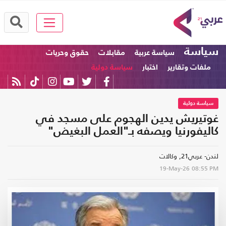
سياسة
سياسة عربية
مقابلات
حقوق وحريات
ملفات وتقارير
اختبار
سياسة دولية
سياسة دولية
غوتيريش يدين الهجوم على مسجد في
كاليفورنيا ويصفه بـ"العمل البغيض"
لندن- عربي21, وكالات
19-May-26
08:55 PM