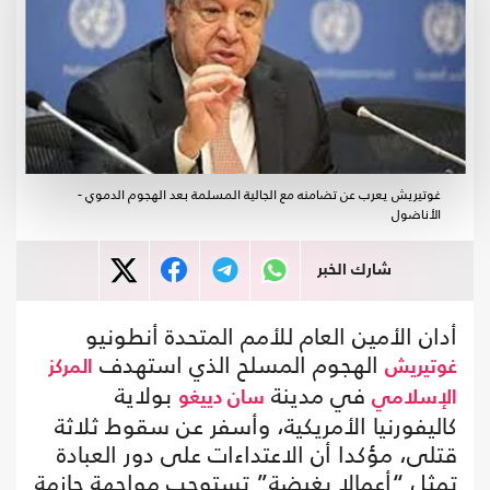
غوتيريش يعرب عن تضامنه مع الجالية المسلمة بعد الهجوم الدموي -
الأناضول
شارك الخبر
أدان الأمين العام للأمم المتحدة أنطونيو
الهجوم المسلح الذي استهدف
غوتيريش
المركز
في مدينة
بولاية
الإسلامي
سان دييغو
كاليفورنيا الأمريكية، وأسفر عن سقوط ثلاثة
قتلى، مؤكدا أن الاعتداءات على دور العبادة
تمثل “أعمالا بغيضة” تستوجب مواجهة حازمة