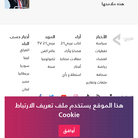
هذه ملامحها
الأخبار
آراء
المزيد
أخبار حسب
سياسة
كتاب عربي21
عربي21 TV
البلد
العراق
تغطيات
قضايا وآراء
عالم الفن
ليبيا
اقتصاد
مقالات مختارة
تكنولوجيا
سوريا
رياضة
أفكار
صحة
بريطانيا
صحافة
استطلاع رأي
مصر
ملفات وتقارير
لبنان
تابعنا على
هذا الموقع يستخدم ملف تعريف الارتباط
Cookie
من نحن
اتصل بنا
شروط الاستخدام
أوافق
عربي21 ، جميع الحقوق محفوظة @ 2020