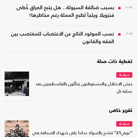
11:42
بسبب ضائقة السيولة.. هل يتبع العراق خُطى
فنزويلا ويلجأ لطبع العملة رغم مخاطرها؟
11:38
نسب المولود الناتج عن الاغتصاب للمغتصب بين
الفقه والقانون
تغطية ذات صلة
سياسة
جيش الاحتلال والمستوطنون ينكّلون بالفلسطينيين بعد
عملية تل
تقرير خاص
سياسة
"عربي21" تتشح بالسواد حدادا على شهداء الصحافة في