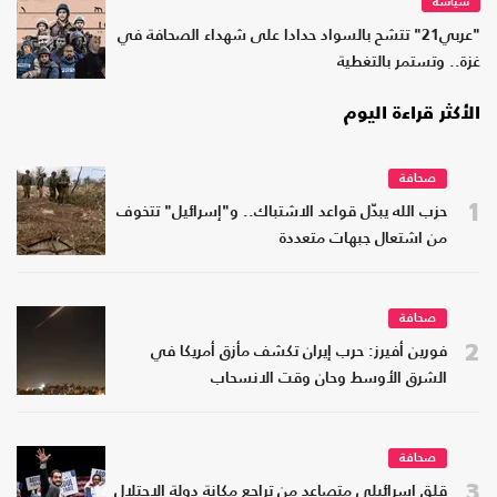
سياسة
"عربي21" تتشح بالسواد حدادا على شهداء الصحافة في
غزة.. وتستمر بالتغطية
الأكثر قراءة اليوم
صحافة
1
حزب الله يبدّل قواعد الاشتباك.. و"إسرائيل" تتخوف
من اشتعال جبهات متعددة
صحافة
2
فورين أفيرز: حرب إيران تكشف مأزق أمريكا في
الشرق الأوسط وحان وقت الانسحاب
صحافة
3
قلق إسرائيلي متصاعد من تراجع مكانة دولة الاحتلال