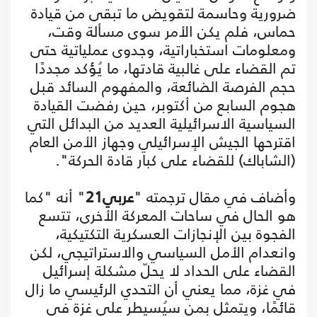
ضرورية وحاسمة لتقويض ما تبقى من قيادة
حماس، فلم يكن الأمر سوى مسألة وقت،
ومعلومات استخباراتية، وجدوى عملياتية حتى
تم القضاء على غالبية قادتها، ما يُؤكد مجددًا
حجم الفرصة الضائعة، والمفهوم السائد قبل
هجوم السابع من أكتوبر، حين رفضت القيادة
السياسية الاسرائيلية العديد من البدائل التي
اقترحها الجيش الإسرائيلي وجهاز الأمن العام
(الشاباك) للقضاء على كبار قادة الحركة".
وأضاف في مقال ترجمته "
عربي21
" أنه "كما
هو الحال في ساحات المعركة الأخرى، تتسع
الفجوة بين الإنجازات العسكرية التكتيكية،
وانعدام الأمل السياسي والاستراتيجي، لكن
القضاء على الحداد لا يحلّ مشكلة إسرائيل
في غزة، مما يعني أن التحدي الرئيسي ما زال
قائمًا، ويتمثل بمن سيُسيطر على غزة في