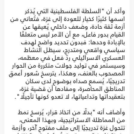
وأكد أن "السلطة الفلسطينية التي يُذكر
اسمها كثيرًا كخيار للعودة إلى غزة، فتُعاني من
أزمة ثقة حادة، وضعف داخلي يُعيقها عن
القيام بدور فاعل، مع أن الأمر ليس متعلقًا
بالإبادة وحدها: فبدون تحديد واضح لهدف
سياسي واقعي ومتدرج، سيظل النشاط
العسكري الاسرائيلي ردّ فعل في معظمه،
وسيستمر في توليد جولات متكررة من الحوار
المصحوب بالعنف، وهكذا، يترسخ شعور أعمق
تدريجيًا، يُسمع صداه بوضوح لدى سكان
المناطق المحاصرة، ومفادها أن قضية غزة،
بتعقيداتها وتداعياتها، لا تعدو كونها تأجيلًا".
وأضاف أنه "بدلًا من اتخاذ قرار، يُرسخ نمط
من المماطلة الاستراتيجية، وبهذا المعنى،
تتحول غزة تدريجيًا إلى ملف مفتوح آخر، وأزمة