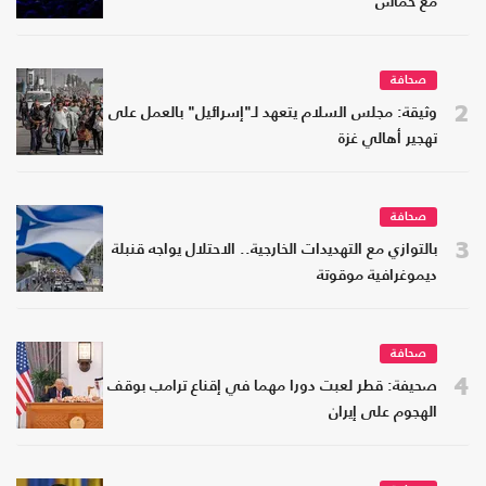
مع حماس
صحافة
2
وثيقة: مجلس السلام يتعهد لـ"إسرائيل" بالعمل على
تهجير أهالي غزة
صحافة
3
بالتوازي مع التهديدات الخارجية.. الاحتلال يواجه قنبلة
ديموغرافية موقوتة
صحافة
4
صحيفة: قطر لعبت دورا مهما في إقناع ترامب بوقف
الهجوم على إيران