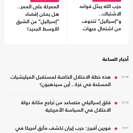
حزب الله يبدّل قواعد
المعركة على الممر..
الاشتباك..
هل يمكن إقصاء
و"إسرائيل" تتخوف
"إسرائيل" عن الشرق
من اشتعال جبهات
الأوسط الجديد؟
متعددة
أخبار الساعة
01:45
هذه خطة الاحتلال الخاصة لمستقبل الميليشيات
المسلحة في غزة.. أين سيذهبون؟
20:26
قلق إسرائيلي متصاعد من تراجع مكانة دولة
الاحتلال في السياسة الأمريكية
19:57
فورين أفيرز: حرب إيران تكشف مأزق أمريكا في