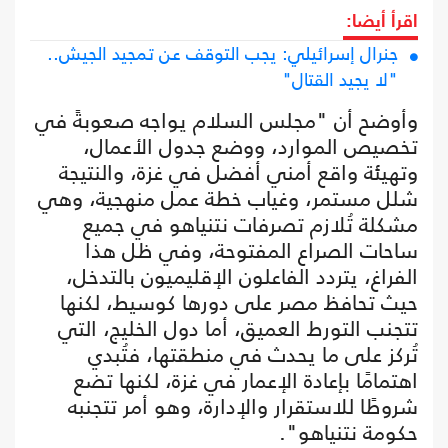
اقرأ أيضا:
جنرال إسرائيلي: يجب التوقف عن تمجيد الجيش..
"لا يجيد القتال"
وأوضح أن "مجلس السلام يواجه صعوبةً في
تخصيص الموارد، ووضع جدول الأعمال،
وتهيئة واقع أمني أفضل في غزة، والنتيجة
شلل مستمر، وغياب خطة عمل منهجية، وهي
مشكلة تُلازم تصرفات نتنياهو في جميع
ساحات الصراع المفتوحة، وفي ظل هذا
الفراغ، يتردد الفاعلون الإقليميون بالتدخل،
حيث تحافظ مصر على دورها كوسيط، لكنها
تتجنب التورط العميق، أما دول الخليج، التي
تُركز على ما يحدث في منطقتها، فتُبدي
اهتمامًا بإعادة الإعمار في غزة، لكنها تضع
شروطًا للاستقرار والإدارة، وهو أمر تتجنبه
حكومة نتنياهو".