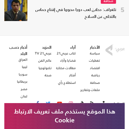
صحافة
5
تلغراف: دحلان لعب دورا محوريا في إقناع حماس
بالتخلي عن السلاح
الأخبار
آراء
المزيد
أخبار حسب
سياسة
كتاب عربي21
عربي21 TV
البلد
العراق
تغطيات
قضايا وآراء
عالم الفن
ليبيا
اقتصاد
مقالات مختارة
تكنولوجيا
سوريا
رياضة
أفكار
صحة
بريطانيا
صحافة
استطلاع رأي
مصر
ملفات وتقارير
لبنان
تابعنا على
هذا الموقع يستخدم ملف تعريف الارتباط
Cookie
من نحن