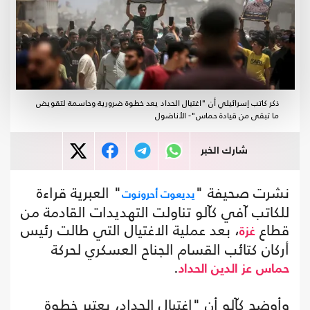
ذكر كاتب إسرائيلي أن "اغتيال الحداد يعد خطوة ضرورية وحاسمة لتقويض
ما تبقى من قيادة حماس"- الأناضول
شارك الخبر
نشرت صحيفة "
" العبرية قراءة
يديعوت أحرونوت
للكاتب آفي كآلو تناولت التهديدات القادمة من
قطاع
، بعد عملية الاغتيال التي طالت رئيس
غزة
أركان كتائب القسام الجناح العسكري لحركة
.
حماس
عز الدين الحداد
وأوضح كآلو أن "اغتيال الحداد، يعتبر خطوة