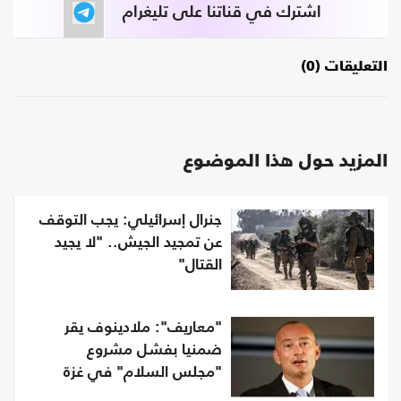
اشترك في قناتنا على تليغرام
التعليقات (0)
المزيد حول هذا الموضوع
جنرال إسرائيلي: يجب التوقف
عن تمجيد الجيش.. "لا يجيد
القتال"
"معاريف": ملادينوف يقر
ضمنيا بفشل مشروع
"مجلس السلام" في غزة