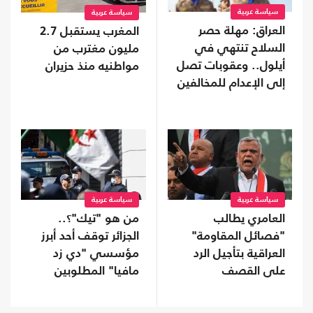
سياسة عربية
سياسة عربية
العراق: مهلة حصر
المغرب يستقبل 2.7
السلاح تنتهي في
مليون مغترب من
أيلول.. وعقوبات تصل
مواطنيه منذ حزيران
إلى الإعدام للمخالفين
سياسة عربية
سياسة عربية
العامري يطالب
من هو "تيك"؟..
"فصائل المقاومة"
الجزائر توقف أحد أبرز
العراقية بتأجيل الرد
مؤسسي "دي زد
على القصف
مافيا" المطلوبين
السعودي
لفرنسا