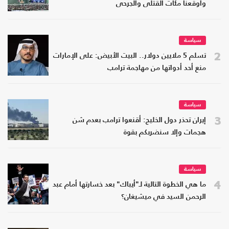
وأوقعنا مئات القتلى والجرحى
سياسة
2
تسلم 5 ملايين دولار.. البيت الأبيض: على الإمارات
منع أحد أدواتها من مهاجمة ترامب
سياسة
3
إيران تحذر دول الخليج: أقنعوا ترامب بعدم شن
هجمات وإلا سنضربكم بقوة
سياسة
4
ما هي الخطوة التالية لـ"أيباك" بعد خسارتها أمام عبد
الرحمن السيد في ميشيغان؟