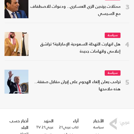
3
ممثلات يرتدين الزي العسكري.. ودعوات للاصطفاف
مع السيسي
سياسة
4
هل انهارت التهدئة السعودية الإماراتية؟ تراشق
إعلامي واتهامات جديدة
سياسة
5
ترامب يعلن إلغاء الهجوم على إيران مقابل صفقة..
هذه ملامحها
الأخبار
آراء
المزيد
أخبار حسب
سياسة
كتاب عربي21
عربي21 TV
البلد
العراق