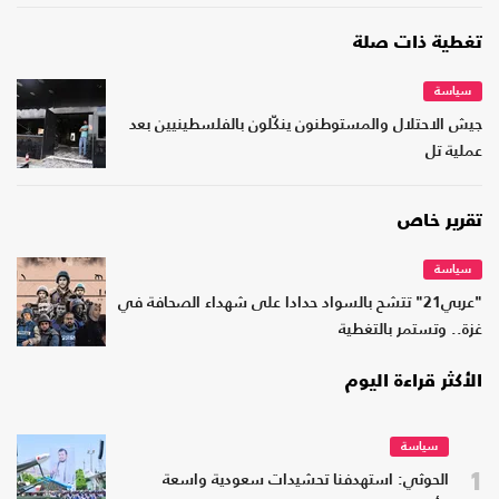
تغطية ذات صلة
سياسة
جيش الاحتلال والمستوطنون ينكّلون بالفلسطينيين بعد
عملية تل
تقرير خاص
سياسة
"عربي21" تتشح بالسواد حدادا على شهداء الصحافة في
غزة.. وتستمر بالتغطية
الأكثر قراءة اليوم
سياسة
1
الحوثي: استهدفنا تحشيدات سعودية واسعة