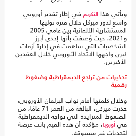
ويأتي هذا
في إطار تقدير أوروبي
التكريم
واسع لدور ميركل خلال فترة توليها
المستشارية الألمانية بين عامي 2005
و2021، حيث وُصفت بأنها إحدى أبرز
الشخصيات التي ساهمت في إدارة أزمات
كبرى واجهها الاتحاد الأوروبي خلال العقدين
الأخيرين.
تحذيرات من تراجع الديمقراطية وضغوط
رقمية
وخلال كلمتها أمام نواب البرلمان الأوروبي،
حذرت ميركل، البالغة من العمر 71 عامًا، من
الضغوط المتزايدة التي تواجه الديمقراطية
في
، مؤكدة أن هذه القيم باتت عرضة
أوروبا
لتحديات غير مسبوقة.