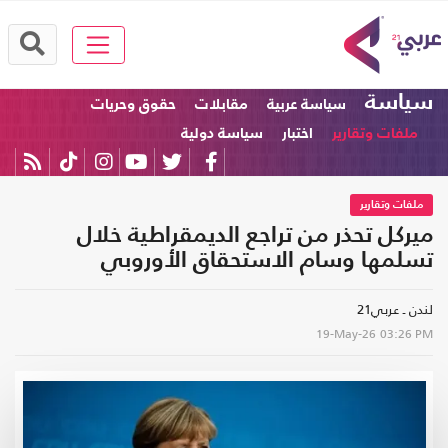
سياسة
سياسة عربية
مقابلات
حقوق وحريات
ملفات وتقارير
اختبار
سياسة دولية
ملفات وتقارير
ميركل تحذر من تراجع الديمقراطية خلال
تسلمها وسام الاستحقاق الأوروبي
لندن ـ عربي21
19-May-26
03:26 PM