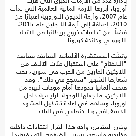
بإدارة عدد من الأزمات الكبرى التي هزت
أوروبا، أبرزها الأزمة المالية العالمية التي بدأت
عام 2007، وأزمة الديون الأوروبية اعتبارًا من
2010، إضافة إلى أزمة اللاجئين عام 2015،
فضلًا عن تداعيات خروج بريطانيا من الاتحاد
الأوروبي وجائحة كورونا.
وتبنّت المستشارة الألمانية السابقة سياسة
"الانفتاح" على استقبال مئات الآلاف من
اللاجئين الفارين من الحرب في سوريا، تحت
شعارها الشهير "سننجح في ذلك". وقد
فتحت ألمانيا حدودها أمام موجات كبيرة من
اللاجئين، ما جعلها الوجهة الرئيسية داخل
أوروبا، وساهم في إعادة تشكيل المشهد
الديمغرافي والاجتماعي في البلاد.
وفي المقابل، واجه هذا القرار انتقادات داخلية
وخارجية واسعة، بسبب الضغوط التي فرضها