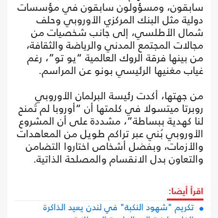
سابقون، ومسؤولون سابقون في مؤسسات
دولية مثل البنك المركزي الأوروبي وحلف
شمال الأطلسي، إلى جانب شخصيات من
مجالات المجتمع المدني والرياضة والثقافة،
من بينها فرقة الروك العالمية “يو تو”، رغم
غياب مغنيها الرئيسي بونو عن المراسم.
من جهتها، أكدت رئيسة البرلمان الأوروبي
روبرتا ميتسولا في كلمتها أن “أوروبا لم تُمنح
لنا كهدية ببساطة”، مشددة على أن المشروع
الأوروبي بُني عبر تراكم طويل من المعاهدات
والأزمات، وبفضل أشخاص اختاروا التضامن
والتعاون بدل الانقسام والمصلحة الذاتية.
اقرأ أيضا:
تكريم "شهود النكبة" في لندن يعيد الذاكرة