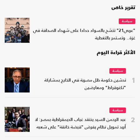
تقرير خاص
سياسة
"عربي21" تتشح بالسواد حدادا على شهداء الصحافة في
غزة.. وتستمر بالتغطية
الأكثر قراءة اليوم
سياسة
1
تدشين حكومة ظل مصرية في الخارج بمشاركة
"تكنوقراط" ومعارضين
سياسة
2
عبد الرحمن السيد ينتقد غياب الديمقراطية بمصر: لا
أريد تمويل نظام يفرض "قبضة خانقة" على شعبه