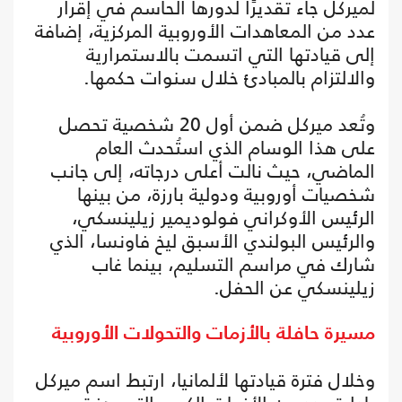
لميركل جاء تقديرًا لدورها الحاسم في إقرار
عدد من المعاهدات الأوروبية المركزية، إضافة
إلى قيادتها التي اتسمت بالاستمرارية
والالتزام بالمبادئ خلال سنوات حكمها.
وتُعد ميركل ضمن أول 20 شخصية تحصل
على هذا الوسام الذي استُحدث العام
الماضي، حيث نالت أعلى درجاته، إلى جانب
شخصيات أوروبية ودولية بارزة، من بينها
الرئيس الأوكراني فولوديمير زيلينسكي،
والرئيس البولندي الأسبق ليخ فاونسا، الذي
شارك في مراسم التسليم، بينما غاب
زيلينسكي عن الحفل.
مسيرة حافلة بالأزمات والتحولات الأوروبية
وخلال فترة قيادتها لألمانيا، ارتبط اسم ميركل