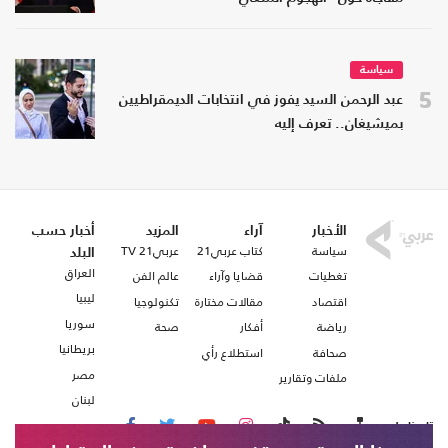
سياسة
5
عبد الرحمن السيد يفوز في انتخابات الديمقراطيين
بميشيغان.. تعرف إليه
الأخبار
آراء
المزيد
أخبار حسب
سياسة
كتاب عربي21
عربي21 TV
البلد
العراق
تغطيات
قضايا وآراء
عالم الفن
ليبيا
اقتصاد
مقالات مختارة
تكنولوجيا
سوريا
رياضة
أفكار
صحة
بريطانيا
صحافة
استطلاع رأي
مصر
ملفات وتقارير
لبنان
تابعنا على