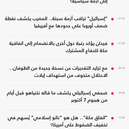
إلى أزمة سياسية؟
21:22
"إسرائيل" تراقب أزمة سبتة.. المغرب يكشف نقطة
ضعف أوروبا على حدودها مع أفريقيا
21:20
فيدان يؤكد رغبة دول أخرى بالانضمام إلى اتفاقية
مكة للدفاع المشترك
20:19
مع تزايد التقديرات عن نسخة جديدة من الطوفان..
الاحتلال متخوف من استهداف إيلات
19:58
صحفي إسرائيلي يكشف ما قاله نتنياهو قبل أيام
من هجوم 7 أكتوبر
17:26
"اتفاق مكة".. هل هو "ناتو إسلامي" يُسهم في
تخفيف الضغوط على أمريكا؟