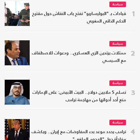
سياسة
1
قيادات بـ "البوليساريو" تفتح باب النقاش حول مقترح
الحكم الذاتي المغربي
سياسة
2
ممثلات يرتدين الزي العسكري.. ودعوات للاصطفاف
مع السيسي
سياسة
3
تسلم 5 ملايين دولار.. البيت الأبيض: على الإمارات
منع أحد أدواتها من مهاجمة ترامب
سياسة
4
ترامب يحدد موعد بدء المفاوضات مع إيران.. ويكشف
مفاجأة حول "الهجوم الملغي"