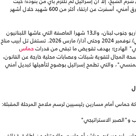
شرم الشيخ، إلا أن إسرائيل لم تلتزم بأي من بنوده؛ حيث
تجاوزت الاعتداءات الإسرائيلية حاجز 5 آلاف خرق أمني، أسفرت عن ارتقاء أكثر من 600 شهيد خلال أشهر
هذا المشهد يعيد إلى الأذهان بحذافيره سيناريو جنوب لبنان، والـ13 شهرا العاصفة التي عاشها اللبنانيون
تحت وطأة وقف إطلاق النار من تشرين الثاني/ نوفمبر 2024 وحتى آذار/ مارس 2026. تستغل تل أبيب مناخ
شبي" الهادئ؛ بهدف تقويض ما تبقى من قدرات
حماس
سحة المجال لتقوية شبكات وعصابات محلية خارجة عن القانون،
منسي"، والتي تطمح إسرائيل بوضوح لتأهيلها كبديل أمني
ل
ركة حماس أمام مسارين رئيسيين لرسم ملامح المرحلة المقبلة:
ب و"الصبر الاستراتيجي"
ماس لرد عسكري مباشر أو واسع، والامتناع عن إطلاق قذائف