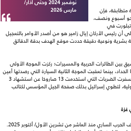
نوفمبر 2024 وحتى آذار/
 متطابقة، فإن
مارس 2026
 نحو أسبوع ونصف،
 تبلورت في
ى أن رئيس الأركان إيال زامير هو من أصدر الأوامر بالتعجيل
ية بشرية ونوعية دقيقة حددت موقع الهدف بدقة الدقائق
يق بين الطائرات الحربية والمسيرات؛ ركزت الموجة الأولى
حداد، بينما تعقبت الموجة الثانية السيارة التي رصدتها أعين
الاحتلال باعتبارها وسيلة هروبه المحتملة. وأسفرت الضربات التي استخدمت 13 صاروخا عن استشهاد 3
خرين في حصيلة أولية، لتطوي إسرائيل بذلك صفحة الجيل المؤسس لكتائب
 غزة
يأتي هذا الاغتيال النوعي في ظل اتفاق وقف الحرب الساري منذ العاشر من تشرين الأول/ أكتوبر 2025.