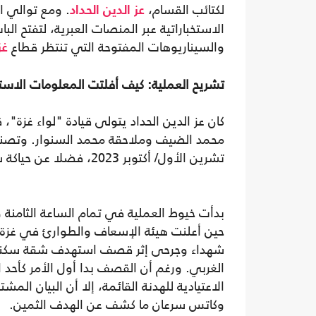
لكتائب القسام،
. ومع توالي ا
عز الدين الحداد
الاستخباراتية عبر المنصات العبرية، لتفتح ال
والسيناريوهات المفتوحة التي تنتظر قطاع
غز
تشريح العملية: كيف أفلتت المعلومات الاستخب
كان عز الدين الحداد يتولى قيادة "لواء غزة"،
محمد الضيف وملاحقة محمد السنوار. وتصنفه 
تشرين الأول/ أكتوبر 2023، فضلا عن حياكة سلسلة من الشائعات والاتهامات الأمنية حوله لتبرير تصفيته.
حين أعلنت هيئة الإسعاف والطوارئ في غز
شهداء وجرحى إثر قصف استهدف شقة سكنية
الغربي. ورغم أن القصف بدا أول الأمر كأحد 
الاعتيادية للهدنة القائمة، إلا أن البيان المشت
وكاتس سرعان ما كشف عن الهدف الثمين.