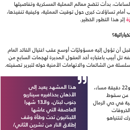
لساعات، بدأت تتضح معالم العملية العسكرية وتفاصيلها
باب أمام تساؤلات كبرى حول توقيت العملية، وكيفية تنفيذها،
إثر هذا التطور الخطير.
ة
اراتية؟
 قبل أن تؤول إليه مسؤوليّات أوسع عقب اغتيال القائد العام
تل أبيب باعتباره أحد العقول المدبرة لهجمات السابع من
بدأت خيوط العملية في تمام الساعة الثامنة و22 دقيقة مساء،
هذا المشهد يعيد إلى
ة عن سقوط
الأذهان بحذافيره سيناريو
 في حي الرمال
جنوب لبنان، والـ13 شهرا
الخروقات
العاصفة التي عاشها
رك لنتنياهو
اللبنانيون تحت وطأة وقف
إطلاق النار من تشرين الثاني/