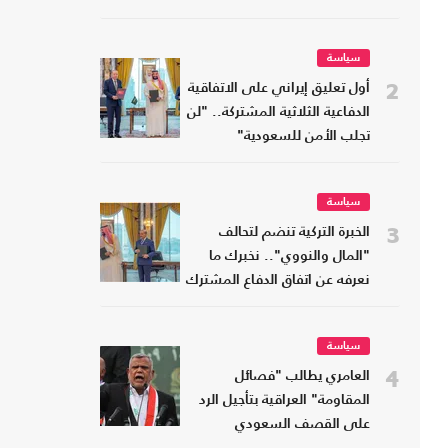
سياسة
2
أول تعليق إيراني على الاتفاقية
الدفاعية الثلاثية المشتركة.. "لن
تجلب الأمن للسعودية"
سياسة
3
الخبرة التركية تنضم لتحالف
"المال والنووي".. نخبرك ما
نعرفه عن اتفاق الدفاع المشترك
سياسة
4
العامري يطالب "فصائل
المقاومة" العراقية بتأجيل الرد
على القصف السعودي