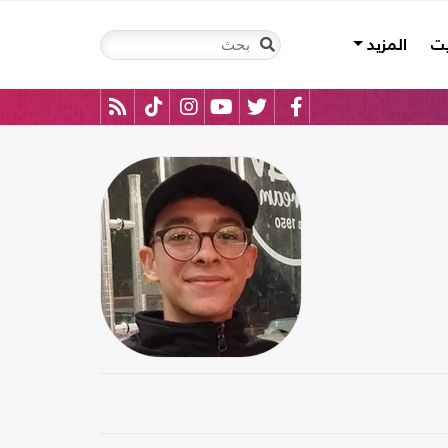
يت
المزيد