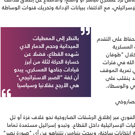
رائيلي، مع الاكتفاء ببيانات الإدانة وتحريك قنوات الوساطة
لحفاظ على التقدم
بالنظر إلى المعطيات
 العسكرية
الميدانية وحجم الدمار الذي
 خلال "طوفان
شهده القطاع، فضلا عن
لله في فترات
خسارة الحركة لثلة من أبرز
ي تعرية الموقف
قيادات جناحها العسكري، يبدو
يد ينقلب على
أن كفة "الصبر الاستراتيجي"
مي والوسطاء.
هي الأرجح عقلانيا وسياسيا
الصاروخي
الفوري عبر إطلاق الرشقات الصاروخية نحو غلاف غزة أو تل
ليات الإسرائيلية داخل القطاع. وتبدو إسرائيل مستعدة تماما
الة انتخابات ساخنة، ويبحث بنيامين نتنياهو عن أي "صورة نصر"