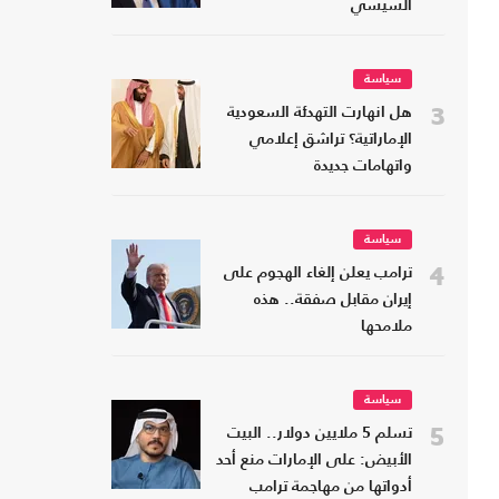
السيسي
سياسة
3
هل انهارت التهدئة السعودية
الإماراتية؟ تراشق إعلامي
واتهامات جديدة
سياسة
4
ترامب يعلن إلغاء الهجوم على
إيران مقابل صفقة.. هذه
ملامحها
سياسة
5
تسلم 5 ملايين دولار.. البيت
الأبيض: على الإمارات منع أحد
أدواتها من مهاجمة ترامب