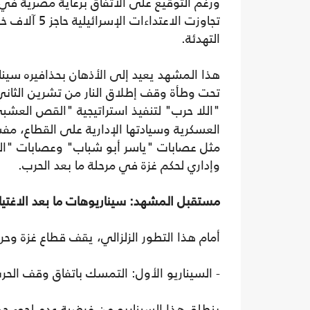
ورغم التوقيع على الاتفاق برعاية مصرية في 
التهدئة.
"اللا حرب" لتنفيذ استراتيجية "القص الع
العسكرية وسيادتها الإدارية على القطاع، مف
مثل عصابات "ياسر أبو شباب" وعصابات "ال
وإداري لحكم غزة في مرحلة ما بعد الحرب.
مستقبل المشهد: سيناريوهات ما بعد الاغتيا
أمام هذا التطور الزلزالي، يقف قطاع غزة وح
- السيناريو الأول: التمسك باتفاق وقف الحر
ينطلق هذا السيناريو من فرضية عدم لجوء ح