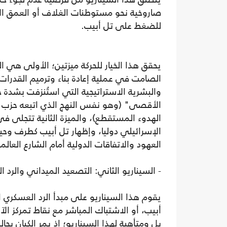
صاروخية نحو مستوطنات الغلاف أو العمق الإس
للضغط على تل أبيب.
يحقق هذا الخيار للحركة ميزتين؛ الأولى هي ا
الصامت في عملية إعادة بناء وترميم القدرات
والبشرية الاستراتيجية التي استُنزفت بشدة
الأقصى" (وهو نفس النهج الذي اتبعه حزب ا
الهدوء المستقطع)، والميزة الثانية تتجلى ف
الإسرائيلي دوليا، وإظهار تل أبيب كطرف وح
العهود والاتفاقات الدولية أمام الشارع العال
- السيناريو الثاني: التصعيد الميداني والرد 
يقوم هذا السيناريو على مبدأ الرد العسكري 
أبيب، أو الاشتباك المباشر مع نقاط تمركز الآ
بل ومتأهبة لهذا السيناريو؛ إذ يمر الكيان بح