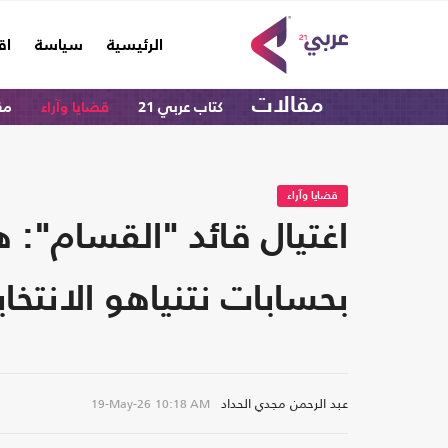
(current)
الرئيسية
سياسة
اق
مقالات
كتاب عربي 21
قضايا وآراء
مق
قضايا وآراء
اغتيال قائد "القسام": 
بحسابات نتنياهو الانتخاب
عبد الرحمن مجدي الحداد
19-May-26
10:18 AM