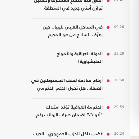
01:47
اتفاق مكة للدفاع المشترك وتشكيل
توازن أمني جديد في المنطقة
00:26
في الساحل الغربي بليبيا.. حين
يعرّف السلاح من هو المجرم
23:29
الدولة العراقية والأمواج
المليشياوية!
20:58
أرقام صادمة لعنف المستوطنين في
الضفة.. هل تحول الدعم الحكومي
إلى غطاء رسمي؟
20:54
الحكومة العراقية تؤكد امتلاك
"أدوات" لضمان صرف الرواتب رغم
الضغوط المالية
20:24
غضب داخل الحزب الجمهوري.. الحرب