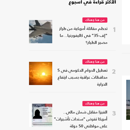
الأكثر قراءة في أسبوع
من هنا وهناك
1
تحطم مقاتلة أمريكية من طراز
"إف-35" في كاليفورنيا.. ما
مصير الطيار؟
من هنا وهناك
2
تعطيل الدوام الحكومي في 5
محافظات عراقية بسبب ارتفاع
الحرارة
من هنا وهناك
3
الفيزا مقابل ضمان مالي..
أمريكا تفرض "سندات تأشيرات"
على مواطني 50 دولة