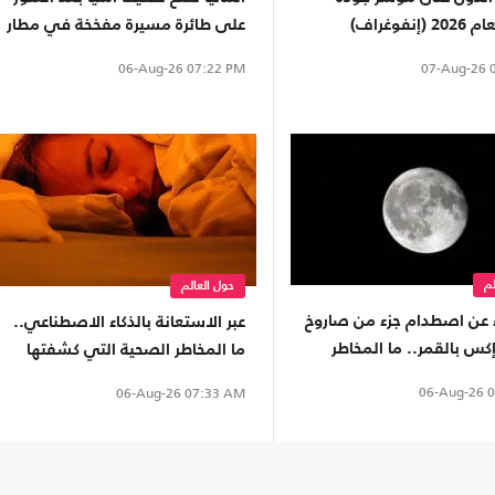
إنفوغراف)
على طائرة مسيرة مفخخة في مطار
07-Aug-26
0
06-Aug-26
07:22 PM
لم
حول العالم
ء عن اصطدام جزء من صاروخ
عبر الاستعانة بالذكاء الاصطناعي..
س بالقمر.. ما المخاطر
ما المخاطر الصحية التي كشفتها
رض؟
دراسات النوم؟
06-Aug-26
0
06-Aug-26
07:33 AM