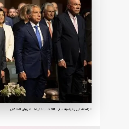
الجامعة غير ربحية وتتسع لـ 40 طالبا مقيما- الديوان الملكي