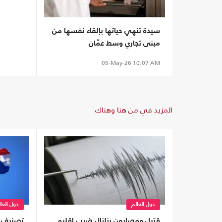
سيدة تنهي حياتها بإلقاء نفسها من
مبنى تجاري وسط عمّان
05-May-26
10:07 AM
المزيد في من هنا وهناك
حول العالم
حول العا
قتيل ومصابون بزلزال ضرب إقليم
تصنيف ا