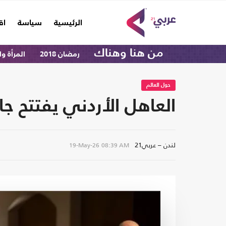
(current)
الرئيسية
سياسة
اق
من هنا وهناك
رمضان 2018
المرأة و
حول العالم
العاهل الأردني يفتتح ج
لندن – عربي21
19-May-26
08:39 AM