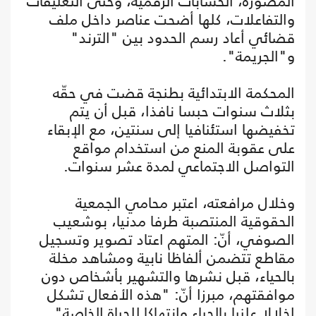
المصورة، الحسابات الرقمية، وحتّى التعليقات
والتفاعلات، كلها أضحت عناصر داخل ملف
قضائي أعاد رسم الحدود بين "الترند"
و"الجريمة".
المحكمة الابتدائية بطنجة قضت في حقّه
بثلاث سنوات حبسا نافذا، قبل أن يتم
تخفيضها استئنافيا إلى سنتين، مع الإبقاء
على عقوبة المنع من استخدام مواقع
التواصل الاجتماعي لمدة عشر سنوات.
وخلال مرافعته، اعتبر محامي الجمعية
الحقوقية المنتصبة طرفا مدنيا، بوشعيب
الصوفي، أنّ: المتهم اعتاد تصوير وتسجيل
مقاطع تتضمن ألفاظا نابية ومشاهد مخلة
بالحياء، قبل نشرها والتشهير بأشخاص دون
موافقتهم، مبرزا أنّ: "هذه الأفعال تشكل
إخلالا علنيا بالحياء وانتهاكا للحياة الخاصة".