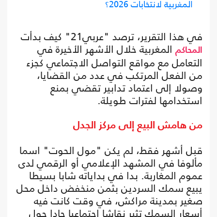
المغربية لانتخابات 2026؟
في هذا التقرير، ترصد "عربي21" كيف بدأت
المغربية خلال الأشهر الأخيرة في
المحاكم
التعامل مع مواقع التواصل الاجتماعي كجزء
من الفعل المرتكب في عدد من القضايا،
وصولا إلى اعتماد تدابير تقضي بمنع
استخدامها لفترات طويلة.
من هامش البيع إلى مركز الجدل
قبل أشهر فقط، لم يكن "مول الحوت" اسما
مألوفا في المشهد الإعلامي أو الرقمي لدى
عموم المغاربة. بدا في بداياته شابا بسيطا
يبيع سمك السردين بثمن منخفض داخل محل
صغير بمدينة مراكش، في وقت كانت فيه
أسعار السمك تثير نقاشا اجتماعيا حادا حول