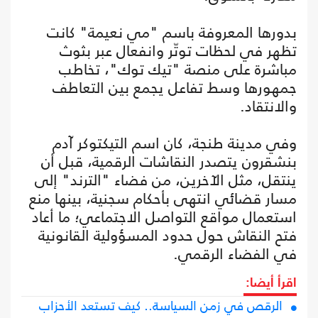
بدورها المعروفة باسم "مي نعيمة" كانت
تظهر في لحظات توتّر وانفعال عبر بثوث
مباشرة على منصة "تيك توك"، تخاطب
جمهورها وسط تفاعل يجمع بين التعاطف
والانتقاد.
وفي مدينة طنجة، كان اسم التيكتوكر آدم
بنشقرون يتصدر النقاشات الرقمية، قبل أن
ينتقل، مثل الآخرين، من فضاء "الترند" إلى
مسار قضائي انتهى بأحكام سجنية، بينها منع
استعمال مواقع التواصل الاجتماعي؛ ما أعاد
فتح النقاش حول حدود المسؤولية القانونية
في الفضاء الرقمي.
اقرأ أيضا:
الرقص في زمن السياسة.. كيف تستعد الأحزاب