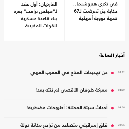
في ذكرى هيروشيما..
الغارديان: أول عقد
حكاية جزر تعرضت لـ67
لـ"مجلس ترامب" بغزة
ضربة نووية أمريكية
بناء قاعدة عسكرية
للقوات المغربية
أخبار الساعة
05:22
عن تهديدات المناخ في المغرب العربي
04:59
معركة طوفان الأقصى لم تنته بعد!
04:56
أحداث سبتة المحتلة: أطروحات مضطربة!
20:26
قلق إسرائيلي متصاعد من تراجع مكانة دولة