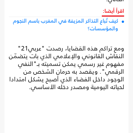
اقرأ أيضا:
كيف تُباع التذاكر المزيفة في المغرب باسم النجوم
والمؤسسات؟
ومع تراكم هذه القضايا، رصدت "عربي21"
النقاش القانوني والإعلامي الذي بات يتضمّن
مفهوم غير رسمي يمكن تسميته بـ"النفي
الرقمي". ويقصد به حرمان الشخص من
الوجود داخل الفضاء الذي أصبح يشكل امتدادا
لحياته اليومية ومصدر دخله الأساسي.