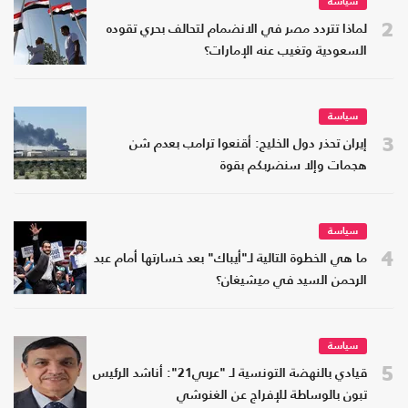
سياسة
2
لماذا تتردد مصر في الانضمام لتحالف بحري تقوده
السعودية وتغيب عنه الإمارات؟
سياسة
3
إيران تحذر دول الخليج: أقنعوا ترامب بعدم شن
هجمات وإلا سنضربكم بقوة
سياسة
4
ما هي الخطوة التالية لـ"أيباك" بعد خسارتها أمام عبد
الرحمن السيد في ميشيغان؟
سياسة
5
قيادي بالنهضة التونسية لـ "عربي21": أناشد الرئيس
تبون بالوساطة للإفراج عن الغنوشي