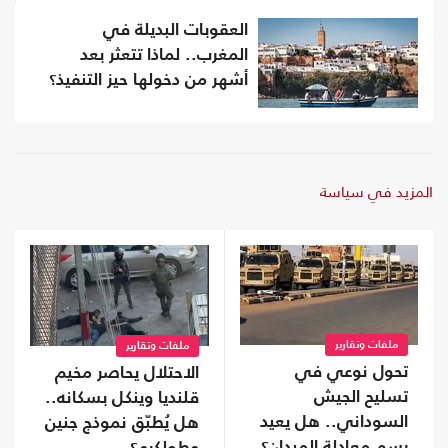
العقوبات البديلة في
المغرب.. لماذا تتعثر بعد
أشهر من دخولها حيز التنفيذ؟
المزيد في سياسة
ملفات وتقارير
ملفات وتقارير
تحول نوعي في
الاحتلال يحاصر مخيم
تسليح الجيش
قلنديا وينكل بسكانه..
السوداني.. هل يعيد
هل يُطبّق نموذج جنين
رسم معادلة الميدان؟