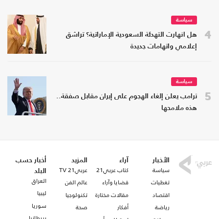
سياسة
4
هل انهارت التهدئة السعودية الإماراتية؟ تراشق
إعلامي واتهامات جديدة
سياسة
5
ترامب يعلن إلغاء الهجوم على إيران مقابل صفقة..
هذه ملامحها
الأخبار
آراء
المزيد
أخبار حسب
سياسة
كتاب عربي21
عربي21 TV
البلد
العراق
تغطيات
قضايا وآراء
عالم الفن
ليبيا
اقتصاد
مقالات مختارة
تكنولوجيا
سوريا
رياضة
أفكار
صحة
بريطانيا