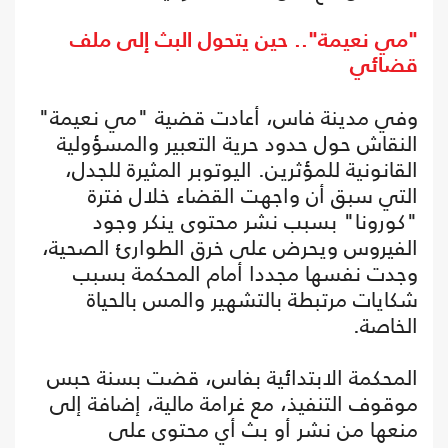
"مي نعيمة".. حين يتحول البث إلى ملف
قضائي
وفي مدينة فاس، أعادت قضية "مي نعيمة"
النقاش حول حدود حرية التعبير والمسؤولية
القانونية للمؤثرين. اليوتوبر المثيرة للجدل،
التي سبق أن واجهت القضاء خلال فترة
"كورونا" بسبب نشر محتوى ينكر وجود
الفيروس ويحرض على خرق الطوارئ الصحية،
وجدت نفسها مجددا أمام المحكمة بسبب
شكايات مرتبطة بالتشهير والمس بالحياة
الخاصة.
المحكمة الابتدائية بفاس، قضت بسنة حبس
موقوف التنفيذ، مع غرامة مالية، إضافة إلى
منعها من نشر أو بث أي محتوى على