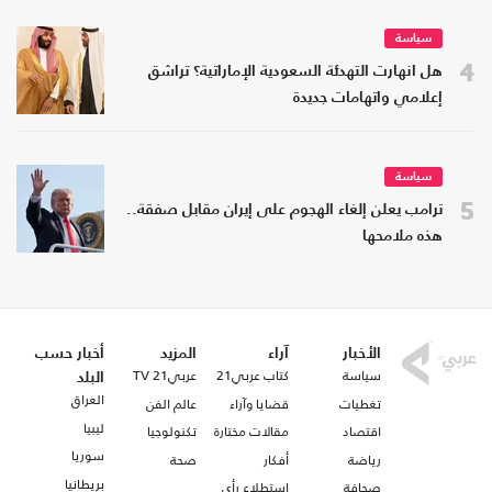
سياسة
4
هل انهارت التهدئة السعودية الإماراتية؟ تراشق
إعلامي واتهامات جديدة
سياسة
5
ترامب يعلن إلغاء الهجوم على إيران مقابل صفقة..
هذه ملامحها
الأخبار
آراء
المزيد
أخبار حسب
سياسة
كتاب عربي21
عربي21 TV
البلد
العراق
تغطيات
قضايا وآراء
عالم الفن
ليبيا
اقتصاد
مقالات مختارة
تكنولوجيا
سوريا
رياضة
أفكار
صحة
بريطانيا
صحافة
استطلاع رأي