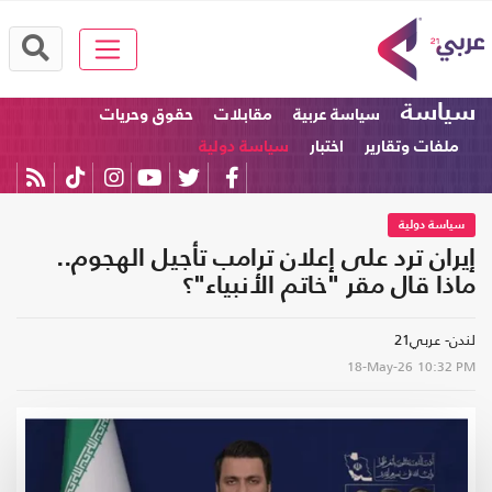
سياسة
سياسة عربية
مقابلات
حقوق وحريات
ملفات وتقارير
اختبار
سياسة دولية
سياسة دولية
إيران ترد على إعلان ترامب تأجيل الهجوم..
ماذا قال مقر "خاتم الأنبياء"؟
لندن- عربي21
18-May-26
10:32 PM