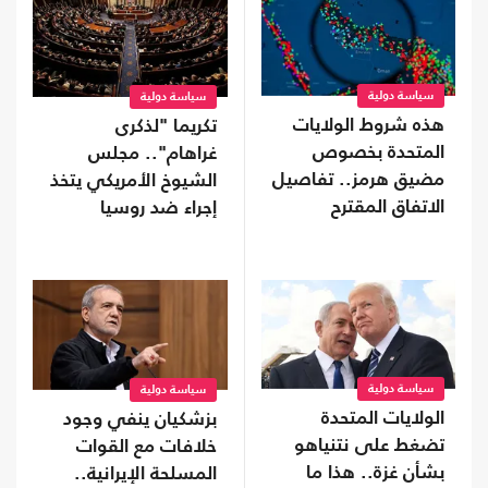
سياسة دولية
سياسة دولية
هذه شروط الولايات
تكريما "لذكرى
المتحدة بخصوص
غراهام".. مجلس
مضيق هرمز.. تفاصيل
الشيوخ الأمريكي يتخذ
الاتفاق المقترح
إجراء ضد روسيا
سياسة دولية
سياسة دولية
الولايات المتحدة
بزشكيان ينفي وجود
تضغط على نتنياهو
خلافات مع القوات
بشأن غزة.. هذا ما
المسلحة الإيرانية..