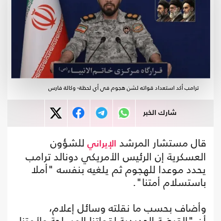
ترامب أكد استعداد قواته لشن هجوم في أي لحظة- وكالة فارس
شارك الخبر
قال مستشار المرشد
للشؤون
الإيراني
العسكرية إن الرئيس الأمريكي دونالد ترامب
يحدد موعدا للهجوم ثم يلغيه بنفسه "أملا
باستسلام أمتنا".
وأضاف بحسب ما نقلته وسائل إعلام،
أن "القبضة الحديدية لقواتنا المسلحة ولأمتنا