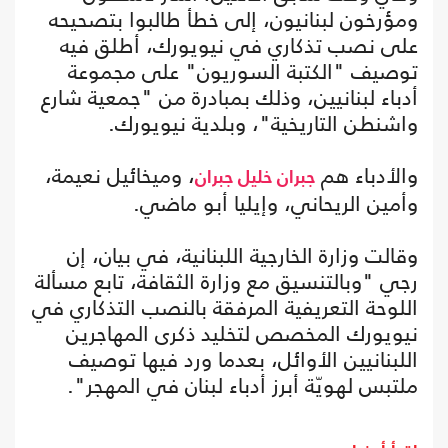
ومؤرخون لبنانيون، إلى خطأ طالبوا بتصحيحه
على نصب تذكاري في نيويورك، أطلق فيه
توصيف "الكتبة السوريون" على مجموعة
أدباء لبنانيين، وذلك بمبادرة من "جمعية شارع
واشنطن التاريخية"، وبلدية نيويورك.
والأدباء هم
، وميخائيل نعيمة،
جبران خليل جبران
وأمين الريحاني، وإيليا أبو ماضي.
وقالت وزارة الخارجية اللبنانية، في بيان، إن
رجي "وبالتنسيق مع وزارة الثقافة، تابع مسألة
اللوحة التعريفية المرفقة بالنصب التذكاري في
نيويورك المخصص لتخليد ذكرى المهاجرين
اللبنانيين الأوائل، بعدما ورد فيها توصيف
ملتبس لهويّة أبرز أدباء لبنان في المهجر".