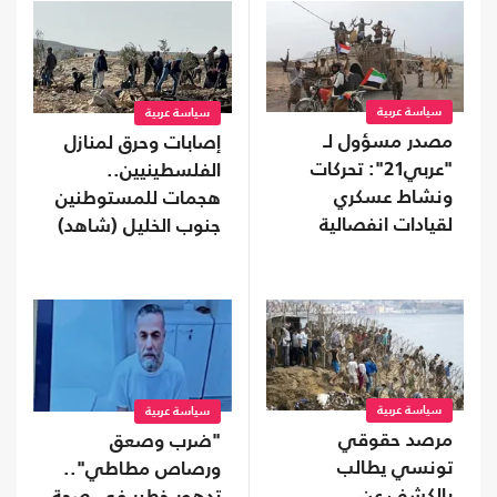
سياسة عربية
سياسة عربية
مصدر مسؤول لـ
إصابات وحرق لمنازل
"عربي21": تحركات
الفلسطينيين..
ونشاط عسكري
هجمات للمستوطنين
لقيادات انفصالية
جنوب الخليل (شاهد)
موالية للإمارات في
محافظة نفطية
سياسة عربية
سياسة عربية
مرصد حقوقي
"ضرب وصعق
تونسي يطالب
ورصاص مطاطي"..
بالكشف عن