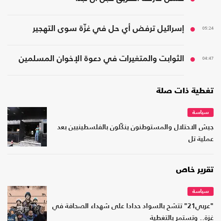
05:24
إسرائيل ترفض أي حل في غزّة سوى التهجير
04:47
الثوابت والمتغيرات في دعوة الإخوان المسلمين
تغطية ذات صلة
سياسة
جيش الاحتلال والمستوطنون ينكّلون بالفلسطينيين بعد
عملية تل
تقرير خاص
سياسة
"عربي21" تتشح بالسواد حدادا على شهداء الصحافة في
غزة.. وتستمر بالتغطية