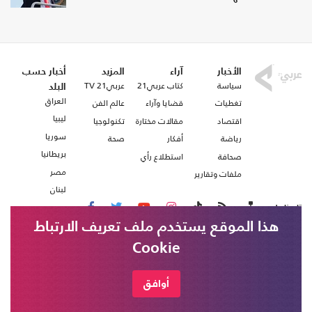
الأخبار
آراء
المزيد
أخبار حسب
سياسة
كتاب عربي21
عربي21 TV
البلد
العراق
تغطيات
قضايا وآراء
عالم الفن
ليبيا
اقتصاد
مقالات مختارة
تكنولوجيا
سوريا
رياضة
أفكار
صحة
بريطانيا
صحافة
استطلاع رأي
مصر
ملفات وتقارير
لبنان
تابعنا على
هذا الموقع يستخدم ملف تعريف الارتباط
Cookie
من نحن
اتصل بنا
شروط الاستخدام
أوافق
عربي21 ، جميع الحقوق محفوظة @ 2020