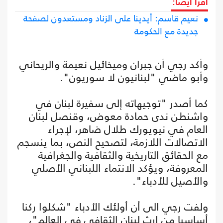
اقرأ أيضا:
نعيم قاسم: أيدينا على الزناد ومستعدون لصفحة
جديدة مع الحكومة
وأكد رجي أن جبران وميخائيل نعيمة والريحاني
وأبو ماضي "لبنانيون لا سوريون".
كما أصدر "توجيهاته إلى سفيرة لبنان في
واشنطن ندى حمادة معوض، وقنصل لبنان
العام في نيويورك طلال ضاهر، لإجراء
الاتصالات اللازمة، لتصحيح النص، بما ينسجم
مع الحقائق التاريخية والثقافية والجغرافية
المعروفة، ويؤكد الانتماء اللبناني الأصلي
والأصيل للأدباء".
ولفت رجي الى أن أولئك الأدباء "شكلوا ركنا
أساسيا من إرث لبنان الثقافي في العالم"،