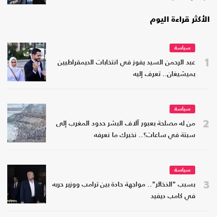
الأكثر قراءة اليوم
سياسة
1
عبد الرحمن السيد يفوز في انتخابات الديمقراطيين
بميشيغان.. تعرف إليه
سياسة
2
من له مصلحة بعبور آلاف البشر حدود المغرب إلى
سبتة في ساعات؟.. نخبرك ما نعرفه
سياسة
3
بسبب "الذخائر".. مواجهة حادة بين ترامب ووزير حربه
في كامب ديفيد