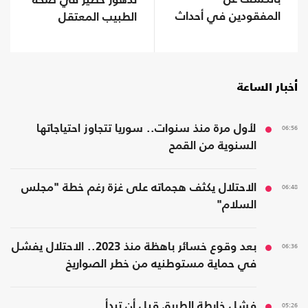
تدهور خطير في صحة
المفقودين في أحداث
الطبيب المعتقل
"سبتة"
حسام أبو صفية
أخبار الساعة
06:56
لأول مرة منذ سنوات.. سوريا تتجاوز احتياجاتها
السنوية من القمح
06:48
الاحتلال يكثف هجماته على غزة رغم خطة "مجلس
السلام"
06:36
بعد وقوع خسائر باهظة منذ 2023.. الاحتلال يفشل
في حماية مستوطنيه من خطر الصواريخ
05:26
فشل خارطة الطريق قبل أن تبدأ