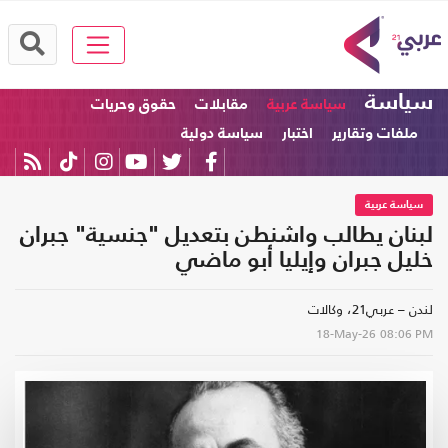
سياسة
سياسة عربية
مقابلات
حقوق وحريات
ملفات وتقارير
اختبار
سياسة دولية
سياسة عربية
لبنان يطالب واشنطن بتعديل "جنسية" جبران
خليل جبران وإيليا أبو ماضي
لندن – عربي21، وكالات
18-May-26
08:06 PM