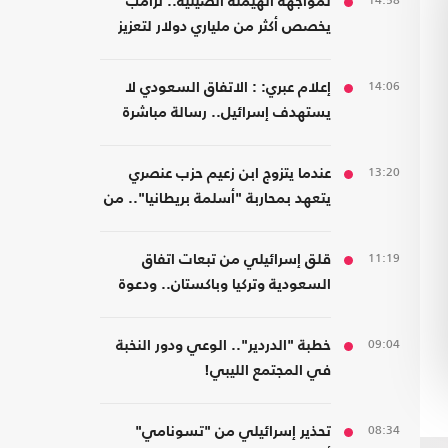
14:58
لمواجهة الهيمنة الصينية.. ترامب
يخصص أكثر من ملياري دولار لتعزيز
إنتاج المعادن الحيوية
14:06
إعلام عبري: : الاتفاق السعودي لا
يستهدف إسرائيل.. رسالة مباشرة
إلى إيران
13:20
عندما يتزوج ابن زعيم حزب عنصري
يتعهد بمحاربة "أسلمة بريطانيا".. من
مسلمة!
11:19
قلق إسرائيلي من تبعات اتفاق
السعودية وتركيا وباكستان.. ودعوة
لتشكيل تحالفات موازية
09:04
خطبة "الدردير".. الوعي ودور النخبة
في المجتمع الليبي!
08:34
تحذير إسرائيلي من "تسونامي"