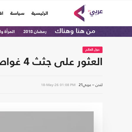
(current)
الرئيسية
سياسة
اق
من هنا وهناك
رمضان 2018
المرأة و
حول العالم
العثور على جثث 4 غواصين إيطاليين في جزر المالديف
لندن – عربي21
18-May-26
01:08 PM