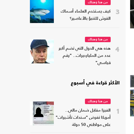
من هنا وهناك
3
كيف يستخدم العلماء أسماك
القرش للتنبؤ بالأعاصير؟
من هنا وهناك
4
هذه هي الدول التي تضم أكبر
عدد من المليارديرات.. "رقم
قياسي"
الأكثر قراءة في أسبوع
من هنا وهناك
1
الفيزا مقابل ضمان مالي..
أمريكا تفرض "سندات تأشيرات"
على مواطني 50 دولة