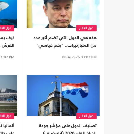
حول العالم
حول العا
هذه هي الدول التي تضم أكبر عدد
كيف يست
من المليارديرات.. "رقم قياسي"
القرش لل
1:02 PM
08-Aug-26
03:02 PM
حول العالم
حول العا
تصنيف الدول على مؤشر جودة
ألمانيا ت
الحياة للعام 2026 (إنفوغراف)
على طائ