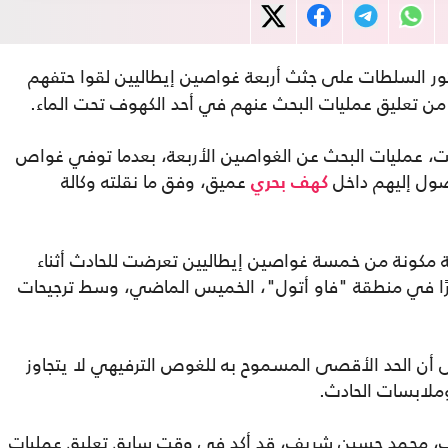
عثور السلطات على جثث أربعة غواصين إيطاليين لقوا حتفهم
من تعليق عمليات البحث عنهم في أحد الكهوف تحت الماء.
ت، عمليات البحث عن الغواصين الأربعة، بعدما توفي غواص
صول إليهم داخل
عميق، وفق ما نقلته وكالة
كهف بحري
عة مكونة من خمسة غواصين إيطاليين تعرضت للحادث أثناء
اف كهف يقع على عمق يقارب 50 مترًا في منطقة "فاو أتول"، الخميس الماضي، وسط ترجيحات
لى أن الحد الأقصى المسموح به للغوص الترفيهي لا يتجاوز
ديف، محمد حسين شريف، قد أكد في وقت سابق تعليق عمليات