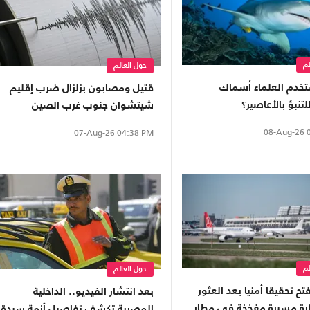
لم
حول العالم
خدم العلماء أسماك
قتيل ومصابون بزلزال ضرب إقليم
تنبؤ بالأعاصير؟
شيتشوان جنوب غرب الصين
08-Aug-26
0
07-Aug-26
04:38 PM
لم
حول العالم
فتح تحقيقا أمنيا بعد العثور
بعد انتشار الفيديو.. الداخلية
رة مسيرة مفخخة في مطار
المصرية تكشف تفاصيل أزمة سيدة