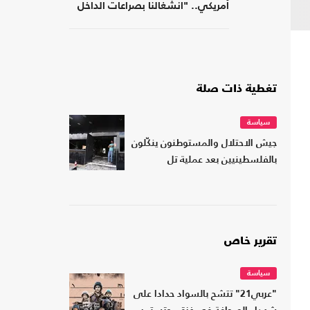
أمريكي.. "انشغالنا بصراعات الداخل
يحجب ما يتغير بواشنطن"
تغطية ذات صلة
سياسة
جيش الاحتلال والمستوطنون ينكّلون
بالفلسطينيين بعد عملية تل
تقرير خاص
سياسة
"عربي21" تتشح بالسواد حدادا على