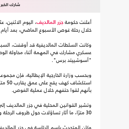
شارك الخبر
أعلنت حكومة
، اليوم الاثنين، 
جزر المالديف
خلال رحلة غوص الأسبوع الماضي، بعد أيام 
وكانت السلطات المالديفية قد أوقفت، السب
عسكري مشارك في المهمة أثناء محاولة الو
"أسوشييتد برس".
وبحسب وزارة الخارجية الإيطالية، فإن مجمو
استكش
بأنهم لقوا حتفهم خلال عملية الغوص.
وتشير القوانين المحلية في جزر المالديف إ
30 مترًا، ما أثار تساؤلات حول ظروف الرحلة وملابسات الحادث.
وكان المتحدث باسم الرئاسة في جزر المال