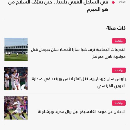
00:26
في الساحل الغربي بليبيا.. حين يعرّف السلاح من
هو المجرم
ذات صلة
رياضة
التدريبات الجماعية تزف خبرا سارا لأنصار سان جيرمان قبل
مواجهة بايرن ميونيخ
رياضة
باريس سان جيرمان يستغل تعثر لانس ويبتعد في صدارة
الدوري الفرنسي
رياضة
الإعلان عن موعد الكلاسيكو بين ريال مدريد وبرشلونة