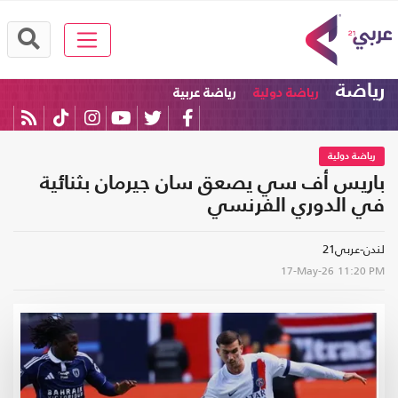
رياضة
رياضة دولية
رياضة عربية
رياضة دولية
باريس أف سي يصعق سان جيرمان بثنائية
في الدوري الفرنسي
لندن-عربي21
17-May-26
11:20 PM