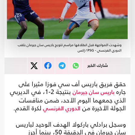
وشهدت المواجهة قبل انطلاقها مراسم تتويج باريس سان جيرمان بلقب
الدوري الفرنسي - PSG / إكس
شارك الخبر
حقق فريق باريس أف سي فوزا مثيرا على
جاره
بنتيجة 2-1، في الديربي
باريس سان جيرمان
الذي جمعهما اليوم الأحد، ضمن منافسات
الجولة الأخيرة من
لكرة القدم.
الدوري الفرنسي
وسجل برادلي باركولا الهدف الوحيد لباريس
سان جيرمان في الدقيقة 50، بينما أحرز