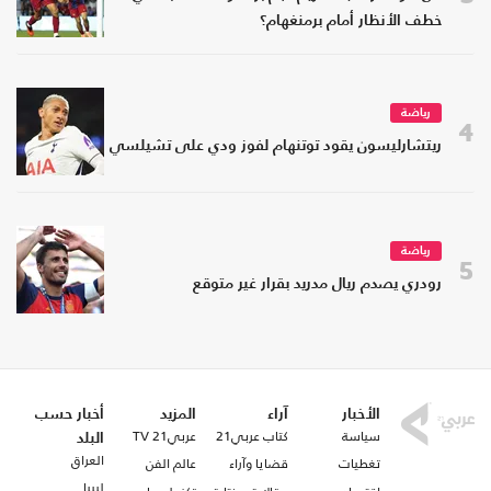
خطف الأنظار أمام برمنغهام؟
رياضة
4
ريتشارليسون يقود توتنهام لفوز ودي على تشيلسي
رياضة
5
رودري يصدم ريال مدريد بقرار غير متوقع
الأخبار
آراء
المزيد
أخبار حسب
سياسة
كتاب عربي21
عربي21 TV
البلد
العراق
تغطيات
قضايا وآراء
عالم الفن
ليبيا