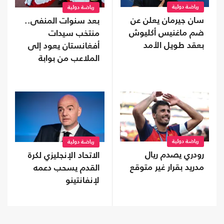
رياضة دولية
رياضة دولية
سان جيرمان يعلن عن
بعد سنوات المنفى..
ضم ماغنيس أكليوش
منتخب سيدات
بعقد طويل الأمد
أفغانستان يعود إلى
الملاعب من بوابة
"فيفا"
رياضة دولية
رياضة دولية
رودري يصدم ريال
الاتحاد الإنجليزي لكرة
مدريد بقرار غير متوقع
القدم يسحب دعمه
لإنفانتينو