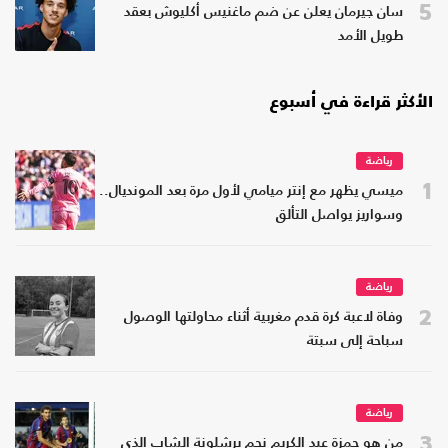
5
سان جيرمان يعلن عن ضم ماغنيس أكليوش بعقد
طويل الأمد
الأكثر قراءة في أسبوع
رياضة
1
ميسي يظهر مع إنتر ميامي لأول مرة بعد المونديال..
وسواريز يواصل التألق
رياضة
2
وفاة لاعبة كرة قدم مغربية أثناء محاولتها الوصول
سباحة إلى سبتة
رياضة
3
من هو حمزة عبد الكريم نجم برشلونة الشاب الذي