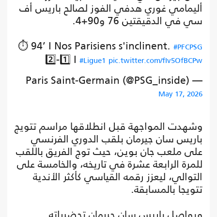
أليمامي غوري هدفي الفوز لصالح باريس أف
سي في الدقيقتين 76 و90+4.
⏱️ 94’ I Nos Parisiens s'inclinent.
#PFCPSG
2️⃣-1️⃣ I
#Ligue1
pic.twitter.com/fIv5OfBCPw
— Paris Saint-Germain (@PSG_inside)
May 17, 2026
وشهدت المواجهة قبل انطلاقها مراسم تتويج
باريس سان جيرمان بلقب الدوري الفرنسي
على ملعب جان بوين، حيث توج الفريق باللقب
للمرة الرابعة عشرة في تاريخه، والخامسة على
التوالي، ليعزز رقمه القياسي كأكثر الأندية
تتويجا بالمسابقة.
ويواصل باريس سان جيرمان تحضيراته