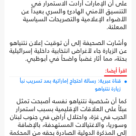
على أن الإمارات أرادت الاستمرار في
التنسيق الأمني الهادئ والسري بعيداً عن
الأضواء الإعلامية والتصريحات السياسية
المعلنة.
وأشارت الصحيفة إلى أن توقيت إعلان نتنياهو
عن الزيارة جاء لأغراض انتخابية داخلية إسرائيلية
بحتة، مما أثار غضباً واضحاً في أبوظبي.
اقرأ أيضا:
قناة عبرية: رسالة احتجاج إماراتية بعد تسريب نبأ
زيارة نتنياهو
كما أن شخصية نتنياهو نفسه أصبحت تمثل
عبئاً على العلاقات الإقليمية بسبب استمرار
الحرب في غزة، واحتلال أراضٍ في جنوب لبنان
وسوريا، والاغتيالات المستهدفة، بالإضافة
إلى المذكرة الدولية الصادرة بحقه من المحكمة