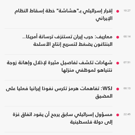
10:27
إقرار إسرائيلي بـ"هشاشة" خطة إسقاط النظام
الإيراني
08:14
معاريف: حرب إيران تستنزف ترسانة أمريكا..
البنتاغون يضغط لتسريع إنتاج الأسلحة
07:51
شهادات تكشف تفاصيل مثيرة لإذلال وإهانة زوجة
نتنياهو لموظفي منزلها
00:13
WSJ: تفاهمات هرمز تكرس نفوذا إيرانيا فعليا على
المضيق
22:45
مسؤول إسرائيلي سابق يرجح أن يقود اتفاق غزة
إلى دولة فلسطينية