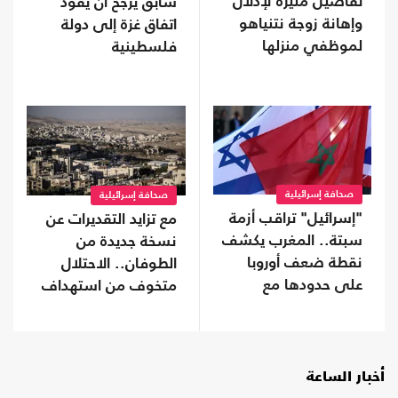
تفاصيل مثيرة لإذلال
سابق يرجح أن يقود
وإهانة زوجة نتنياهو
اتفاق غزة إلى دولة
لموظفي منزلها
فلسطينية
صحافة إسرائيلية
صحافة إسرائيلية
"إسرائيل" تراقب أزمة
مع تزايد التقديرات عن
سبتة.. المغرب يكشف
نسخة جديدة من
نقطة ضعف أوروبا
الطوفان.. الاحتلال
على حدودها مع
متخوف من استهداف
أفريقيا
إيلات
أخبار الساعة