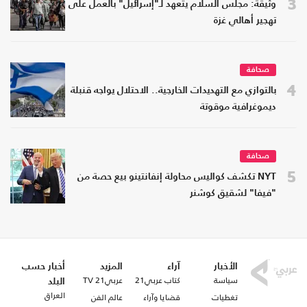
3
وثيقة: مجلس السلام يتعهد لـ"إسرائيل" بالعمل على
تهجير أهالي غزة
صحافة
4
بالتوازي مع التهديدات الخارجية.. الاحتلال يواجه قنبلة
ديموغرافية موقوتة
صحافة
5
NYT تكشف كواليس محاولة إنفانتينو بيع حصة من
"فيفا" لشقيق كوشنر
الأخبار
آراء
المزيد
أخبار حسب
سياسة
كتاب عربي21
عربي21 TV
البلد
العراق
تغطيات
قضايا وآراء
عالم الفن