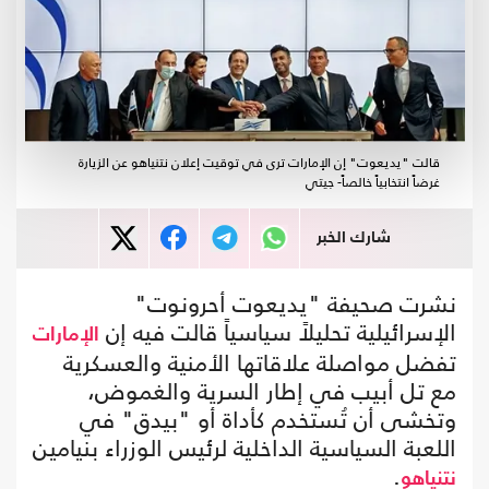
قالت "يديعوت" إن الإمارات ترى في توقيت إعلان نتنياهو عن الزيارة
غرضاً انتخابياً خالصاً- جيتي
شارك الخبر
نشرت صحيفة "يديعوت أحرونوت"
الإسرائيلية تحليلاً سياسياً قالت فيه إن
الإمارات
تفضل مواصلة علاقاتها الأمنية والعسكرية
مع تل أبيب في إطار السرية والغموض،
وتخشى أن تُستخدم كأداة أو "بيدق" في
اللعبة السياسية الداخلية لرئيس الوزراء بنيامين
.
نتنياهو