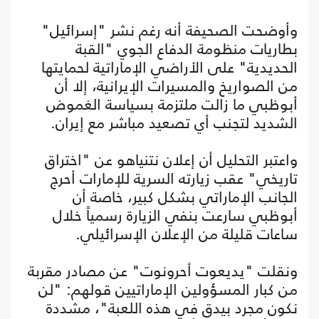
وأوضحت الصحيفة أنه رغم نشر "إسرائيل"
بطاريات منظومة الدفاع الجوي "القبة
الحديدية" على الأراضي الإماراتية لحمايتها
من الصواريخ والمسيرات الإيرانية، إلا أن
أبوظبي ما زالت ملتزمة بسياسة الغموض
الشديد لتجنب أي تصعيد مباشر مع إيران.
واعتبر التحليل أن إعلان نتنياهو عن "اختراق
تاريخي" عقب زيارته السرية للإمارات أحرج
الجانب الإماراتي بشكل كبير، خاصة أن
أبوظبي سارعت بنفي الزيارة رسمياً خلال
ساعات قليلة من الإعلان الإسرائيلي.
ونقلت "يديعوت أحرونوت" عن مصادر مقربة
من كبار المسؤولين الإماراتيين قولهم: "لن
نكون مجرد بيدق في هذه اللعبة"، مشددة