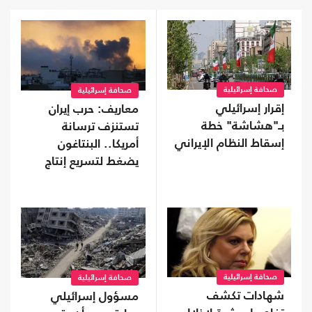
صحافة إسرائيلية
صحافة إسرائيلية
إقرار إسرائيلي
معاريف: حرب إيران
بـ"هشاشة" خطة
تستنزف ترسانة
إسقاط النظام الإيراني
أمريكا.. البنتاغون
يضغط لتسريع إنتاج
الأسلحة
صحافة إسرائيلية
صحافة إسرائيلية
شهادات تكشف
مسؤول إسرائيلي