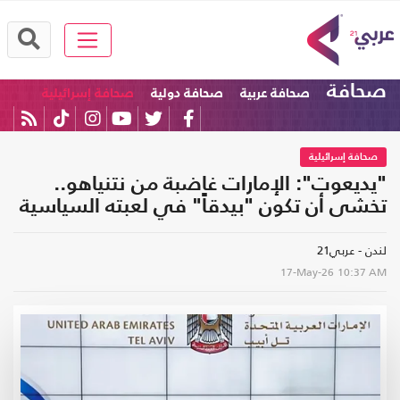
صحافة
صحافة عربية
صحافة دولية
صحافة إسرائيلية
صحافة إسرائيلية
"يديعوت": الإمارات غاضبة من نتنياهو..
تخشى أن تكون "بيدقاً" في لعبته السياسية
لندن - عربي21
17-May-26
10:37 AM