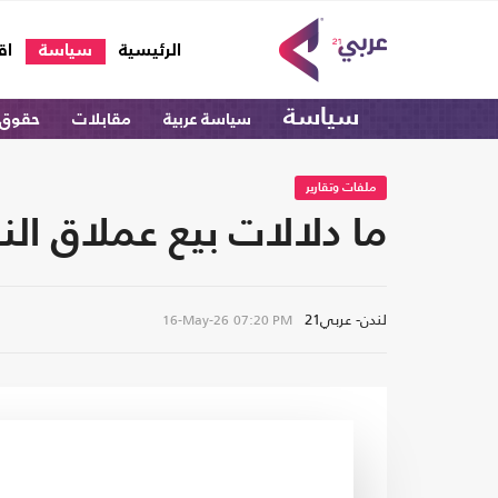
(current)
الرئيسية
سياسة
اق
سياسة
سياسة عربية
مقابلات
حقوق 
ملفات وتقارير
ما دلالات بيع عملاق ا
لندن- عربي21
16-May-26
07:20 PM