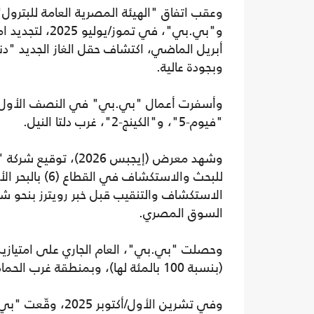
وعقب اتفاق "الهيئة المصرية العامة للبترول
وبجودة عالية.
"فيوم-5"، و"الكينج-2"، غرب دلتا النيل.
وشهد معرض (إيجبس 26
للبحث والاستكش
الاستكشاف والتنقيب قبل خبر رويترز بنحو ش
السوق المصري.
وحصلت "بي.بي"، العام الجاري على امتيازي
(بنسبة 100 بالمئة لها)، وبمنطقة غرب الحماد البحرية (بنسبة 25 بالمئة، و75 بالمئة لشركة إيني الإيطالية).