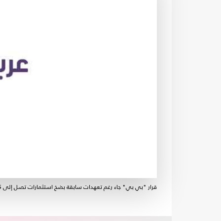
قرار "بي بي" جاء رغم تعهدات سابقة بضخ استثمارات تصل إلى 5 مليارات دولار في قطاع الطاقة المصري- جيتي