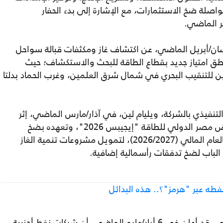
اصلة ضخ الاستثمارات، مع الإشارة إلى بدء الحفار
يسان/أبريل الماضي، عن اكتشاف غاز ومكثفات قبالة سواحل
ق امتياز جديد بقطاع الطاقة للبحث والاستكشاف؛ حيث
للتنقيب البحري في شمال شرق العلمين، وغرب الحماد بدلتا
لتنفيذي بالشركة، ويليام لين، في آذار/مارس الماضي، إثر
لقائه رئيس الوزراء مصطفى مدبولي، بمعرض مصر الدولي للطاقة "إيجيبس 2026"، وتعهده بضخ
استثمارات جديدة تُقدر بنحو 1.5 مليار دولار بالعام المالي (2026/2027)، لتمويل مشروعات تنمية الغاز
الباب لضخ تدفقات رأسمالية إضافية.
طه عبر "هرمز"؟.. هذه البدائل
وكان رئيس الوزراء المصري، مصطفى مدبولي، قد أعلن في 6 أيار/مايو الماضي، أن شركات نفط أجنبية