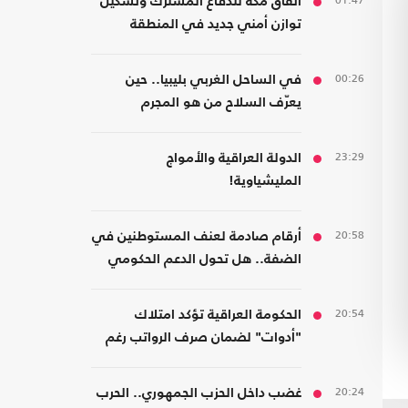
01:47
اتفاق مكة للدفاع المشترك وتشكيل
توازن أمني جديد في المنطقة
00:26
في الساحل الغربي بليبيا.. حين
يعرّف السلاح من هو المجرم
23:29
الدولة العراقية والأمواج
المليشياوية!
20:58
أرقام صادمة لعنف المستوطنين في
الضفة.. هل تحول الدعم الحكومي
إلى غطاء رسمي؟
20:54
الحكومة العراقية تؤكد امتلاك
"أدوات" لضمان صرف الرواتب رغم
الضغوط المالية
20:24
غضب داخل الحزب الجمهوري.. الحرب