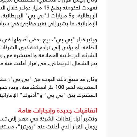
الإماراتية، ما يشير إلى تغير مفاجئ في سيا
ويثير قرار "بي.بي"، بيع بعض أصولها في ق
الطاقة، أو يؤدي إلى تراجع ثقة كبرى الشركا
الشركة البريطانية العملاقة والمنتشرة في ربو
بحر الشمال البريطاني، في قرار أعلنت عنه مط
المشترك بين "بي.بي" و"أدنوك" الإماراتية
اتفاقيات جديدة وإنجازات هامة
وتشير أنباء إنجازات الشركة في مصر إلى تسار
يجعل القرار الذي أعلنت عنه "رويترز"، مستغرب