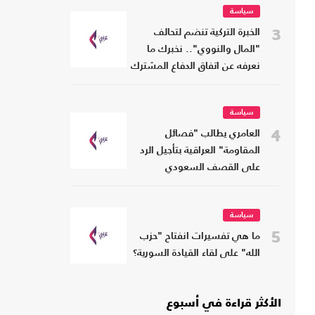
سياسة
3
الخبرة التركية تنضم لتحالف
"المال والنووي".. نخبرك ما
نعرفه عن اتفاق الدفاع المشترك
سياسة
4
العامري يطالب "فصائل
المقاومة" العراقية بتأجيل الرد
على القصف السعودي
سياسة
5
ما هي تفسيرات انفتاح "حزب
الله" على لقاء القيادة السورية؟
الأكثر قراءة في أسبوع