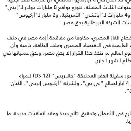
تعهدت لحكومته بضخ 19 مليار دولار خلال السنوات الثلاث المقبلة، تتوزع بواقع 8 مليارات دولار لـ"إيني"
الإيطالية، و5 مليارات لـ"بي بي" البريطانية، و4 مليارات لـ"أباتشي" الأمريكية، و2 مليار لـ"أركيوس"
سات الشركة البريطانية بحق مصر.
طاع الغاز المصري، مخاوفا من مفاقمة أزمة مصر في ملف
ت العالمية في الاقتصاد المصري وملف الطاقة، خاصة وأن
ع العالم لم تتخذ هذا القرار إلا بحق مصر، وبحق عملياتها في
لع الشهر الجاري.
وكان قد سبق ذلك التوجه من "بي.بي"، حضور سفينة الحفر العملاقة "فالاريس" (DS-12) للمياه
المصرية، لحفر 100 بئر استكشافية، وبدء حفر 4 آبار لصالح "بي.بي"، ولشركة "أركيوس إنرجي"، الكيان
".
ع في الأعمال وتحقيق نتائج جيدة وعقد اتفاقيات جديدة، ما
ا.