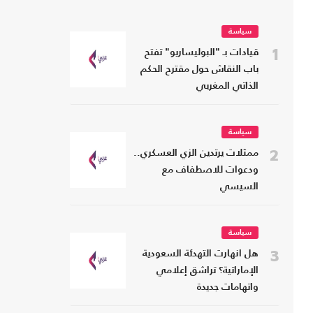
سياسة
1
قيادات بـ "البوليساريو" تفتح
باب النقاش حول مقترح الحكم
الذاتي المغربي
سياسة
2
ممثلات يرتدين الزي العسكري..
ودعوات للاصطفاف مع
السيسي
سياسة
3
هل انهارت التهدئة السعودية
الإماراتية؟ تراشق إعلامي
واتهامات جديدة