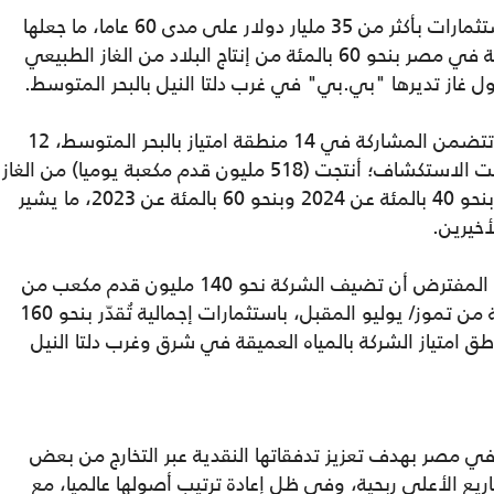
ويشير تاريخ عمل "بي.بي" في مصر عن استثمارات بأكثر من 35 مليار دولار على مدى 60 عاما، ما جعلها
على قمة قائمة إنتاج الشركات الأجنبية العاملة في مصر بنحو 60 بالمئة من إنتاج البلاد من الغاز الطبيعي
الشركة التي تمتلك محفظة أعمال في مصر تتضمن المشاركة في 14 منطقة امتياز بالبحر المتوسط، 12
منها في مرحلة التنمية والإنتاج، وموقعين تحت الاستكشاف؛ أنتجت (518 مليون قدم مكعبة يوميا) من الغاز
الطبيعي في مصر العام الماضي، بانخفاض بنحو 40 بالمئة عن 2024 وبنحو 60 بالمئة عن 2023، ما يشير
أخيرين.
لكنه وفي بارقة أمل نحو تحسن إنتاجها، فمن المفترض أن تضيف الشركة نحو 140 مليون قدم مكعب من
الغاز الطبيعي يوميا على خطوط الإنتاج، بداية من تموز/ يوليو المقبل، باستثمارات إجمالية تُقدّر بنحو 160
امتياز الشركة بالمياه العميقة في شرق وغرب دلتا النيل
ي مصر بهدف تعزيز تدفقاتها النقدية عبر التخارج من بعض
ريع الأعلى ربحية، وفي ظل إعادة ترتيب أصولها عالميا، مع