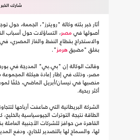
شارك الخبر
أثار خبر بثته وكالة "رويترز"، الجمعة، حول ت
أصولها في
، التساؤلات حول أسباب الق
مصر
والاستخراج بقطاع النفط والغاز المصري، ف
بغلق "مضيق
".
هرمز
وقالت الوكالة إن "بي.بي" المدرجة في بورص
مصر، وذلك في إطار إعادة هيكلة المجموعة م
منصبها في نيسان/أبريل الماضي، خلفًا لم
أكثر ربحية.
الطاقة نتيجة التوترات الجيوسياسية بالخليج، 
القاهرة من حوافز للشركات الأجنبية العاملة ب
لها، والسماح لها بالتصدير للخارج، ودفع المدي