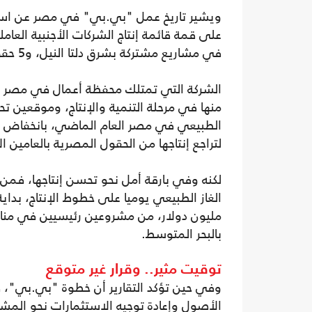
في مشاريع مشتركة بشرق دلتا النيل، و5 حقول غاز تديرها "بي.بي" في غرب دلتا النيل بالبحر المتوسط.
لتراجع إنتاجها من الحقول المصرية بالعامين ال
مليون دولار، من مشروعين رئيسيين في مناطق 
بالبحر المتوسط.
توقيت مثير.. وقرار غير متوقع
وفي حين تؤكد التقارير أن خطوة "بي.بي"، ف
الأصول وإعادة توجيه الاستثمارات نحو المشا