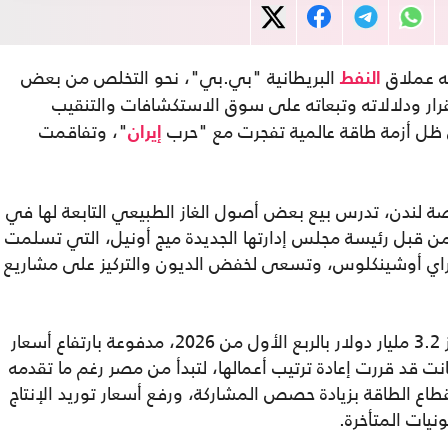
وجه عملاق
البريطانية "بي.بي"، نحو التخلص من بعض
النفط
رار ودلالاته وتبعاته على سوق الاستكشافات والتنقيب
ي ظل أزمة طاقة عالمية تفجرت مع "حرب
"، وتفاقمت
إيران
ة لندن، تدرس بيع بعض أصول الغاز الطبيعي التابعة لها في
ن قبل رئيسة مجلس إدارتها الجديدة ميج أونيل، التي تسلمت
وراي أوشينكلوس، وتسعى لخفض الديون والتركيز على مشاريع
الشركة البريطانية التي ضاعفت أرباحها لتتجاوز 3.2 مليار دولار بالربع الأول من 2026، مدفوعة بارتفاع أسعار
كانت قد قررت إعادة ترتيب أعمالها، لتبدأ من مصر رغم ما تقدمه
قطاع الطاقة بزيادة حصص المشاركة، ورفع أسعار توريد الإنتاج
ونيات المتأخرة.