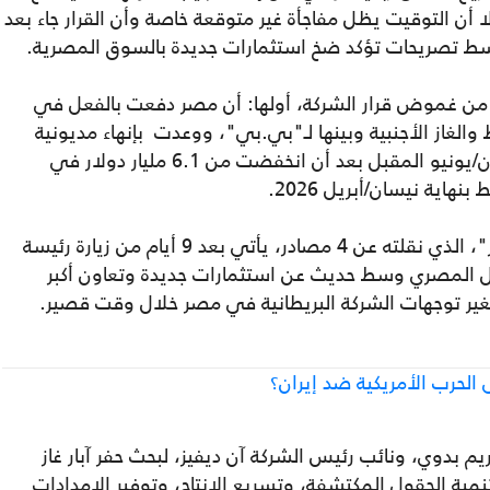
 أن التوقيت يظل مفاجأة غير متوقعة خاصة وأن القرار جاء بعد
وسط تصريحات تؤكد ضخ استثمارات جديدة بالسوق المصرية.
من غموض قرار الشركة، أولها: أن مصر دفعت بالفعل في
والغاز الأجنبية وبينها لـ"بي.بي"، ووعدت بإنهاء مديونية
الشركاء الأجانب في قطاع البترول نهاية حزيران/يونيو المقبل بعد أن انخفضت من 6.1 مليار دولار في
وتتمثل المفارقة الثانية في أن إعلان "رويترز"، الذي نقلته عن 4 مصادر، يأتي بعد 9 أيام من زيارة رئيسة
رول المصري وسط حديث عن استثمارات جديدة وتعاون أكبر
ير توجهات الشركة البريطانية في مصر خلال وقت قصير.
 الحرب الأمريكية ضد إيران؟
رول كريم بدوي، ونائب رئيس الشركة آن ديفيز، لبحث حفر آبار غاز
تنمية الحقول المكتشفة، وتسريع الإنتاج، وتوفير الإمدادات