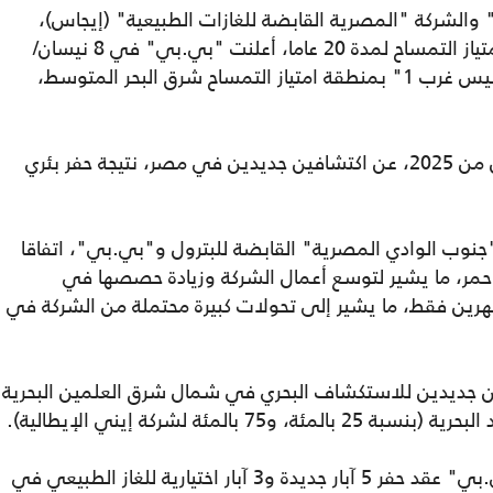
" والشركة "المصرية القابضة للغازات الطبيعية" (إيجاس)،
و"بي.بي"، في تموز/يوليو 2025، لتجديد امتياز التمساح لمدة 20 عاما، أعلنت "بي.بي" في 8 نيسان/
أبريل الماضي، اكتشاف حقل الغاز الجديد "دنيس غرب 1" بمنطقة امتياز التمساح شرق البحر المتوسط،
وأسفرت أعمال "بي.بي" في النصف الأول من 2025، عن اكتشافين جديدين في مصر، نتيجة حفر بئري
20)، توقيع شركة "جنوب الوادي المصرية" القابضة للبترول و"بي.بي"، اتفاقا
اف في القطاع (6) بالبحر الأحمر، ما يشير لتوسع أعمال الشركة وزيادة حصصها في
هرين فقط، ما يشير إلى تحولات كبيرة محتملة من الشركة في
ن جديدين للاستكشاف البحري في شمال شرق العلمين البحرية
وفي تشرين الأول/أكتوبر 2025، وقّعت "بي.بي" عقد حفر 5 آبار جديدة و3 آبار اختيارية للغاز الطبيعي في