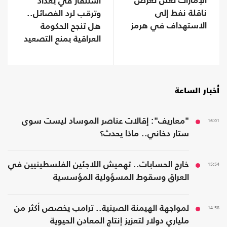
الإمارات تعلن تعرض
استنفار في بغداد
ناقلة نفط إلى
وترقب لرد الفصائل..
الاستهداف في هرمز
هل تنجح الحكومة
العراقية بمنع التصعيد
مع السعودية؟
أخبار الساعة
16:01
"معاريف": إقالات عناصر الموساد ليست سوى
ستار دخاني.. ماذا يحدث؟
15:54
خارج الحسابات.. تهميش اللاجئين الفلسطينيين في
العراق وسقوط المسؤولية المؤسسية
14:58
لمواجهة الهيمنة الصينية.. ترامب يخصص أكثر من
ملياري دولار لتعزيز إنتاج المعادن الحيوية