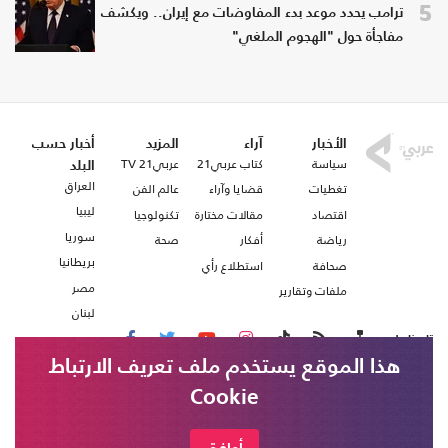
5
ترامب يحدد موعد بدء المفاوضات مع إيران.. ويكشف
مفاجأة حول "الهجوم الملغي"
الأخبار
آراء
المزيد
أخبار حسب
سياسة
كتاب عربي21
عربي21 TV
البلد
العراق
تغطيات
قضايا وآراء
عالم الفن
ليبيا
اقتصاد
مقالات مختارة
تكنولوجيا
سوريا
رياضة
أفكار
صحة
بريطانيا
صحافة
استطلاع رأي
مصر
ملفات وتقارير
لبنان
تابعنا على
هذا الموقع يستخدم ملف تعريف الارتباط
Cookie
من نحن
اتصل بنا