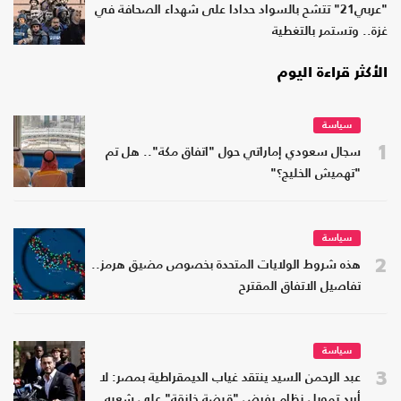
"عربي21" تتشح بالسواد حدادا على شهداء الصحافة في
غزة.. وتستمر بالتغطية
الأكثر قراءة اليوم
سياسة
1
سجال سعودي إماراتي حول "اتفاق مكة".. هل تم
"تهميش الخليج؟"
سياسة
2
هذه شروط الولايات المتحدة بخصوص مضيق هرمز..
تفاصيل الاتفاق المقترح
سياسة
3
عبد الرحمن السيد ينتقد غياب الديمقراطية بمصر: لا
أريد تمويل نظام يفرض "قبضة خانقة" على شعبه