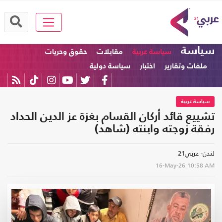
سياسة
سياسة عربية
مقابلات
حقوق وحريات
ملفات وتقارير
اختبار
سياسة دولية
سياسة عربية
تشييع قائد أركان القسام بغزة عز الدين الحداد
رفقة زوجته وابنته (شاهد)
لندن- عربي21
16-May-26
10:58 AM