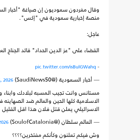
وقال مغردون سعوديون إن صياغة "أخبار الس
منصة إخبارية سعودية في "إكس".
عاجل:
القضاء على "عز الدين الحداد" قائد الجناح ا
-
pic.twitter.com/isBulGWahq
— أخبار السعودية (@SaudiNews50)
, 2026
مستانس وانت تجيب المسبه لبلادك وابناء 
الاسلامية كلها الحين والعالم ضد الصهاينه 
الاسرائيلي يعلن قتل فلان هذا اقل القليل
— العالم سلطان (@SoulofCatalonia)
2026
وش فيكم تعلنون وكأنكم مفتخرين؟؟؟؟