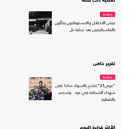
تغطية ذات صلة
سياسة
جيش الاحتلال والمستوطنون ينكّلون
بالفلسطينيين بعد عملية تل
تقرير خاص
سياسة
"عربي21" تتشح بالسواد حدادا على
شهداء الصحافة في غزة.. وتستمر
بالتغطية
الأكثر قراءة اليوم