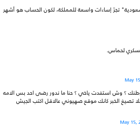
عودية" تجرّ إساءات واسعة للمملكة، لكون الحساب هو أشهر
لعسكري لحماس.
May 15
وطنك ؟ وش استفدت ياخي ؟ حنا ما ندور رضى احد بس الامه
فلا تصيغ الخبر كانك موقع صهيوني عالاقل اكتب الجيش
May 15, 