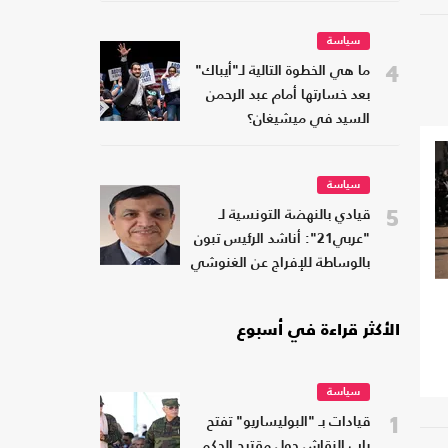
سياسة
4
ما هي الخطوة التالية لـ"أيباك"
بعد خسارتها أمام عبد الرحمن
السيد في ميشيغان؟
سياسة
5
قيادي بالنهضة التونسية لـ
"عربي21": أناشد الرئيس تبون
بالوساطة للإفراج عن الغنوشي
الأكثر قراءة في أسبوع
سياسة
1
قيادات بـ "البوليساريو" تفتح
باب النقاش حول مقترح الحكم