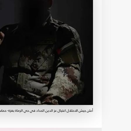
أعلن جيش الاحتلال اغتيال عز الدين الحداد في حي الرماة بغزة- حما