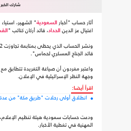
شارك الخبر
أثار حساب "أخبار
" الشهير، استياء
السعودية
اغتيال عز الدين
، قائد أركان كتائب "
الحداد
الق
قائد الجناح العسكري لحماس".
واعتبر مغردون أن صياغة التغريدة تتطابق مع
وجهة النظر الإسرائيلية في الإعلان.
اقرأ أيضا:
انطلاق أولى رحلات "طريق مكة" من عدة د
ودعت حسابات سعودية هيئة تنظيم الإعلام، إل
المهنية في تغطية الأخبار.