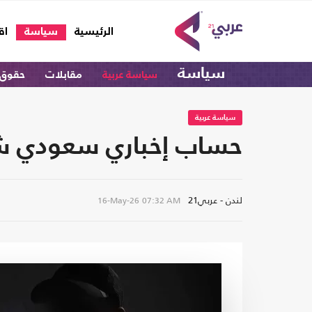
(current)
الرئيسية
سياسة
اق
سياسة
سياسة عربية
مقابلات
حقوق 
سياسة عربية
حساب إخباري سعودي شهير 
لندن - عربي21
16-May-26
07:32 AM