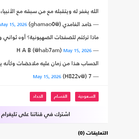
الله يغفر له ويتقبله مع من سبقه مع الأنبي
— حامد الغامدي (@ghamao0)
May 15, 2026
ماذا تركتم للصفحات الصهيونية؟ أوه ثواني 
— H A B (@hab7am)
May 15, 2026
الحساب هذا من زمان عليه ملاحضات وكأنه 
— 7 (@H822v)
May 15, 2026
السعودية
القسام
الحداد
اشترك في قناتنا على تليغرام
التعليقات (0)