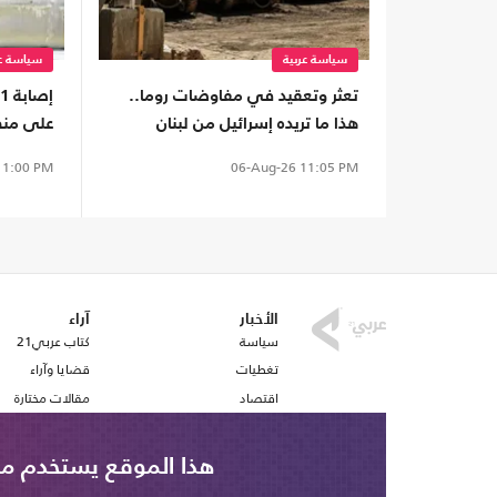
سياسة عربية
سياسة عر
تعثر وتعقيد في مفاوضات روما..
هذا ما تريده إسرائيل من لبنان
على منط
1:00 PM
06-Aug-26
11:05 PM
الأخبار
آراء
سياسة
كتاب عربي21
تغطيات
قضايا وآراء
اقتصاد
مقالات مختارة
رياضة
أفكار
صحافة
استطلاع رأي
هذا الموقع يستخدم ملف تع
ملفات وتقارير