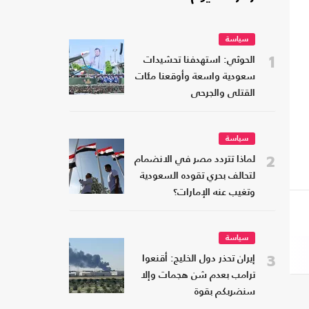
سياسة
1
الحوثي: استهدفنا تحشيدات
سعودية واسعة وأوقعنا مئات
القتلى والجرحى
سياسة
2
لماذا تتردد مصر في الانضمام
لتحالف بحري تقوده السعودية
وتغيب عنه الإمارات؟
سياسة
3
إيران تحذر دول الخليج: أقنعوا
ترامب بعدم شن هجمات وإلا
سنضربكم بقوة