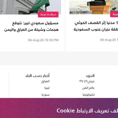
بية
سياسة عربية
إصابة 11 مدنيا إثر القصف الحوثي
مسؤول سعودي كبير: نتوقع
قة نجران جنوب السعودية
هجمات وشيكة من العراق واليمن
06-Aug-26
1
06-Aug-26
10:36 PM
المزيد
أخبار حسب البلد
عربي21 TV
العراق
عالم الفن
ليبيا
تكنولوجيا
سوريا
صحة
بريطانيا
مصر
ريف الارتباط Cookie
لبنان