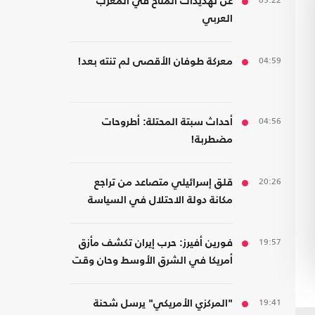
05:22
عن تهديدات المناخ في المغرب
العربي
04:59
معركة طوفان الأقصى لم تنته بعد!
04:56
أحداث سبتة المحتلة: أطروحات
مضطربة!
20:26
قلق إسرائيلي متصاعد من تراجع
مكانة دولة الاحتلال في السياسة
الأمريكية
19:57
فورين أفيرز: حرب إيران تكشف مأزق
أمريكا في الشرق الأوسط وحان وقت
الانسحاب
19:41
"المركزي الأمريكي" يرسل شحنة