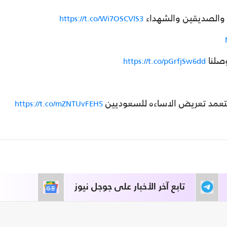
اء والصديقين والشهداء
https://t.co/Wi7OSCVlS3
وصلنا
https://t.co/pGrfjSw6dd
يتعمد تعريض الاساءه للسعوديين
https://t.co/mZNTUvFEH5
تابع آخر الأخبار على جوجل نيوز