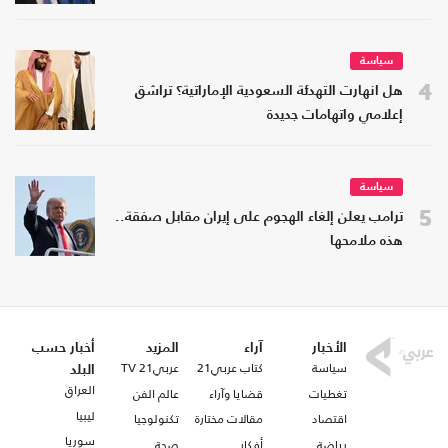
سياسة
4
هل انهارت التهدئة السعودية الإماراتية؟ تراشق
إعلامي واتهامات جديدة
سياسة
5
ترامب يعلن إلغاء الهجوم على إيران مقابل صفقة..
هذه ملامحها
الأخبار
آراء
المزيد
أخبار حسب
سياسة
كتاب عربي21
عربي21 TV
البلد
العراق
تغطيات
قضايا وآراء
عالم الفن
ليبيا
اقتصاد
مقالات مختارة
تكنولوجيا
سوريا
رياضة
أفكار
صحة