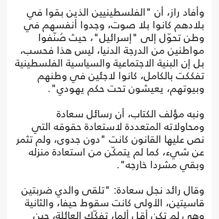
وأفاد راز، أن "الفلسطينيين الذين بقوا في
بلادهم كانوا بلا صوت، وجدوا أنفسهم في
وطن تحوّل إلى "إسرائيل"، حيث صُنّفوا
مواطنين من الدرجة الدنيا، ليس هذا فحسب،
بل إن البنية الاجتماعية والسياسية الفلسطينية
تفككت بالكامل، كانوا لاجئين في وطنهم
وبيوتهم، يعيشون تحت حكم يهودي".
ونبه مؤلف الكتاب، أن رسائل سعادة
ومحاولاته المتعددة لاستعادة حقوقه التي
نص عليها القانون كانت "دون جدوى، ولم تثمر
عن شيء، كما لم يتمكّن من استعادة منزله
وبقي مشردا خارجه".
وقال رائد نجل سعادة: "تلقى والدي ضربتين
قاسيتين، الأولى كانت سقوط حيفا، والثانية
وهي لم تكن أقل ألما، تفكّك العائلة، حين