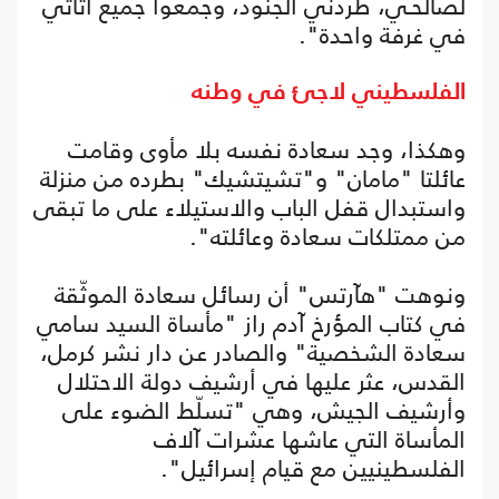
لصالحـي، طردني الجنود، وجمعوا جميع أثاثي
في غرفة واحدة".
الفلسطيني لاجئ في وطنه
وهكذا، وجد سعادة نفسه بلا مأوى وقامت
عائلتا "مامان" و"تشيتشيك" بطرده من منزلة
واستبدال قفل الباب والاستيلاء على ما تبقى
من ممتلكات سعادة وعائلته".
ونوهت "هآرتس" أن رسائل سعادة الموثّقة
في كتاب المؤرخ آدم راز "مأساة السيد سامي
سعادة الشخصية" والصادر عن دار نشر كرمل،
القدس، عثر عليها في أرشيف دولة الاحتلال
وأرشيف الجيش، وهي "تسلّط الضوء على
المأساة التي عاشها عشرات آلاف
الفلسطينيين مع قيام إسرائيل".