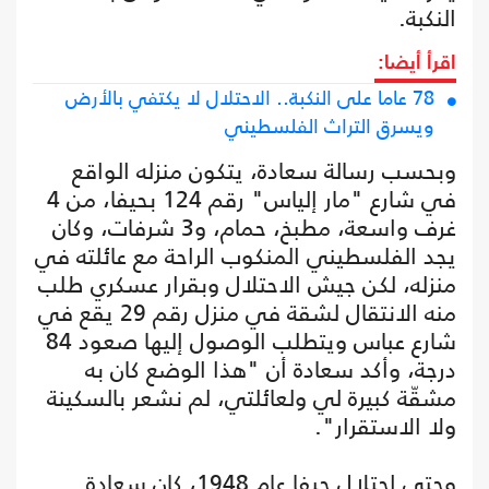
النكبة.
اقرأ أيضا:
78 عاما على النكبة.. الاحتلال لا يكتفي بالأرض
ويسرق التراث الفلسطيني
وبحسب رسالة سعادة، يتكون منزله الواقع
في شارع "مار إلياس" رقم 124 بحيفا، من 4
غرف واسعة، مطبخ، حمام، و3 شرفات، وكان
يجد الفلسطيني المنكوب الراحة مع عائلته في
منزله، لكن جيش الاحتلال وبقرار عسكري طلب
منه الانتقال لشقة في منزل رقم 29 يقع في
شارع عباس ويتطلب الوصول إليها صعود 84
درجة، وأكد سعادة أن "هذا الوضع كان به
مشقّة كبيرة لي ولعائلتي، لم نشعر بالسكينة
ولا الاستقرار".
وحتى احتلال حيفا عام 1948، كان سعادة