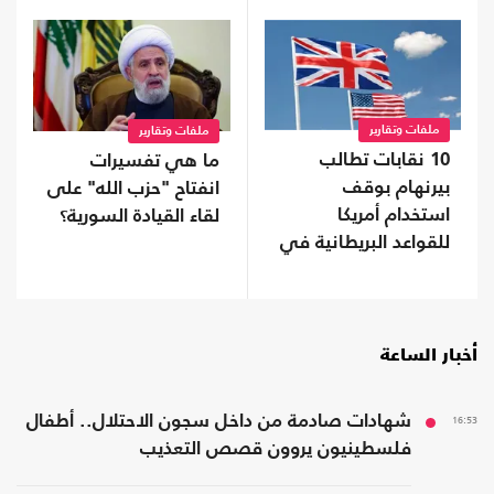
ملفات وتقارير
ملفات وتقارير
10 نقابات تطالب
ما هي تفسيرات
بيرنهام بوقف
انفتاح "حزب الله" على
استخدام أمريكا
لقاء القيادة السورية؟
للقواعد البريطانية في
حرب إيران
أخبار الساعة
16:53
شهادات صادمة من داخل سجون الاحتلال.. أطفال
فلسطينيون يروون قصص التعذيب