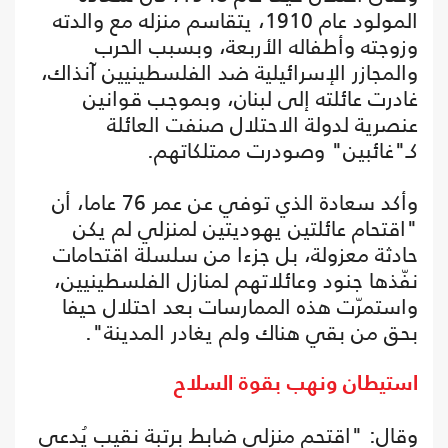
المولود عام 1910، يتقاسم منزله مع والدته
وزوجته وأطفاله الأربعة، وبسبب الحرب
والمجازر الإسرائيلية ضد الفلسطينيين آنذاك،
غادرت عائلته إلى لبنان، وبموجب قوانين
عنصرية لدولة الاحتلال صنفت العائلة
كـ"غائبين" وصودرت ممتلكاتهم.
وأكد سعادة الذي توفي عن عمر 76 عاما، أن
"اقتحام عائلتين يهوديتين لمنزلي لم يكن
حادثة معزولة، بل جزءا من سلسلة اقتحامات
نفّذها جنود وعائلاتهم لمنازل الفلسطينيين،
واستمرّت هذه الممارسات بعد احتلال حيفا
بحق من بقي هناك ولم يغادر المدينة".
استيطان ونهب بقوة السلاح
وقال: "اقتحم منزلي ضابط برتبة نقيب يُدعى