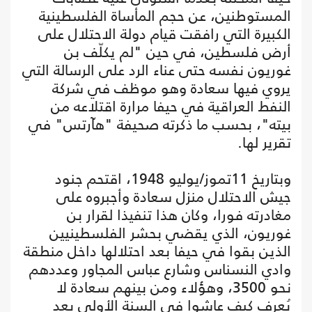
المستوطنين، عن حجم المأساة الفلسطينية
الكبيرة التي رافقت قيام دولة الاحتلال على
أرض فلسطين، في حين "لم يكلّف بن
غوريون نفسه حتى عناء الرد على الرسالة التي
يروي فيها سعادة وهو موظف في شركة
النفط العراقية في حيفا مرارة اقتلاعه من
بيته"، بحسب ما ذكرته صحيفة "هآرتس" في
تقرير لها.
وبتاريخ 11تموز/يوليو 1948، اقتحم جنود
جيش الاحتلال منزل سعادة وأجبروه على
مغادرته فورا، وكان هذا تنفيذا لقرار بن
غوريون، الذي يقضي بحشر الفلسطينيين
الذين بقوا في حيفا بعد احتلالها داخل منطقة
وادي النسناس وشارع عباس المجاور وعددهم
نحو 3500، وهؤلاء ومن بينهم سعادة لا
يُعرف كيف عاشوا في السنة الأولى بعد