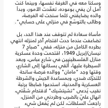
وسكنا معه في الغرفة نفسها، وبينما كنت
آمل أن يفي بوعوده، تعقّدت الأمور، وبدأ
والده يضايقني كلما سنحت له الفرصة،
وطالب بالتوسّع في منزلي على حسابي".
مأساة سعادة لم تتوقف عند هذا الحد، بل
تضاعفت عندما حدث اقتحام آخر لمنزله انتهي
بطرده الكامل من منزله، ففي "صباح 7
نيسان/إبريل 1949، اقتحمت وحدة عسكرية
منازل الفلسطينيين في شارع عباس، وبعد
السيطرة عليها، أُلقي بسكانها إلى الشارع،
وقتها وجد "مامان" ووالده فرصة سانحة
للتحرّك ضدي، وبمساعدة الجيش والشرطة
العسكرية والمدنية، استدعوا ضابطا برتبة
نقيب يُدعى "تشيتشيك" لاقتحام شقّتي،
انهال عليّ بالضرب وطردني من المنزل،
راجعتُ السلطات، لكن لم يُفعل شيء