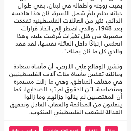
بقيت زوجته وأطفاله في لبنان، بقي طوال
حياته يحلم بلمّ شمل الأسرة، كان هذا هاجسه
الدائم، كثير من العائلات الفلسطينية تفككت
بعد 1948، والدي اضطر إلى اتخاذ قرارات
مصيرية في ظل تغيّرات فُرضت عليه، وهذا
انعكس ارتباكًا داخل العائلة نفسها، لقد فقد
والدي كل ما كان يملك".
وتشير الوقائع على الأرض، أن مأساة سعادة
وعائلته تعكس مأساة مئات آلاف الفلسطينيين
في مختلف المناطق، وهي ما زالت مستمرة
ومتصاعدة، لأن الحقوق لم ترد لأصحابها، كما
أن المغتصبين لم ينالوا جزائهم وما زالوا
يتفلتون من المحاكمة والعقاب العادل وتحقيق
العدالة للشعب الفلسطيني المنكوب.
حيفا
النكبة
تهجير الفلسطينيين
سامي سعادة