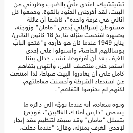
تشيتشيك، اعتدى عليّ بالضرب وطردني من
البيت، لقد أخرجني الجنود بالقوة، وجمعوا كل
أثاثي في غرفة واحدة"، كاشفا أن عائلة
مستوطن إسرائيلي يُدعى "مامان" وزوجته،
وصهره اقتحمت منزله بتاريخ 18 كانون الثاني/
يناير 1949 عندما كان هو خارجه و"فتحو الباب
بوسائلهم الخاصة، واستولوا على إحدى
الغرف بعد أن أفرغوها، نشب جدال بيننا
استمر حتى منتصف الليل، وانتهى بتفاهم
كامل على أن يغادروا البيت صباحا، لذا امتنعت
عن استدعاء الشرطة وأحسنت معاملتهم،
لكنهم لم يحترموا التفاهم".
ونوه سعادة، أنه عندما توجّه إلى دائرة ما
يسمى "حارس أملاك الغائبين"، فوجئ
بتسلل "مامان" وقد سبقه لتنظيم عقد إيجار
لإحدى الغرف بمنزله، وقال: "عندما دخلت،