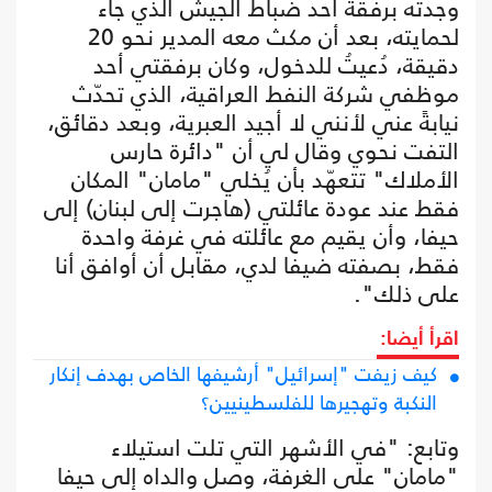
وجدته برفقة أحد ضباط الجيش الذي جاء
لحمايته، بعد أن مكث معه المدير نحو 20
دقيقة، دُعيتُ للدخول، وكان برفقتي أحد
موظفي شركة النفط العراقية، الذي تحدّث
نيابةً عني لأنني لا أجيد العبرية، وبعد دقائق،
التفت نحوي وقال لي أن "دائرة حارس
الأملاك" تتعهّد بأن يُخلي "مامان" المكان
فقط عند عودة عائلتي (هاجرت إلى لبنان) إلى
حيفا، وأن يقيم مع عائلته في غرفة واحدة
فقط، بصفته ضيفا لدي، مقابل أن أوافق أنا
على ذلك".
اقرأ أيضا:
كيف زيفت "إسرائيل" أرشيفها الخاص بهدف إنكار
النكبة وتهجيرها للفلسطينيين؟
وتابع: "في الأشهر التي تلت استيلاء
"مامان" على الغرفة، وصل والداه إلى حيفا