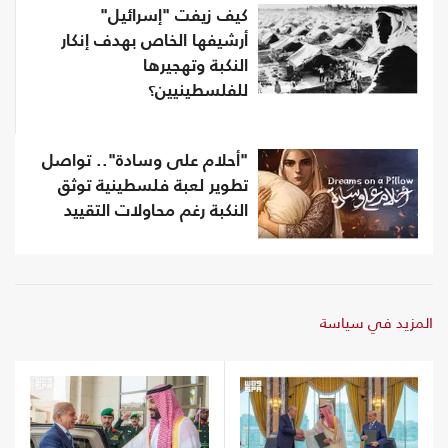
كيف زيفت "إسرائيل"
أرشيفها الخاص بهدف إنكار
النكبة وتهجيرها
للفلسطينيين؟
"أحلام على وسادة".. تواصل
تطوير لعبة فلسطينية توثق
النكبة رغم محاولات التقييد
المزيد في سياسة