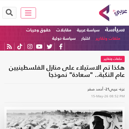
سياسة
سياسة عربية
مقابلات
حقوق وحريات
ملفات وتقارير
اختبار
سياسة دولية
ملفات وتقارير
هكذا تم الاستيلاء على منازل الفلسطينيين
عام النكبة.. "سعادة" نموذجا
غزة- عربي21- أحمد صقر
15-May-26
08:52 PM