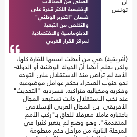
أن
المثلى من المجالات
تونس
الإقليمية الأكثر قدرة على
ضمان "التحرير الوطني"
والتخلص من التبعية
الدبلوماسية والاقتصادية
لمراكز القرار الغربي
(أفريقية) هي من أعطت اسمها للقارة كلها،
ولكن يعلم أيضا أنّ الدولة الوطنية أو الدولة-
الأمة لم تراهن منذ الاستقلال على التوجه
نحو جنوب الصحراء بحكم عوامل موضوعية
وفكرية ومخيالية متراكبة. فسردية "التحديث"
عند نخب الاستقلال كانت تستبعد المجال
الأفريقي -بل المجال العربي الإسلامي-
باعتباره عاملا معرقلا للحاق بـ"ركب الأمم
المتقدمة". وهو وضع لم يتغير كثيرا في
المرحلة الثانية من مراحل حكم منظومة