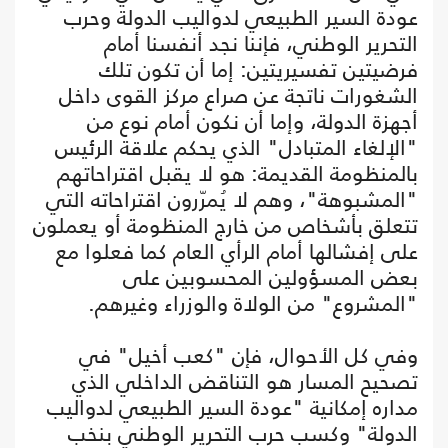
عودة السير الطبيعي لدواليب الدولة وحرب
التحرير الوطني، فإننا نجد أنفسنا أمام
فرضيتين تفسيريتين: إما أن تكون تلك
الشغورات ناتجة عن صراع مركز القوى داخل
أجهزة الدولة، وإما أن نكون أمام نوع من
"الإلغاء المتبادل" الذي يحكم علاقة الرئيس
بالمنظومة القديمة: هو لا يقبل اقتراحاتهم
"المشبوهة"، وهم لا يُمرّرون اقتراحاته التي
تتعلق بأشخاص من خارج المنظومة أو يعملون
على إفشالها أمام الرأي العام كما فعلوا مع
بعض المسؤولين المحسوبين على
"المشروع" من الولاة والوزراء وغيرهم.
وفي كل الأحوال، فإن "كعب أخيل" في
تصحيح المسار هو التناقض الداخلي الذي
مداره إمكانية "عودة السير الطبيعي لدواليب
الدولة" وكسب حرب التحرير الوطني بنخب