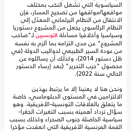
السياسوية التي تشغل النخب بمختلف
مواقعها/مواقفها من تصحيح المسار، فإن
الانتقال من النظام البرلماني المعدّل إلى
النظام الرئاسوي يجعل من المشروع دستوريا
وسياسيا وأخلاقيا مساءلة
لـ"صاحب
التونسيين
المشروع" عن مدى التزامه بما ألزم به نفسه
من عودة السير الطبيعي لدواليب الدولة (في
ظل دستور 2014)، وكذلك أن يسائلوه عن
محصول "حرب التحرير" (بعد إرساء الدستور
الحالي سنة 2022).
ونحن هنا لا يعنينا إلا ما يرتبط بهذين
الالتزامين في المستوى الدبلوماسي، خاصة
ما يتعلق بالعلاقات التونسية-الأفريقية. وهو
سؤال تزداد أهميته بسبب التغيرات الجغرا-
سياسية الحاصلة جنوب الصحراء وكذلك بسبب
القمة الفرنسية الأفريقية التي انعقدت مؤخرا