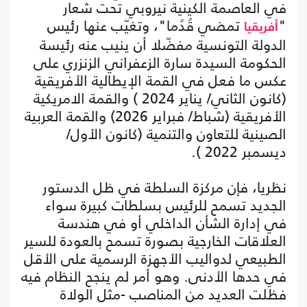
في العاصمة الكينية نيروبي تحت شعار
"
تمضي قُدُما"، وتغيّب عنها رئيس
أفريقيا
الدولة التونسية مفضّلا أن ينيب عنه رئيسة
الحكومة السيدة سارة الزعفراني الزنزري على
عكس ما فعل في القمة الإيطالية الأفريقية
(كانون الثاني/ يناير 2024 ) والقمة الامريكية
الأفريقية (شباط/ فبراير 2026) والقمة العربية
الصينية للتعاون والتنمية (كانون الأول/
ديسمبر 2022 ).
نظريا، فإن مركزة السلطة في ظل الدستور
الجديد تسمح للرئيس بسلطات كبيرة سواء
في إدارة الشأن الداخلي أو في هندسة
العلاقات الخارجية بصورة تسمح بالعودة للسير
الطبيعي لدواليب الأجهزة الرسمية على الأقل
في حدها الأدنى. وهو أمر لم ينجح النظام فيه
فظلت العديد من المناصب -مثل الولاة