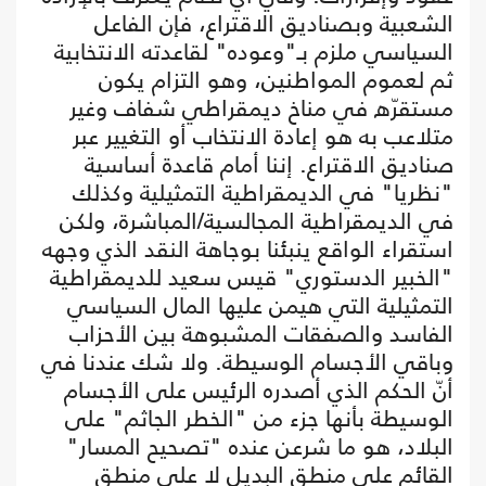
الشعبية وبصناديق الاقتراع، فإن الفاعل
السياسي ملزم بـ"وعوده" لقاعدته الانتخابية
ثم لعموم المواطنين، وهو التزام يكون
مستقرّه في مناخ ديمقراطي شفاف وغير
متلاعب به هو إعادة الانتخاب أو التغيير عبر
صناديق الاقتراع. إننا أمام قاعدة أساسية
"نظريا" في الديمقراطية التمثيلية وكذلك
في الديمقراطية المجالسية/المباشرة، ولكن
استقراء الواقع ينبئنا بوجاهة النقد الذي وجهه
"الخبير الدستوري" قيس سعيد للديمقراطية
التمثيلية التي هيمن عليها المال السياسي
الفاسد والصفقات المشبوهة بين الأحزاب
وباقي الأجسام الوسيطة. ولا شك عندنا في
أنّ الحكم الذي أصدره الرئيس على الأجسام
الوسيطة بأنها جزء من "الخطر الجاثم" على
البلاد، هو ما شرعن عنده "تصحيح المسار"
القائم على منطق البديل لا على منطق