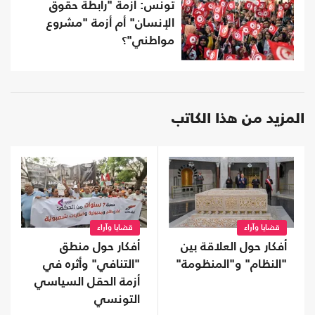
تونس: أزمة "رابطة حقوق
الإنسان" أم أزمة "مشروع
مواطني"؟
المزيد من هذا الكاتب
قضايا وآراء
قضايا وآراء
أفكار حول العلاقة بين
أفكار حول منطق
"النظام" و"المنظومة"
"التنافي" وأثره في
أزمة الحقل السياسي
التونسي