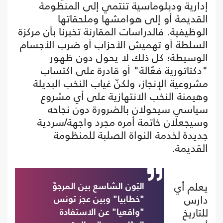
إدارية ودبلوماسية تنتمي إلى المنظومة
القديمة أو إلى هوامشها وملحقاتها
الوظيفية. فالدراسات المقارنة تخبرنا بأن مركزة
السلطة أو تهميش الأحزاب أو ضرب الأجسام
الوسيطة؛ كل ذلك لا يحول دون ظهور
"دكتاتورية فعّالة" أو قادرة على اكتساب
مشروعية الإنجاز، ولكنّ غياب النخب البديلة
وهيمنة النخب الانتهازية على أي مشروع
سياسي سيحولان بالضرورة دون نجاحه
وسيجعلان خاتمة أمره مجرد واجهة/سردية
جديدة لخدمة النواة الصلبة للمنظومة
القديمة.
يعلم أي
البَون الشاسع بين المرجوّ
دارس
"خطابيا" وبين عجز تونس
للتاريخ
"واقعيا" عن الاستفادة