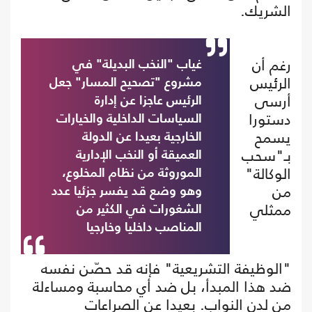
الشريك.
رغم أن
غياب "النخب البديلة" في
الرئيس
مشروع "تصحيح المسار" جعل
أرسى
الرئيس عاجزا عن إدارة
دستورا
السياسات الداخلية والخيارات
يسمح
الخارجية بعيدا عن الدولة
بـ"سحب
العميقة أو النخب الإدارية
الوكالة"
الموروثة من نظام المخلوع،
من
وهو وضع قد يفسر جزئيا عدد
ممثلي
الشغورات في الكثير من
المناصب داخليا وخارجيا
"الوظيفة التشريعية" فإنه قد حصّن نفسه
ضد هذا المبدأ، بل ضد أي محاسبة ومساءلة
من لدن النواب. بعيدا عن الصراعات