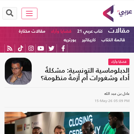
مقالات
كتاب عربي 21
قضايا وآراء
مقالات مختارة
قائمة الكتاب
كاريكاتير
بورتريه
قضايا وآراء
الدبلوماسية التونسية: مشكلةُ
أداء وشغورات أم أزمةُ منظومة؟
عادل بن عبد الله
15-May-26
05:09 PM