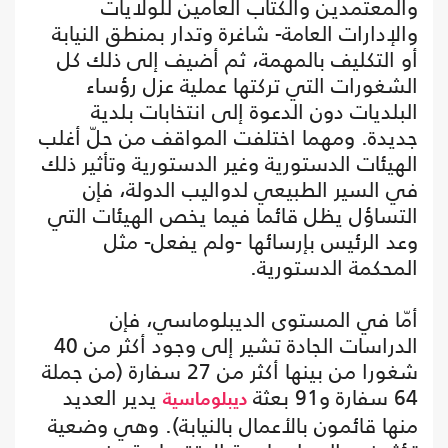
والمعتمدين والكتاب العامين للولايات
والإدارات العامة- شاغرة وتدار بمنطق النيابة
أو التكليف بالمهمة، ثم أضيف إلى ذلك كل
الشغورات التي تركتها عملية عزل رؤساء
البلديات دون الدعوة إلى انتخابات بلدية
جديدة. ومهما اختلفت المواقف من حلّ أغلب
الهيئات الدستورية وغير الدستورية وتأثير ذلك
في السير الطبيعي لدواليب الدولة، فإن
التساؤل يظل قائما فيما يخص الهيئات التي
وعد الرئيس بإرسائها -ولم يفعل- مثل
المحكمة الدستورية.
أمّا في المستوى الديبلوماسي، فإن
الدراسات الجادة تشير إلى وجود أكثر من 40
شغورا من بينها أكثر من 27 سفارة (من جملة
64 سفارة و91 بعثة
يدير العديد
ديبلوماسية
منها قائمون بالأعمال بالنيابة). وهي وضعية