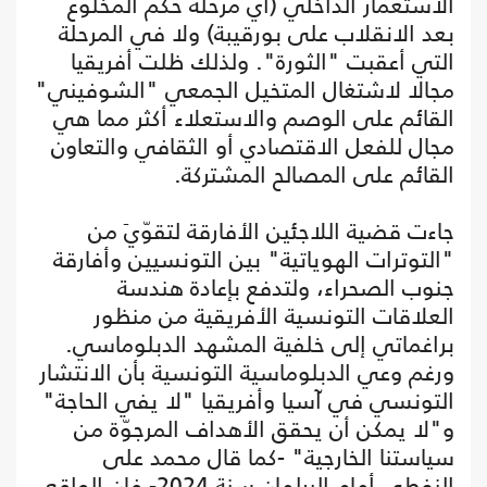
الاستعمار الداخلي (أي مرحلة حكم المخلوع
بعد الانقلاب على بورقيبة) ولا في المرحلة
التي أعقبت "الثورة". ولذلك ظلت أفريقيا
مجالا لاشتغال المتخيل الجمعي "الشوفيني"
القائم على الوصم والاستعلاء أكثر مما هي
مجال للفعل الاقتصادي أو الثقافي والتعاون
القائم على المصالح المشتركة.
جاءت قضية اللاجئين الأفارقة لتقوّيَ من
"التوترات الهوياتية" بين التونسيين وأفارقة
جنوب الصحراء، ولتدفع بإعادة هندسة
العلاقات التونسية الأفريقية من منظور
براغماتي إلى خلفية المشهد الدبلوماسي.
ورغم وعي الدبلوماسية التونسية بأن الانتشار
التونسي في آسيا وأفريقيا "لا يفي الحاجة"
و"لا يمكن أن يحقق الأهداف المرجوّة من
سياستنا الخارجية" -كما قال محمد على
النفطي أمام البرلمان سنة 2024- فإن الواقع