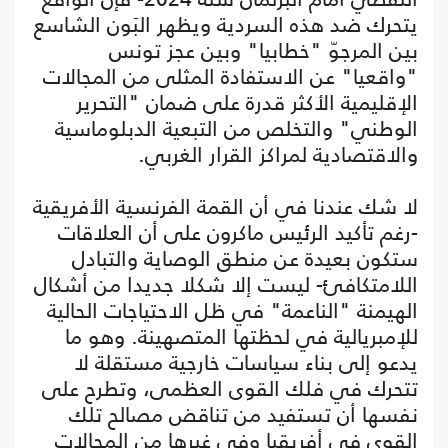
يتحرك ضد هذه السردية ويظهر البَون الشاسع
بين المرجوّ "خطابيا" وبين عجز تونس
"واقعيا" عن الاستفادة المثلى من المجالات
الإقليمية الأكثر قدرة على ضمان "التحرير
الوطني" والتخلص من التبعية الدبلوماسية
والاقتصادية لمراكز القرار الغربي.
لا شك عندنا في أن القمة الفرنسية الأفريقية
-رغم تأكيد الرئيس ماكرون على أن العلاقات
ستكون بعيدة عن منطق الوصاية والتبادل
اللامتكافئ- ليست إلا شكلا جديدا من أشكال
الهيمنة "الناعمة" في ظل الاحتياجات الحالية
للإمبريالية في لحظتها المتصهينة. وهو ما
يدعو إلى بناء سياسات خارجية مستقلة لا
تتحرك في فلك القوى العظمى، وتطرح على
نفسها أن تستفيد من تناقض مصالح تلك
القوى في أفريقيا وفي غيرها من المجالات