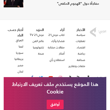
مفاجأة حول "الهجوم الملغي"
الأخبار
آراء
المزيد
أخبار حسب
سياسة
كتاب عربي21
عربي21 TV
البلد
العراق
تغطيات
قضايا وآراء
عالم الفن
ليبيا
اقتصاد
مقالات مختارة
تكنولوجيا
سوريا
رياضة
أفكار
صحة
بريطانيا
صحافة
استطلاع رأي
مصر
ملفات وتقارير
لبنان
تابعنا على
هذا الموقع يستخدم ملف تعريف الارتباط
Cookie
من نحن
اتصل بنا
شروط الاستخدام
أوافق
عربي21 ، جميع الحقوق محفوظة @ 2020