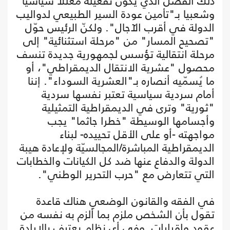
ذلك الفصل الذي يكون تفعيله معلّلا سياسيا
وشعبيا بـ"تأمين عودة السير الطبيعي لدواليب
الدولة في أقرب الآجال". ولكنّ الرئيس حوّل
"تصحيح المسار" من "مرحلة استثنائية" إلى
مرحلة انتقالية تؤسس لجمهورية جديدة تنسف
محصول "عشرية الانتقال الديمقراطي"، أو
ما يُسمّيه أنصاره بـ"العشرية السوداء". إننا
أمام سردية سياسية تعتبر نفسها سردية
"ثورية" وترى في الديمقراطية التمثيلية
وأجسامها الوسيطة "خطرا جاثما" يجب
مواجهته -أو على الأقل تحييده- لبناء
الديمقراطية المباشرة/المجالسيّة ولإعادة هيبة
الدولة والدفاع عنها ضد كل الكيانات والخطابات
التي تتعارض مع "حرب التحرير الوطني".
في الفقه والقانون الوضعي هناك قاعدة
تقول بأن الشخص ملزم بما ألزم به نفسه من
عقود وإقرارات. وفي أي نظام يعترف بالإرادة