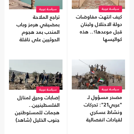
سياسة عربية
سياسة عربية
كيف انتهت مفاوضات
تراجع الملاحة
دولة الاحتلال ولبنان
بمضيقي هرمز وباب
قبل موعدها؟.. هذه
المندب بعد هجوم
كواليسها
الحوثيين على ناقلة
سعودية
سياسة عربية
سياسة عربية
مصدر مسؤول لـ
إصابات وحرق لمنازل
"عربي21": تحركات
الفلسطينيين..
ونشاط عسكري
هجمات للمستوطنين
لقيادات انفصالية
جنوب الخليل (شاهد)
موالية للإمارات في