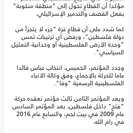
مؤكدا أن القطاع تحول إلى "منطقة منكوبة"
بفعل القصف والتدمير الإسرائيلي.
كما شدد على أن قطاع غزة "جزء لا يتجزأ من
دولة فلسطين"، ورفض أي ترتيبات تمس
"وحدة الأرض الفلسطينية أو وحدانية التمثيل
السياسي".
وجدد المؤتمر، الخميس، انتخاب عباس قائدا
عاما للحركة بالإجماع، وفق وكالة الأنباء
الفلسطينية الرسمية "وفا".
ويعد المؤتمر الثامن ثالث مؤتمر تعقده حركة
"فتح" داخل فلسطين، بعد المؤتمر السادس
عام 2009 في بيت لحم، والسابع عام 2016
في رام الله.