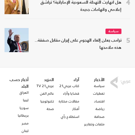
4
هل انهارت التهدئة السعودية الإماراتية؟ تراشق
إعلامي واتهامات جديدة
سياسة
5
ترامب يعلن إلغاء الهجوم على إيران مقابل صفقة..
هذه ملامحها
الأخبار
آراء
المزيد
أخبار حسب
سياسة
كتاب عربي21
عربي21 TV
البلد
العراق
تغطيات
قضايا وآراء
عالم الفن
ليبيا
اقتصاد
مقالات مختارة
تكنولوجيا
سوريا
رياضة
أفكار
صحة
بريطانيا
صحافة
استطلاع رأي
مصر
ملفات وتقارير
لبنان