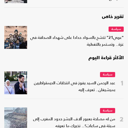
تقرير خاص
سياسة
"عربي21" تتشح بالسواد حدادا على شهداء الصحافة في
غزة.. وتستمر بالتغطية
الأكثر قراءة اليوم
سياسة
1
عبد الرحمن السيد يفوز في انتخابات الديمقراطيين
بميشيغان.. تعرف إليه
سياسة
2
من له مصلحة بعبور آلاف البشر حدود المغرب إلى
سبتة في ساعات؟.. نخبرك ما نعرفه