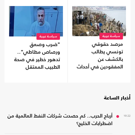
محافظة نفطية
سياسة عربية
سياسة عربية
مرصد حقوقي
"ضرب وصعق
تونسي يطالب
ورصاص مطاطي"..
بالكشف عن
تدهور خطير في صحة
المفقودين في أحداث
الطبيب المعتقل
"سبتة"
حسام أبو صفية
أخبار الساعة
10:22
أرباح الحرب.. كم حصدت شركات النفط العالمية من
اضطرابات الخليج؟