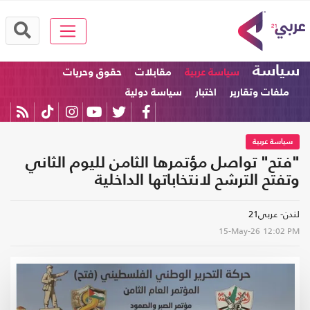
سياسة
سياسة عربية
مقابلات
حقوق وحريات
ملفات وتقارير
اختبار
سياسة دولية
سياسة عربية
"فتح" تواصل مؤتمرها الثامن لليوم الثاني
وتفتح الترشح لانتخاباتها الداخلية
لندن- عربي21
15-May-26
12:02 PM