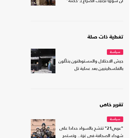
أن سوريا تجنبت الصراع بـ"حكمة"
تغطية ذات صلة
سياسة
جيش الاحتلال والمستوطنون ينكّلون
بالفلسطينيين بعد عملية تل
تقرير خاص
سياسة
"عربي21" تتشح بالسواد حدادا على
شهداء الصحافة في غزة.. وتستمر