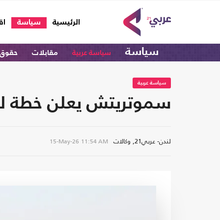
(current)
الرئيسية
سياسة
اق
سياسة
سياسة عربية
مقابلات
حقوق 
سياسة عربية
سموتريتش يعلن خطة لبناء 60 ألف وحدة استيطانية في الضف
لندن- عربي21, وكالات
15-May-26
11:54 AM