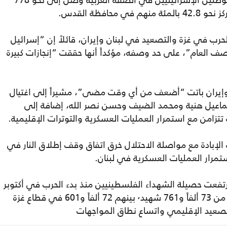
كما تشير البيانات الرسمية إلى أن عدد المستوطنين الإسرائيليين في الضفة الغربية وصل إلى نحو 778
في غزة والتصعيد في لبنان وإيران، قائلاً إن “إسرائيل
 العام”، على حد وصفه، مؤكداً أنها حققت “إنجازات كبيرة
وإيران باتت “أضعف من أي وقت مضى”، مشيراً إلى اغتيال
سماعيل هنية ومحمد الضيف وحسن نصر الله، إضافة إلى
زامن مع استمرار العمليات العسكرية والتوترات الإقليمية.
إبادة مع مواصلة الاحتلال خرق اتفاق وقف إطلاق النار في
رتفعت حصيلة الشهداء الفلسطينيين منذ بدء الحرب في أكتوبر
2023 حتى نهاية نيسان/أبريل 2026 إلى أكثر من 73 ألفاً و761 شهيد٬ بينهم 72 ألفاً و601 في قطاع غزة