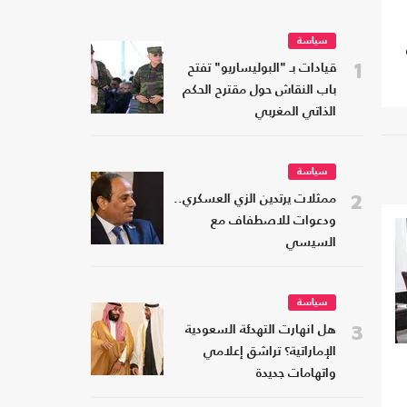
سياسة
1
قيادات بـ "البوليساريو" تفتح
باب النقاش حول مقترح الحكم
الذاتي المغربي
سياسة
2
ممثلات يرتدين الزي العسكري..
ودعوات للاصطفاف مع
السيسي
سياسة
3
هل انهارت التهدئة السعودية
الإماراتية؟ تراشق إعلامي
واتهامات جديدة