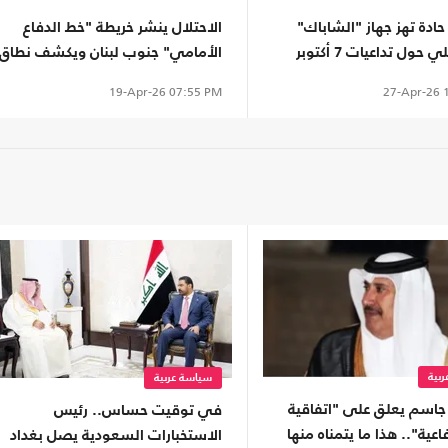
ادة تهز جهاز "الشاباك"
الاحتلال ينشر خريطة "خط الدفاع
 حول تداعيات 7 أكتوبر
الأمامي" جنوب لبنان ويكشف نطاق
توغله
27-Apr-26
1
19-Apr-26
07:55 PM
بية
سياسة عربية
جاسم يعلق على "اتفاقية
في توقيت حساس.. رئيس
اعية".. هذا ما يتمناه منها
الاستخبارات السعودية يصل بغداد