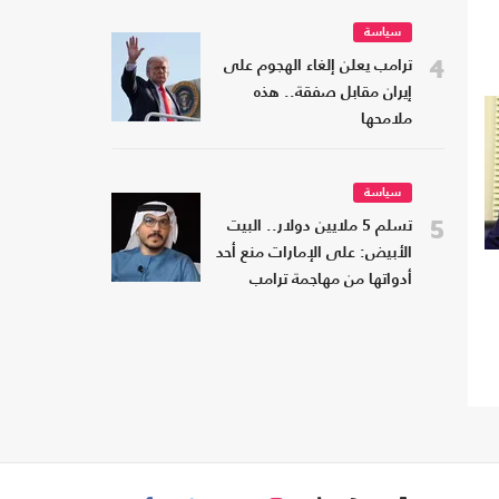
سياسة
4
ترامب يعلن إلغاء الهجوم على
إيران مقابل صفقة.. هذه
ملامحها
سياسة
5
تسلم 5 ملايين دولار.. البيت
الأبيض: على الإمارات منع أحد
أدواتها من مهاجمة ترامب