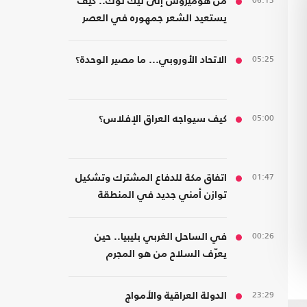
06:13
من هوميروس إلى تيك توك.. كيف
يستعيد الشعر جمهوره في العصر
الرقمي؟
05:25
الاتحاد الأوروبي... ما مصير الوحدة؟
05:00
كيف سيواجه العراق الإفلاس؟
01:47
اتفاق مكة للدفاع المشترك وتشكيل
توازن أمني جديد في المنطقة
00:26
في الساحل الغربي بليبيا.. حين
يعرّف السلاح من هو المجرم
23:29
الدولة العراقية والأمواج