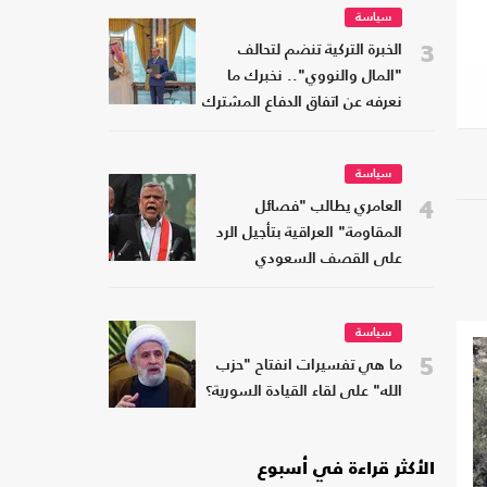
سياسة
3
الخبرة التركية تنضم لتحالف
"المال والنووي".. نخبرك ما
نعرفه عن اتفاق الدفاع المشترك
سياسة
4
العامري يطالب "فصائل
المقاومة" العراقية بتأجيل الرد
على القصف السعودي
سياسة
5
ما هي تفسيرات انفتاح "حزب
الله" على لقاء القيادة السورية؟
الأكثر قراءة في أسبوع