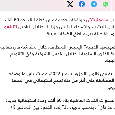
ئيل
موافقة الحكومة على خطة لبناء نحو 60 ألف
سموتريتش
لال ثلاث سنوات، داعيا رئيس وزراء الاحتلال بنيامين
نتنياهو
 الفاصلة بين مناطق الضفة الغربية.
ونية الدينية” اليميني المتطرف، خلال مشاركته في فعالية
ة الذكرى السنوية لاحتلال القدس الشرقية وفق التقويم
يلية.
وقال الوزير إن الحكومة، منذ بداية ولايتها الحالية في كانون الأول/ديسمبر 2022، عملت على ما وصفه
ى المصادقة على أكثر من مئة تجمع استيطاني في الضفة
يم.
وأضاف سموتريتش أن الحكومة أقرت خلال السنوات الثلاث الماضية بناء 60 ألف وحدة استيطانية جديدة
د حان” ـ بحسب تعبيره ـ لـ”إلغاء الحدود بين المناطق (أ)