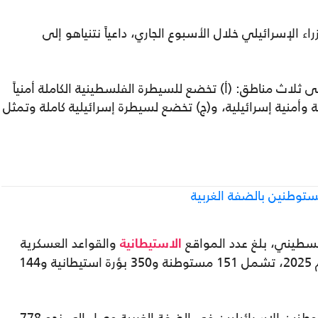
الإسرائيلي خلال الأسبوع الجاري، داعياً نتنياهو إلى
 ثلاث مناطق: (أ) تخضع للسيطرة الفلسطينية الكاملة أمنياً
وأمنية إسرائيلية، و(ج) تخضع لسيطرة إسرائيلية كاملة وتمثل
وطنين بالضفة الغربية
لسطيني، بلغ عدد المواقع
والقواعد العسكرية
الاستيطانية
في الضفة الغربية 645 موقعاً حتى نهاية عام 2025، تشمل 151 مستوطنة و350 بؤرة استيطانية و144