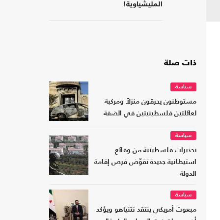
المليشياوية!
ذات صلة
سياسة
مستوطنون يحرقون منزلاً ومركبة
لعائلتين فلسطينيتين في الضفة
سياسة
تحذيرات فلسطينية من وقائع
استيطانية جديدة تقوّض فرص إقامة
الدولة
سياسة
مبعوث أمريكي ينتقد نتنياهو ويؤكد