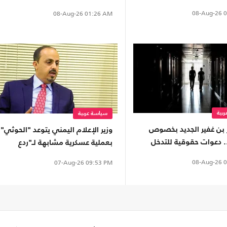
لهذا السبب
08-Aug-26
0
08-Aug-26
01:26 AM
بية
سياسة عربية
ر بن غفير الجديد بخصوص
وزير الإعلام اليمني يتوعد "الحوثي"
. دعوات حقوقية للتدخل
بعملية عسكرية مشابهة لـ"ردع
م
العدوان" ضد الأسد
08-Aug-26
0
07-Aug-26
09:53 PM