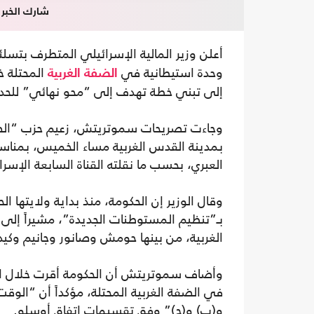
شارك الخبر
أعلن وزير المالية الإسرائيلي المتطرف بتسل
وحدة استيطانية في
المحتلة خ
الضفة الغربية
إلى تبني خطة تهدف إلى “محو نهائي” للحدود
وجاءت تصريحات سموتريتش، زعيم حزب “الصهي
بمدينة القدس الغربية مساء الخميس، بمناسب
العبري، بحسب ما نقلته القناة السابعة الإسرائ
بـ”تنظيم المستوطنات الجديدة”، مشيراً إل
الغربية، من بينها حومش وصانور وجانيم وكيد
في الضفة الغربية المحتلة، مؤكداً أن “الوقت ق
و(ب) و(ج)” وفق تقسيمات اتفاق أوسلو.