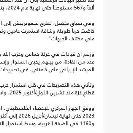
ألفاً و567 مستوطناً حتى نهاية عام 2024، يتركز نحو 42.8 بالمئة منهم في محافظة القدس.
وفي سياق متصل، تطرق سموتريتش إلى الحرب 
خاضت حرباً طويلة وشاقة استمرت عامين ونصف
على مختلف الجبهات”.
وزعم أن قيادات في حركة حماس وحزب الله 
عدد من القادة، من بينهم يحيى السنوار وإ
المرشد الإيراني علي خامنئي، في تصريحات تت
وتأتي هذه التصريحات في ظل استمرار حرب ال
قطاع غزة منذ تشرين الأول/أكتوبر 2025، واستمرار العمليات العسكرية في لبنان.
ووفق الجهاز المركزي للإحصاء الفلسطيني، ا
و1160 في الضفة الغربية، وسط استمرار التصعيد الإقليمي واتساع نطاق المواجهات