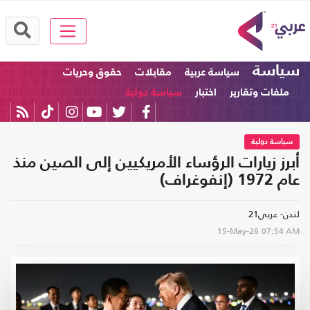
سياسة
سياسة عربية
مقابلات
حقوق وحريات
ملفات وتقارير
اختبار
سياسة دولية
سياسة دولية
أبرز زيارات الرؤساء الأمريكيين إلى الصين منذ
عام 1972 (إنفوغراف)
لندن- عربي21
15-May-26
07:54 AM