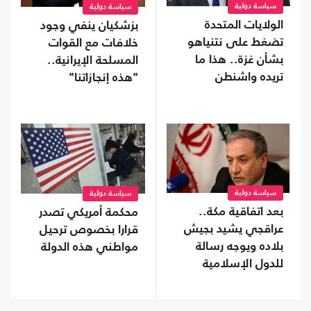
سياسة دولية
سياسة دولية
الولايات المتحدة
بزشكيان ينفي وجود
تضغط على نتنياهو
خلافات مع القوات
بشأن غزة.. هذا ما
المسلحة الإيرانية..
تريده واشنطن
"هذه إنجازاتنا"
سياسة دولية
سياسة دولية
بعد اتفاقية مكة..
محكمة أمريكي تصدر
عراقجي يشيد بجيش
قرارا بخصوص ترحيل
بلاده ويوجه رسالة
مواطني هذه الدولة
للدول الإسلامية