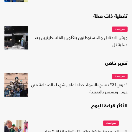
تغطية ذات صلة
سياسة
جيش الاحتلال والمستوطنون ينكّلون بالفلسطينيين بعد
عملية تل
تقرير خاص
سياسة
"عربي21" تتشح بالسواد حدادا على شهداء الصحافة في
غزة.. وتستمر بالتغطية
الأكثر قراءة اليوم
سياسة
1