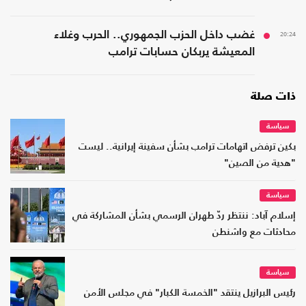
20:24
غضب داخل الحزب الجمهوري.. الحرب وغلاء
المعيشة يربكان حسابات ترامب
ذات صلة
سياسة
بكين ترفض اتهامات ترامب بشأن سفينة إيرانية.. ليست
"هدية من الصين"
سياسة
إسلام آباد: ننتظر ردّ طهران الرسمي بشأن المشاركة في
محادثات مع واشنطن
سياسة
رئيس البرازيل ينتقد "الخمسة الكبار" في مجلس الأمن