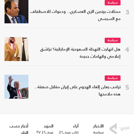
سياسة
3
ممثلات يرتدين الزي العسكري.. ودعوات للاصطفاف
مع السيسي
سياسة
4
هل انهارت التهدئة السعودية الإماراتية؟ تراشق
إعلامي واتهامات جديدة
سياسة
5
ترامب يعلن إلغاء الهجوم على إيران مقابل صفقة..
هذه ملامحها
الأخبار
آراء
المزيد
أخبار حسب
سياسة
كتاب عربي21
عربي21 TV
البلد