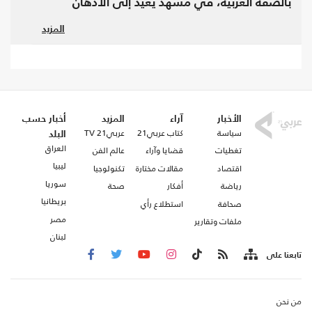
بالضفة الغربية، في مشهد يعيد إلى الأذهان
النكبة
فصول
التي بدأت عام 1948 وما تزال تتكرر
المزيد
بأشكال مختلفة.
الأخبار
آراء
المزيد
أخبار حسب
سياسة
كتاب عربي21
عربي21 TV
البلد
العراق
تغطيات
قضايا وآراء
عالم الفن
ليبيا
اقتصاد
مقالات مختارة
تكنولوجيا
سوريا
رياضة
أفكار
صحة
بريطانيا
صحافة
استطلاع رأي
مصر
ملفات وتقارير
لبنان
تابعنا على
من نحن