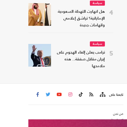
سياسة
4
هل انهارت التهدئة السعودية
الإماراتية؟ تراشق إعلامي
واتهامات جديدة
سياسة
5
ترامب يعلن إلغاء الهجوم على
إيران مقابل صفقة.. هذه
ملامحها
تابعنا على
من نحن
اتصل بنا
شروط الاستخدام