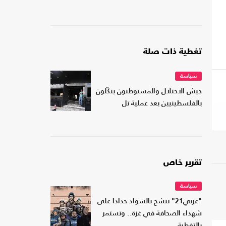
تغطية ذات صلة
سياسة
جيش الاحتلال والمستوطنون ينكّلون
بالفلسطينيين بعد عملية تل
تقرير خاص
سياسة
"عربي21" تتشح بالسواد حدادا على
شهداء الصحافة في غزة.. وتستمر
بالتغطية