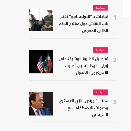
سياسة
1
قيادات بـ "البوليساريو" تفتح
باب النقاش حول مقترح الحكم
الذاتي المغربي
سياسة
2
تفاصيل الضربة الوشيكة على
إيران.. لهذا السبب أصيب
الأمريكيون بالذهول
سياسة
3
ممثلات يرتدين الزي العسكري..
ودعوات للاصطفاف مع
السيسي