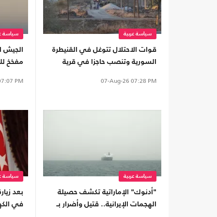
سياسة عربية
سياسة عر
قوات الاحتلال تتوغل في القنيطرة
الجيش ال
السورية وتنصب حاجزا في قرية
مفخخ للح
"عين زيوان"
7:07 PM
07-Aug-26
07:28 PM
سياسة عربية
سياسة عر
"أدنوك" الإماراتية تكشف حصيلة
بعد زيارة
الهجمات الإيرانية.. قتيل وأضرار بـ
في الكهر
15 سفينة
النفط