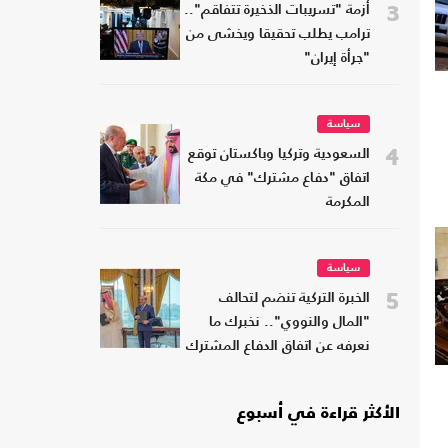
3
أزمة "تسريبات الذخيرة تتفاقم"..
ترامب يطلب تحقيقا ويخشى من
"جرأة إيران"
سياسة
4
السعودية وتركيا وباكستان توقع
اتفاق "دفاع مشترك" في مكة
المكرمة
سياسة
5
الخبرة التركية تنضم لتحالف
"المال والنووي".. نخبرك ما
نعرفه عن اتفاق الدفاع المشترك
الأكثر قراءة في أسبوع