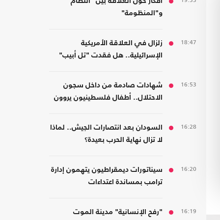
19:33
أفكار حول العلاقة بين "النظام"
و"المنظومة"
18:47
زلزال في العلاقة الأمريكية
الإسرائيلية.. هل فقدت "تل أبيب"
دعم واشنطن التاريخي؟
16:53
شهادات صادمة من داخل سجون
الاحتلال.. أطفال فلسطينيون يروون
قصص التعذيب
16:28
السودان بعد انتصارات الجيش.. لماذا
لا تزال نهاية الحرب بعيدة؟
16:20
سيناتورات ديمقراطيون يتهمون إدارة
ترامب بمساندة اعتداءات
المستوطنين
16:19
"رفح الإنسانية" مدينة الموت