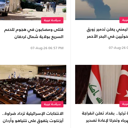
بية
سياسة عربية
يمني يعلن تدمير زورق
قتلى ومصابون في هجوم للدعم
وثيين في البحر الأحمر
السريع بولاية شمال كردفان
07-Aug-26
0
07-Aug-26
06:57 PM
بية
سياسة عربية
 تركيا.. بغداد تعلن انفراجة
الانتخابات الإسرائيلية تزداد ضراوة..
باء وتحركا لإعادة تصدير
آيزنكوت يتفوق على نتنياهو وأردان
يفرّق الليكود