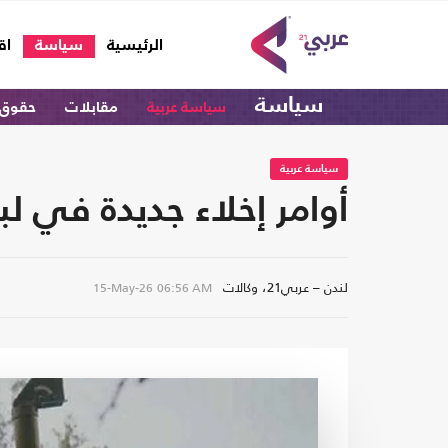
(current)
الرئيسية
سياسة
اق
سياسة
سياسة عربية
مقابلات
حقوق 
سياسة عربية
أوامر إخلاء جديدة في لب
لندن – عربي21، وكالات
15-May-26
06:56 AM