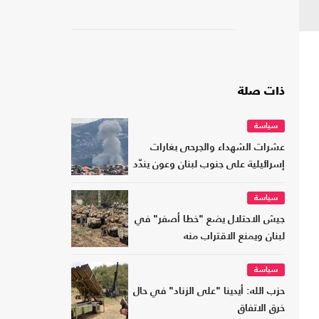
ذات صلة
سياسة
عشرات الشهداء والجرحى بغارات
إسرائيلية على جنوب لبنان وعون يندّد
سياسة
جيش الاحتلال يضع "خطا أصفر" في
لبنان ويمنع الاقتراب منه
سياسة
حزب الله: أيدينا "على الزناد" في حال
خرق الاتفاق