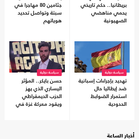
بريطانيا.. حكم تاريخي
جثامين 80 مهاجرا في
يحمي مناهضي
سبتة وتواصل تحديد
الصهيونية
هوياتهم
سياسة دولية
سياسة دولية
تهديد بإجراءات إسبانية
حسن بايكر.. المؤثر
ضد إيطاليا حال
اليساري الذي يهز
استمرار الضوابط
الحزب الديمقراطي
الحدودية
ويقود معركة غزة في
الفضاء الرقمي
أخبار الساعة