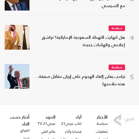
مع السيسي
سياسة
4
هل انهارت التهدئة السعودية الإماراتية؟ تراشق
إعلامي واتهامات جديدة
سياسة
5
ترامب يعلن إلغاء الهجوم على إيران مقابل صفقة..
هذه ملامحها
الأخبار
آراء
المزيد
أخبار حسب
سياسة
كتاب عربي21
عربي21 TV
البلد
العراق
تغطيات
قضايا وآراء
عالم الفن
ليبيا