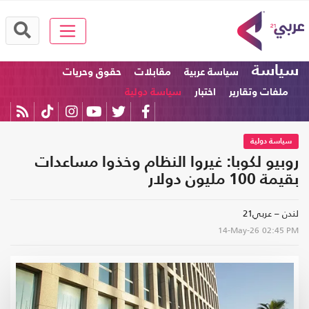
سياسة
سياسة عربية
مقابلات
حقوق وحريات
ملفات وتقارير
اختبار
سياسة دولية
سياسة دولية
روبيو لكوبا: غيروا النظام وخذوا مساعدات
بقيمة 100 مليون دولار
لندن – عربي21
14-May-26
02:45 PM