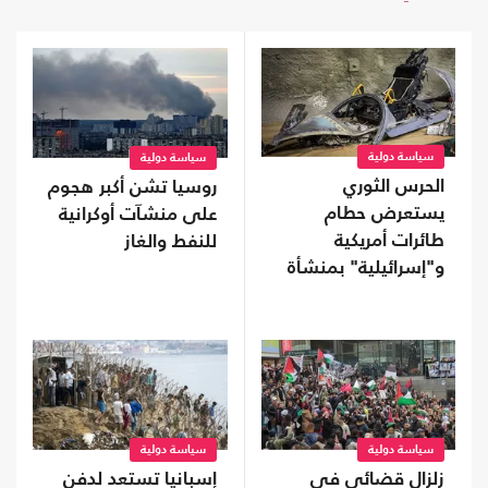
سياسة دولية
سياسة دولية
الحرس الثوري
روسيا تشن أكبر هجوم
يستعرض حطام
على منشآت أوكرانية
طائرات أمريكية
للنفط والغاز
و"إسرائيلية" بمنشأة
تحت الأرض (شاهد)
سياسة دولية
سياسة دولية
زلزال قضائي في
إسبانيا تستعد لدفن