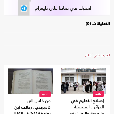
اشترك في قناتنا على تليغرام
التعليقات (0)
المزيد في أفكار
تقارير
تقارير
إصلاح التعليم في
من فاس إلى
الجزائر.. الفلسفة
كامبريدج.. رحلات ابن
والهوية واللغات في
بطوطة تكشف انتقال