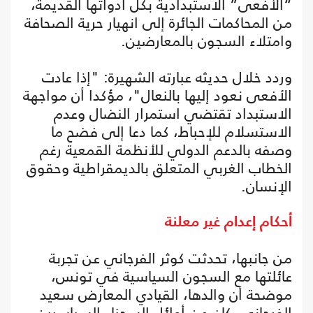
“الأفعى” الاستبدادية بكل أدواتها القديمة،
من المحاكمات الجائرة إلى انهيار حرية الصحافة
وامتلاء السجون بالمعارضين.
وردد خلال حديثه عبارته الشهيرة: "إذا عادت
الأفعى نعود إليها بالنعال"، مؤكدا أن مواجهة
الاستبداد تقتضي استمرار النضال وعدم
الاستسلام للإحباط، كما دعا إلى فضح ما
وصفه بالدعم الدولي للأنظمة القمعية رغم
الخطاب الغربي المتعلق بالديمقراطية وحقوق
الإنسان.
أحكام إعدام غير معلنة
من جانبها، تحدثت كوثر الفرجاني عن تجربة
عائلتها مع السجون السياسية في تونس،
موضحة أن والدها، القيادي المعارض سعيد
الفرجاني، كان من أوائل السجناء السياسيين