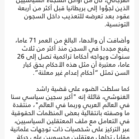
الذين لجؤوا إلى بريطانيا قبل أكثر من أربعة
عقود بعد تعرضه للتعذيب داخل السجون
التونسية.
وأضافت أن والدها، البالغ من العمر 71 عاما،
يقبع مجددا في السجن منذ أكثر من ثلاث
سنوات ويواجه أحكاما تراكمية تصل إلى 26
عاما، معتبرة أن مثل هذه الأحكام بحق كبار
السن تمثل “أحكام إعدام غير معلنة”.
كما سلطت الضوء على قضية راشد
الغنوشي، قائلة إنه "أكبر سجين سياسي سنا
في العالم العربي وربما في العالم"، منتقدة
ما وصفته بانتقائية بعض المنظمات الحقوقية
في التعامل مع ملف المعتقلين السياسيين،
عبر التركيز على شخصيات ذات توجهات علمانية
مقابل تجاهل معتقلين محسوبين على حركة