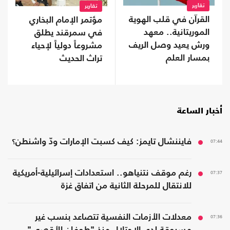
تقارير
تقارير
القرآن في قلب الهوية
مؤتمر الإمام البخاري
الموريتانية.. معهد
في سمرقند يطلق
ورش يعيد وصل الريف
مشروعاً دولياً لإحياء
بمسار العلم
تراث الحديث
أخبار الساعة
07:44
فايننشال تايمز: كيف كسبت الإمارات ودّ واشنطن؟
07:37
رغم موقف نتنياهو.. استعدادات إسرائيلية-أمريكية
للانتقال للمرحلة الثانية من اتفاق غزة
07:36
معدلات الأزمات النفسية تتصاعد بنسب غير