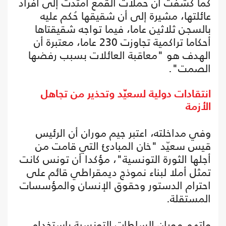
كما كشفت أن حملات القمع امتدت إلى أفراد
عائلتها، مشيرة إلى أن شقيقها حُكم عليه
بالسجن ثلاثين عاما، فيما تواجه شقيقتاها
أحكاما تراكمية تجاوزت 230 عاما، معتبرة أن
الهدف هو "معاقبة العائلات بسبب رفضها
الصمت".
انتقادات دولية لسعيّد وتحذير من تجاهل
الأزمة
وفي مداخلته، اعتبر جيم موران أن الرئيس
قيس سعيّد "خان المبادئ التي قامت من
أجلها الثورة التونسية"، مؤكدا أن تونس كانت
تمثل أملا لبناء نموذج ديمقراطي قائم على
احترام الدستور وحقوق الإنسان والمؤسسات
المستقلة.
واتهم موران السلطات التونسية باستخدام