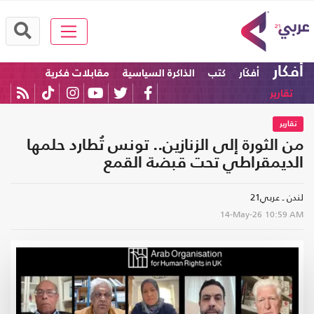
أفكار
أفكَار
كتب
الذاكرة السياسية
مقابلات فكرية
تقارير
تقارير
من الثورة إلى الزنازين.. تونس تُطارد حلمها
الديمقراطي تحت قبضة القمع
لندن ـ عربي21
14-May-26
10:59 AM