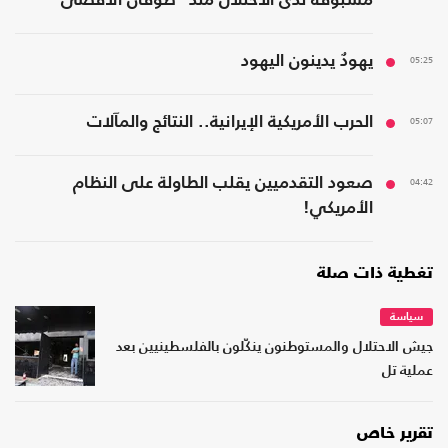
مسبوقة لدى الاحتلال منذ "طوفان الأقصى"
05:25
يهودٌ يدينون اليهود
05:07
الحرب الأمريكية الإيرانية.. النتائج والمآلات
04:42
صعود التقدميين يقلب الطاولة على النظام
الأمريكي!
تغطية ذات صلة
سياسة
جيش الاحتلال والمستوطنون ينكّلون بالفلسطينيين بعد
عملية تل
تقرير خاص