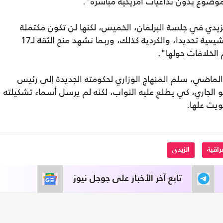
لموضوع بدون تداعيات أمريكية مباشرة".
يدي في جلسة البرلمان، الخميس، لكنها لن تكون مكتملة
وإنما منقوصة بسبب الخلافات بين القوى الشيعية تحديدا، والكردية كذلك، وربما نشهد منح الثقة لـ17
 الخلافات حولها".
 الذي كلف رسميا في 27 نيسان الماضي، سلم المنهاج الوزاري لحكومته الجديدة إلى رئيس
حلبوسي، في 7 من أيار/ مايو الجاري، كي يطلع عليه النواب، لكنه لم يرسل أسماء تشكيلته
ويت علها.
راقية
الزيدي
تابع آخر الأخبار على جوجل نيوز