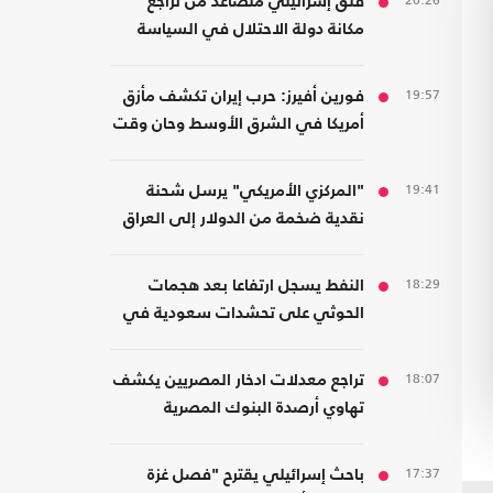
20:26
قلق إسرائيلي متصاعد من تراجع
مكانة دولة الاحتلال في السياسة
الأمريكية
19:57
فورين أفيرز: حرب إيران تكشف مأزق
أمريكا في الشرق الأوسط وحان وقت
الانسحاب
19:41
"المركزي الأمريكي" يرسل شحنة
نقدية ضخمة من الدولار إلى العراق
18:29
النفط يسجل ارتفاعا بعد هجمات
الحوثي على تحشدات سعودية في
اليمن
18:07
تراجع معدلات ادخار المصريين يكشف
تهاوي أرصدة البنوك المصرية
17:37
باحث إسرائيلي يقترح "فصل غزة