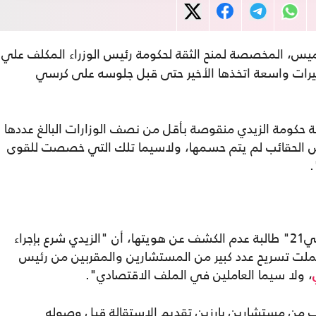
ميس، المخصصة لمنح الثقة لحكومة رئيس الوزراء المكلف علي
رات واسعة اتخذها الأخير حتى قبل جلوسه على كرسي
 حكومة الزيدي منقوصة بأقل من نصف الوزارات البالغ عددها
 بعض الحقائب لم يتم حسمها، ولاسيما تلك التي خصصت للقوى
.
وكشفت المصادر السياسية في حديث لـ"عربي21" طالبة عدم الكشف عن هويتها، أن "الزيدي شرع بإجراء
شملت تسريح عدد كبير من المستشارين والمقربين من رئيس
، ولا سيما العاملين في الملف الاقتصادي".
 من مستشارين بارزين تقديم الاستقالة قبل وصوله