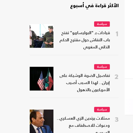
الأكثر قراءة في أسبوع
سياسة
1
قيادات بـ "البوليساريو" تفتح
باب النقاش حول مقترح الحكم
الذاتي المغربي
سياسة
2
تفاصيل الضربة الوشيكة على
إيران.. لهذا السبب أصيب
الأمريكيون بالذهول
سياسة
3
ممثلات يرتدين الزي العسكري..
ودعوات للاصطفاف مع
السيسي