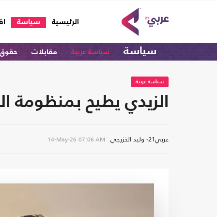
(current)
الرئيسية
سياسة
اق
سياسة
سياسة عربية
مقابلات
حقوق 
سياسة عربية
الزيدي يطيح بمنظومة ال
عربي21- وليد الخزرجي
14-May-26
07:06 AM