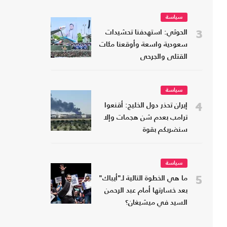
سياسة
3
الحوثي: استهدفنا تحشيدات
سعودية واسعة وأوقعنا مئات
القتلى والجرحى
سياسة
4
إيران تحذر دول الخليج: أقنعوا
ترامب بعدم شن هجمات وإلا
سنضربكم بقوة
سياسة
5
ما هي الخطوة التالية لـ"أيباك"
بعد خسارتها أمام عبد الرحمن
السيد في ميشيغان؟