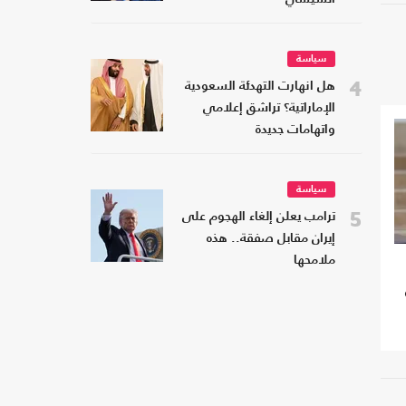
سياسة
4
هل انهارت التهدئة السعودية
الإماراتية؟ تراشق إعلامي
واتهامات جديدة
سياسة
5
ترامب يعلن إلغاء الهجوم على
إيران مقابل صفقة.. هذه
ملامحها