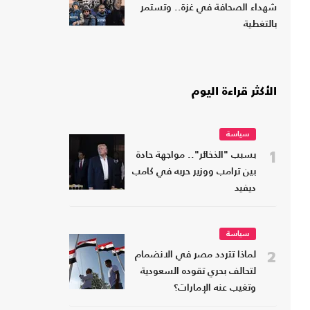
شهداء الصحافة في غزة.. وتستمر
بالتغطية
الأكثر قراءة اليوم
سياسة
1
بسبب "الذخائر".. مواجهة حادة
بين ترامب ووزير حربه في كامب
ديفيد
سياسة
2
لماذا تتردد مصر في الانضمام
لتحالف بحري تقوده السعودية
وتغيب عنه الإمارات؟