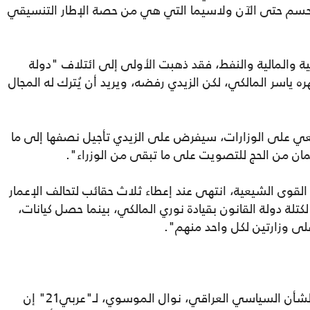
 تحسم حتى الآن ولاسيما التي هي من حصة الإطار التنسيقي
لية والمالية والنفط، فقد ذهبت الأولى إلى ائتلاف "دولة
ه ياسر المالكي، لكن الزيدي رفضه، ويريد أن يُترك له المجال
عي على الوزارات، سيفرض على الزيدي تأجيل نصفها إلى ما
لمان من الحج للتصويت على ما تبقى من الوزراء".
قوى الشيعية، انتهى عند إعطاء ثلاث حقائب لتحالف الإعمار
كتلة دولة القانون بقيادة نوري المالكي، بينما حصل كيانات،
لى وزارتين لكل واحد منهم".
وخصوص إجراءات الزيدي، قالت الباحثة في الشأن السياسي العراقي، نوال الموسوي، لـ"عربي21" إن