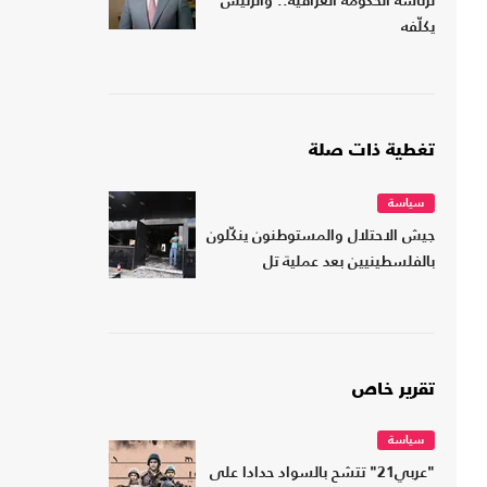
لرئاسة الحكومة العراقية.. والرئيس
يكلّفه
تغطية ذات صلة
سياسة
جيش الاحتلال والمستوطنون ينكّلون
بالفلسطينيين بعد عملية تل
تقرير خاص
سياسة
"عربي21" تتشح بالسواد حدادا على