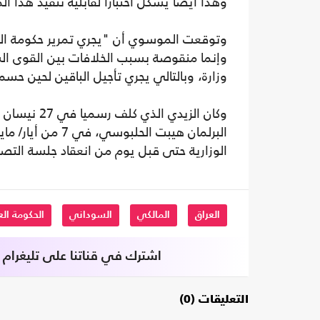
وهذا أيضا يشكل اختبارا لقابلية تنفيذ هذا ا
وتوقعت الموسوي أن "يجري تمرير حكومة الز
وزارة، وبالتالي يجري تأجيل الباقين لحين حسم
وكان الزيدي
البرلمان هيبت ال
الوزارية حتى قبل يوم من انعقاد جلسة التص
العراق
المالكي
السوداني
الحكومة الع
اشترك في قناتنا على تليغرام
التعليقات (0)