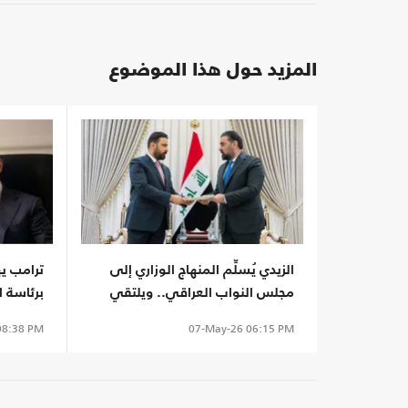
المزيد حول هذا الموضوع
الزيدي يُسلِّم المنهاج الوزاري إلى
ترامب يه
مجلس النواب العراقي.. ويلتقي
برئاسة ا
العامري
8:38 PM
07-May-26
06:15 PM