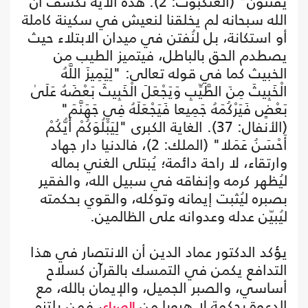
يُفْتَنُونَ" (العنكبوت: 2). هذه الآية تكشف أن
الله سبحانه لم يخلقنا لنعيش في سكينة كاملة
أو استكانة، بل لنُفتن في ميدان الابتلاء حيث
يصطدم الحق بالباطل، فيتميز الطيب من
الخبيث كما في قوله تعالى: "لِيَمِيزَ اللَّهُ
الْخَبِيثَ مِنَ الطَّيِّبِ وَيَجْعَلَ الْخَبِيثَ بَعْضَهُ عَلَىٰ
بَعْضٍ فَيَرْكُمَهُ جَمِيعا فَيَجْعَلَهُ فِي جَهَنَّمَ"
(الأنفال: 37). الغاية الكبرى "لِيَبْلُوَكُمْ أَيُّكُمْ
أَحْسَنُ عَمَلا" (الملك: 2)، فالدنيا دار جهاد
وارتقاء، لا راحة دائمة؛ يُبتلى الغني بماله
ليُظهر كرمه وإنفاقه في سبيل الله، والفقير
بصبره ليُثبت إيمانه وتوكله، والقوي بحكمته
ليُبيّن عدله وعدوانه على الظالمين.
يؤكد الدكتور عماد الدين أن الانتصار في هذا
التدافع يكمن في التمسك بالقرآن كسلاح
أساسي، والصبر الجميل، والإيمان بالله، مع
الدعوة بحكمة لا هروبا من
، فمن يلتزم
الصراع