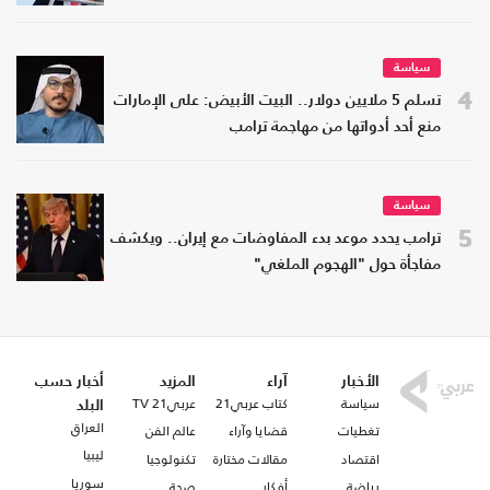
سياسة
4
تسلم 5 ملايين دولار.. البيت الأبيض: على الإمارات
منع أحد أدواتها من مهاجمة ترامب
سياسة
5
ترامب يحدد موعد بدء المفاوضات مع إيران.. ويكشف
مفاجأة حول "الهجوم الملغي"
الأخبار
آراء
المزيد
أخبار حسب
سياسة
كتاب عربي21
عربي21 TV
البلد
العراق
تغطيات
قضايا وآراء
عالم الفن
ليبيا
اقتصاد
مقالات مختارة
تكنولوجيا
سوريا
رياضة
أفكار
صحة