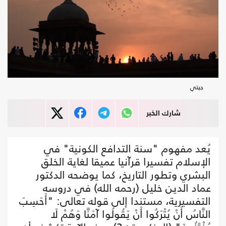
جيتي
شارك الخبر
يُعد مفهوم "سنة التدافع الكونية" في
الإسلام تفسيرا قرآنيا عميقا لغاية الخلق
البشري وتطور التاريخ، كما يوضحه الدكتور
عماد الدين خليل (رحمه الله) في دروسه
التفسيرية، مستندا إلى قوله تعالى: "أَحَسِبَ
النَّاسُ أَنْ يُتْرَكُوا أَنْ يَقُولُوا آمَنَّا وَهُمْ لَا