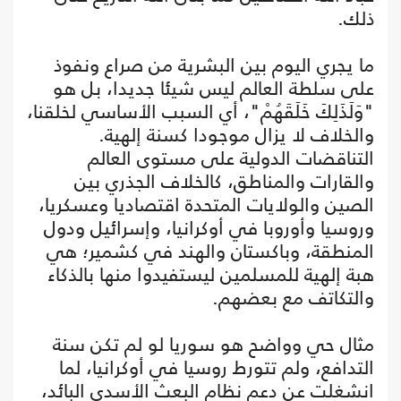
ذلك.
ما يجري اليوم بين البشرية من صراع ونفوذ
على سلطة العالم ليس شيئا جديدا، بل هو
"وَلَذَلِكَ خَلَقَهُمْ"، أي السبب الأساسي لخلقنا،
والخلاف لا يزال موجودا كسنة إلهية.
التناقضات الدولية على مستوى العالم
والقارات والمناطق، كالخلاف الجذري بين
الصين والولايات المتحدة اقتصاديا وعسكريا،
وروسيا وأوروبا في أوكرانيا، وإسرائيل ودول
المنطقة، وباكستان والهند في كشمير؛ هي
هبة إلهية للمسلمين ليستفيدوا منها بالذكاء
والتكاتف مع بعضهم.
مثال حي وواضح هو سوريا لو لم تكن سنة
التدافع، ولم تتورط روسيا في أوكرانيا، لما
انشغلت عن دعم نظام البعث الأسدي البائد،