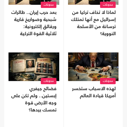
مدونات
مدونات
لماذا لا تخاف تركيا من
بعد حرب إيران.. طائرات
إسرائيل مع أنها تمتلك
شبحية وصواريخ قارية
ترسانة من الأسلحة
ورقائق إلكترونية:
النووية؟
ثلاثية القوة التركية
الجديدة
مدونات
مدونات
لهذه الاسباب ستخسر
فضائح جيفري
أمريكا قيادة العالم
إبستين.. ولم تكن على
وجه الأرض قوة
تمسك بيدها؟