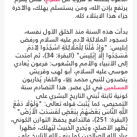
يرتفع بإذن الله، ومن يستسلم يهلك، والآخرة
جزاء هذا الابتلاء كله.
بدأت هذه السنة منذ الخلق الأول نفسه،
كسجود الملائكة لآدم عليه السلام ورفض
إبليس: "وَإِذْ قُلْنَا لِلْمَلَائِكَةِ اسْجُدُوا لِآدَمَ
فَسَجَدُوا إِلَّا إِبْلِيسَ" (البقرة: 34)، ثم امتدت
إلى الأنبياء والأمم والشعوب: فرعون يُعادي
موسى عليه السلام، أبو لهب وقريش
يتصدون للنبي محمد ﷺ، والكفار يُحاربون
في كل عصر. هذا التصادم سنة
المسلمين
كونية ثابتة تُبني التاريخ البشري على
التمحيص، كما يُثبت قوله تعالى: "وَلَوْلَا دَفْعُ
اللَّهِ النَّاسَ بَعْضَهُمْ بِبَعْضٍ لَفَسَدَتِ الْأَرْضُ"
(البقرة: 251)، فالتدافع يحفظ التوازن الكوني،
يُظهر الأصلح، ويُخرج الخبيث ليُهلك، مُظهرا
عباد الله الصالحين كما بنى الله التاريخ على