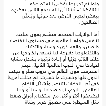
ولما تم تحريرها بفضل الله ثم هذه
التناقضات، مُثبتا أن الله يدفع الناس بعضهم
ببعض ليحيي الأرض بعد موتها ويُمكّن
الصالحين.
أما الولايات المتحدة، فتشعر بقوى صاعدة
تنافس قواها العالمية على مستوى الاقتصاد
كالصين، والعسكري كروسيا، والتكتيك
والتكنولوجيا كغيرها، لذا تسعى لخروجها من
حلف الناتو جزئيا أو إعادة ترتيبه، بشكل مشابه
لحيادها في الحرب العالمية الثانية، حيث
استنزفت قوى العالم في حروب هتلر وأُنهكت
الدول كلها وخسرت ما خسرت، ثم دخلت أمريكا
في آخر اللحظات لتنتصر وتُشكّل النظام
العالمي. اليوم، تريد صداما روسيا أوروبيا
ليضعفوا أكثر وأكثر، مع استخدام أوراق ضغط
مثل السيطرة على مضيق هرمز وقناة