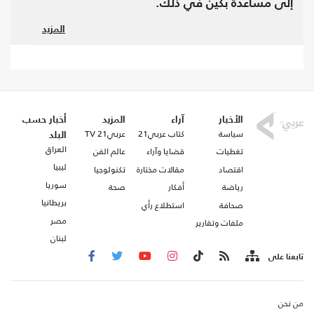
إلى مساعدة بكين في ذلك.
المزيد
الحوثي
من جانبها، حذرت جماعة
اليمنية، الأربعاء،
من "حرب سيكتوي بها الجميع" في المنطقة
والعالم حال تجدد العدوان الأمريكي على إيران.
الأخبار
آراء
المزيد
أخبار حسب
سياسة
كتاب عربي21
عربي21 TV
البلد
العراق
تغطيات
قضايا وآراء
عالم الفن
ليبيا
اقتصاد
مقالات مختارة
تكنولوجيا
سوريا
رياضة
أفكار
صحة
بريطانيا
صحافة
استطلاع رأي
مصر
ملفات وتقارير
لبنان
تابعنا على
من نحن