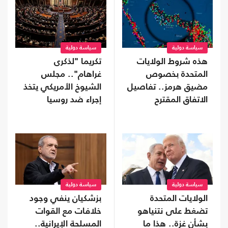
سياسة دولية
سياسة دولية
هذه شروط الولايات
تكريما "لذكرى
المتحدة بخصوص
غراهام".. مجلس
مضيق هرمز.. تفاصيل
الشيوخ الأمريكي يتخذ
الاتفاق المقترح
إجراء ضد روسيا
سياسة دولية
سياسة دولية
الولايات المتحدة
بزشكيان ينفي وجود
تضغط على نتنياهو
خلافات مع القوات
بشأن غزة.. هذا ما
المسلحة الإيرانية..