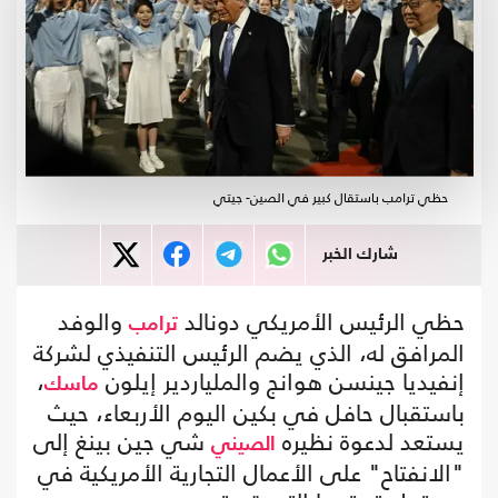
حظي ترامب باستقال كبير في الصين- جيتي
شارك الخبر
حظي الرئيس الأمريكي دونالد
والوفد
ترامب
المرافق له، الذي يضم الرئيس التنفيذي لشركة
إنفيديا جينسن هوانج والملياردير إيلون
،
ماسك
باستقبال حافل في بكين اليوم الأربعاء، حيث
يستعد لدعوة نظيره
شي جين بينغ إلى
الصيني
"الانفتاح" على الأعمال التجارية الأمريكية في