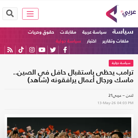
سياسة
سياسة عربية
مقابلات
حقوق وحريات
ملفات وتقارير
اختبار
سياسة دولية
سياسة دولية
ترامب يحظى باستقبال حافل في الصين..
ماسك ورجال أعمال يرافقونه (شاهد)
لندن – عربي21
13-May-26
04:03 PM