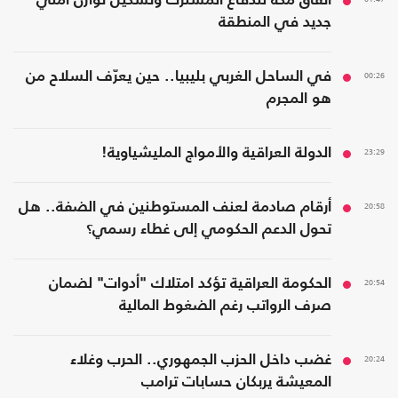
اتفاق مكة للدفاع المشترك وتشكيل توازن أمني
جديد في المنطقة
00:26
في الساحل الغربي بليبيا.. حين يعرّف السلاح من
هو المجرم
23:29
الدولة العراقية والأمواج المليشياوية!
20:58
أرقام صادمة لعنف المستوطنين في الضفة.. هل
تحول الدعم الحكومي إلى غطاء رسمي؟
20:54
الحكومة العراقية تؤكد امتلاك "أدوات" لضمان
صرف الرواتب رغم الضغوط المالية
20:24
غضب داخل الحزب الجمهوري.. الحرب وغلاء
المعيشة يربكان حسابات ترامب