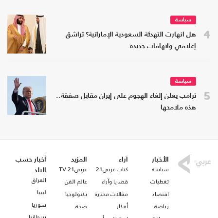
سياسة
4
هل انهارت التهدئة السعودية الإماراتية؟ تراشق
إعلامي واتهامات جديدة
سياسة
5
ترامب يعلن إلغاء الهجوم على إيران مقابل صفقة..
هذه ملامحها
الأخبار
آراء
المزيد
أخبار حسب
سياسة
كتاب عربي21
عربي21 TV
البلد
العراق
تغطيات
قضايا وآراء
عالم الفن
ليبيا
اقتصاد
مقالات مختارة
تكنولوجيا
سوريا
رياضة
أفكار
صحة
بريطانيا