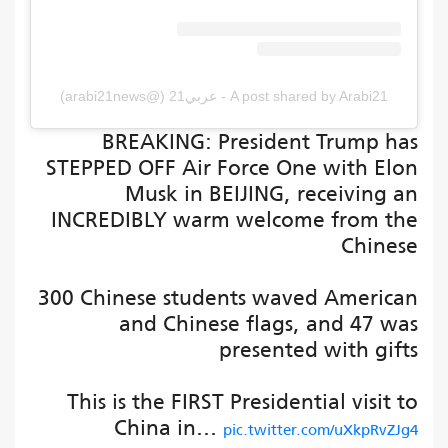
A post shared by Arabi21 - عربي21 (@arabi21news)
BREAKING: President Trump has
STEPPED OFF Air Force One with Elon
Musk in BEIJING, receiving an
INCREDIBLY warm welcome from the
Chinese
300 Chinese students waved American
and Chinese flags, and 47 was
presented with gifts
This is the FIRST Presidential visit to
China in…
pic.twitter.com/uXkpRvZJg4