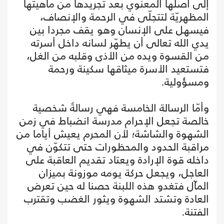
إلى أصلها المعنوي بعد تجريدها من ماهيتها
المظهريّة لتتجلّى في الرحمة والإنصاف،
فيسهل على الإنسان وهو يقف مجردا بين
يدي الله تعالى أن يطهّر لسانه داخل أسرته
من القسوة ويده من الأذى وقلبه من الغل،
فتستعيد الأسرة ميثاقها سكينة ورحمة
ومسؤولية.
وأمّا الرسالة الخامسة فهي رسالةٌ شخصية
خالصة تجعل الإحرام مدرسة انضباط في زمن
الشهوة والشاشة؛ لأن المحرم يعيش أياما من
مراقبة الحدود والمحظورات حتى تتكوّن في
داخله قوة الإرادة ويعتاد تقديم العاقبة على
العاجل، ويجعل حركة يومه موزونة بميزان
المآل فتغدو هذه اللبنة حصنا له حين تعرض
العادة وتشتد الشهوة ويثور الغضب وتقترب
الفتنة.