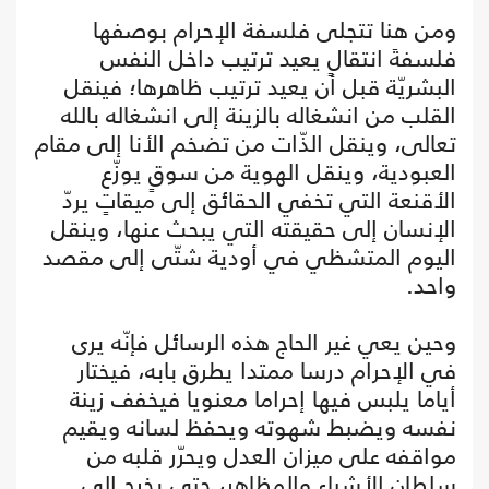
ومن هنا تتجلى فلسفة الإحرام بوصفها
فلسفةَ انتقالٍ يعيد ترتيب داخل النفس
البشريّة قبل أن يعيد ترتيب ظاهرها؛ فينقل
القلب من انشغاله بالزينة إلى انشغاله بالله
تعالى، وينقل الذّات من تضخم الأنا إلى مقام
العبودية، وينقل الهوية من سوقٍ يوزّع
الأقنعة التي تخفي الحقائق إلى ميقاتٍ يردّ
الإنسان إلى حقيقته التي يبحث عنها، وينقل
اليوم المتشظي في أودية شتّى إلى مقصد
واحد.
وحين يعي غير الحاج هذه الرسائل فإنّه يرى
في الإحرام درسا ممتدا يطرق بابه، فيختار
أياما يلبس فيها إحراما معنويا فيخفف زينة
نفسه ويضبط شهوته ويحفظ لسانه ويقيم
مواقفه على ميزان العدل ويحرّر قلبه من
سلطان الأشياء والمظاهر، حتى يخرج إلى