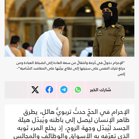
"الإحرام دخولٌ في حُرمة وانتقالٌ من سعة العادة إلى انضباط العبادة ومن
حركةٍ تترك النفس على سجيتها إلى نظامٍ يربّيها على المقاصد السّامية"-
إكس
شارك الخبر
الإحرام في الحجّ حدثٌ تربويٌّ هائل، يطرق
ظاهر الإنسان ليصل إلى باطنه ويُبدّل هيئة
الجسد ليُبدّل وجهة الروح، إذ يخلع المرء ثوبه
الذي تعرّفه به الأسواق والوظائف والمجالس