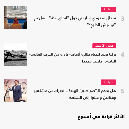
سياسة
3
سجال سعودي إماراتي حول "اتفاق مكة".. هل تم
"تهميش الخليج؟"
عربي 21 لايت
4
تركيا تعيد للحياة طائرة ألمانية نادرة من الحرب العالمية
الثانية.. حلقت مجددا
سياسة
5
هل يحكم الـ"صراصير" الهند؟.. نخبرك عن مشاهير
وفنانين وصلوا إلى السلطة
الأكثر قراءة في أسبوع