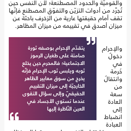
والقوميّة والحدود المصطنعة؛ لأن النفس حين
تُجرَّد من أدوات التزيّن والتفوّق المصطنع فإنّها
تقف أمام حقيقتها عارية من الزخرف باحثة عن
ميزان أصدق في تقييمه من ميزان المظاهر.
والإحرام
يتقدّم الإحرام بوصفه ثورة
دخولٌ
صامتة على طغيان الرموز
في
الاجتماعية؛ فالمحرم حين يخلع
حُرمة
ثوبه ويلبس ثوب الإحرام فإنّه
وانتقالٌ
يخرج من سوق معايير الظاهر
من
الخارجيّة إلى ميزان التقييم
سعة
الحقيقيّ وإلى سؤال التقوى
العادة
عندما تستوي الأجساد في
إلى
العين النّاظرة إليها
انضباط
العبادة