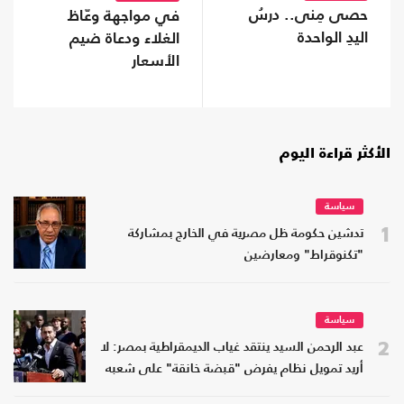
حصى مِنى.. درسُ
في مواجهة وعّاظ
اليدِ الواحدة
الغلاء ودعاة ضيم
الأسعار
الأكثر قراءة اليوم
سياسة
1
تدشين حكومة ظل مصرية في الخارج بمشاركة
"تكنوقراط" ومعارضين
سياسة
2
عبد الرحمن السيد ينتقد غياب الديمقراطية بمصر: لا
أريد تمويل نظام يفرض "قبضة خانقة" على شعبه