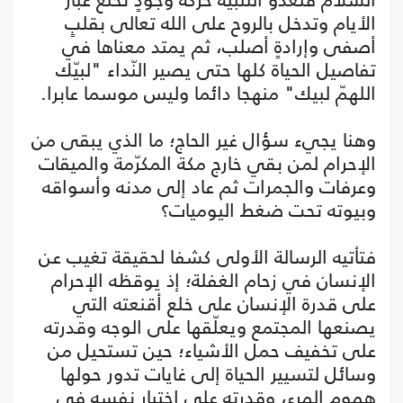
الأيام وتدخل بالروح على الله تعالى بقلبٍ
أصفى وإرادةٍ أصلب، ثم يمتد معناها في
تفاصيل الحياة كلها حتى يصير النّداء "لبيّك
اللهمّ لبيك" منهجا دائما وليس موسما عابرا.
وهنا يجيء سؤال غير الحاج؛ ما الذي يبقى من
الإحرام لمن بقي خارج مكة المكرّمة والميقات
وعرفات والجمرات ثم عاد إلى مدنه وأسواقه
وبيوته تحت ضغط اليوميات؟
فتأتيه الرسالة الأولى كشفا لحقيقة تغيب عن
الإنسان في زحام الغفلة؛ إذ يوقظه الإحرام
على قدرة الإنسان على خلع أقنعته التي
يصنعها المجتمع ويعلّقها على الوجه وقدرته
على تخفيف حمل الأشياء؛ حين تستحيل من
وسائل لتسيير الحياة إلى غايات تدور حولها
هموم المرء، وقدرته على اختبار نفسه في