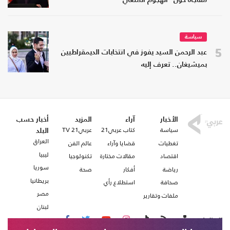
مفاجأة حول "الهجوم الملغي"
سياسة
5
عبد الرحمن السيد يفوز في انتخابات الديمقراطيين
بميشيغان.. تعرف إليه
الأخبار
آراء
المزيد
أخبار حسب
سياسة
كتاب عربي21
عربي21 TV
البلد
العراق
تغطيات
قضايا وآراء
عالم الفن
ليبيا
اقتصاد
مقالات مختارة
تكنولوجيا
سوريا
رياضة
أفكار
صحة
بريطانيا
صحافة
استطلاع رأي
مصر
ملفات وتقارير
لبنان
تابعنا على