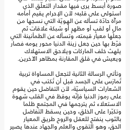
صورة أبسط يرى فيها مقدار التعلّق الذي
استولى على قلبه؛ لأن الإحرام يقيم أمامه
مرآة حادّة تسأله عن الهويّة التي نسجها من
مالٍ أو لقبٍ أو مظهرٍ أو شبكة علاقات ثم
جعلها معيار قيمته، وتسأله عن الطمأنينة التي
فرّط بها حين جعل زينة الدنيا محور يومه فصار
يلهث خلف الماركات ويلاحق الاستهلاك
ويعيش في قلق المقارنة بمظاهر الآخرين.
وتأتي الرسالة الثانية لتجعل المساواة تربية
تُمارَس على الجسد قبل أن تُكتب في
الشعارات السياسيّة، لأن التفاضل حين يقوم
على رموز الدنيا فإنّه يوقظ في القلب شهوة
الاستعلاء ثم يترجمها في المجتمع ظلما
وتكبّرا على الخلق، وحين يسقط التفاضل
بالثوب ينفتح للعقل والروح طريق المعيار
الحق، وهو التقوى والعلم والجهاد عندها يصير