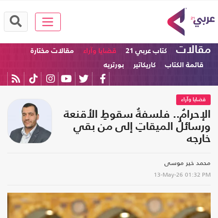
مقالات
كتاب عربي 21
قضايا وآراء
مقالات مختارة
قائمة الكتاب
كاريكاتير
بورتريه
قضايا وآراء
الإحرامُ.. فلسفةُ سقوطِ الأقنعة
ورسائلُ الميقاتِ إلى من بقي
خارجه
محمد خير موسى
13-May-26
01:32 PM