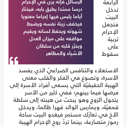
الرابعة
الرسائل فإنّه يرى في الإحرام
تدخل
درسا ممتدا يطرق بابه، فيختار
البيت
أياما يلبس فيها إحراما معنويا
فتجعل
فيخفف زينة نفسه ويضبط
الإحرام
شهوته ويحفظ لسانه ويقيم
تربية
مواقفه على ميزان العدل
على
ويحرّر قلبه من سلطان
سقوط
الأشياء والمظاهر
الاستعلاء والتنافس الصراعيّ الذي يفسد
الأسرة، وتصوغ في الفكر والقلب معنى
الهيبة الحقيقيّة التي يسعى أفراد الأسرة إلى
فرضها فيما بينهم؛ ففي كثير من الأسر
يتحول الزوج وهو يبحث عن هيبته إلى سلطة
قمعيّة، ويمارس الوالد قهرا ظالما، ويدخل
الأخ في تعارُك مستمر فيغدو البيت ساحة
رموز متصارعة، بينما تردّ روح الإحرام الهيبة