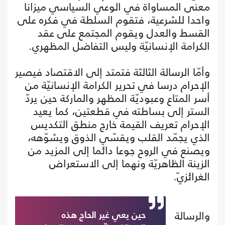
معنى المساواة في الوعي السياسي ميزانا
واحدا للشرعية، فتقوم السلطة في فكره على
القسط والعدل ويقوم المجتمع على عقد
الكرامة الإنسانيّة وليس التفاضل المظهري.
وأمّا الرسالة الثالثة فتمتد إلى الاقتصاد فيصير
الإحرام درسا في تحرير الكرامة الإنسانيّة من
أسر المتاع وعبوديّة المظهر والماركة حين يردّ
الستر إلى بساطته في قطعتين، كما يعيد
الإحرام تعريف القيمة خارج منطق التكديس
الذي يجمّد القلب ويقسّي الذوق ويشوّهه،
ويصنع في الروح جوعا دائما إلى المزيد من
الزينة الظاهريّة ونهما إلى الاستعراض
الغرائزيّ.
والرسالة
حين يعي غير الحاج هذه