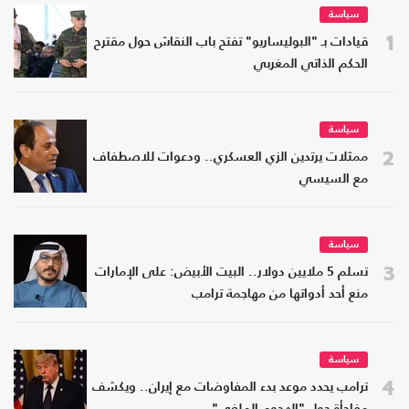
سياسة
1
قيادات بـ "البوليساريو" تفتح باب النقاش حول مقترح
الحكم الذاتي المغربي
سياسة
2
ممثلات يرتدين الزي العسكري.. ودعوات للاصطفاف
مع السيسي
سياسة
3
تسلم 5 ملايين دولار.. البيت الأبيض: على الإمارات
منع أحد أدواتها من مهاجمة ترامب
سياسة
4
ترامب يحدد موعد بدء المفاوضات مع إيران.. ويكشف