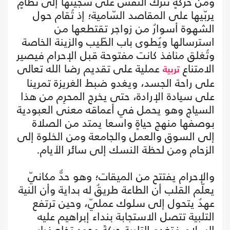
ومن حركةٍ تترك النفس على سجيتها إلى نظامٍ
يربّيها على المقاصد السّامية؛ إذ تُقام حول
الشهوة أسوارٌ من زواجر تقتطعها من
استرسالها ويُطوى باب الطّيب والزينة الخاصة
وتُغلق منافذ كانت مفتوحة قبل الإحرام فيصير
الامتناع
عملية على تقديم رضا الله تعالى
تربية
على راحة الجسد، ويغدو ضبط الغريزة تمرينا
على سيادة الإرادة، حتى يخرج المحرِم من هذا
السياج وهو يحمل في أعماقه معنى العبودية
بوصفها منهج حياةٍ واسعا يمتد من الصلاة
إلى السوق والعمل والجامعة ومن الخلوة إلى
الزحام ومن لحظة النسك إلى سائر الأيام.
والإحرام يفتتح من الميقات؛ وهو حدٌّ مكانيّ
يعلّم القلب أن الطاعة طريقٌ له بداية وأن النية
عهدٌ يتحول إلى سلوك عمليّ، وحين ترتفع
التلبية تتصل الاستجابة بنداء إبراهيم عليه
السلام فتغدو التلبية حركةَ وجودٍ تخلع غبار