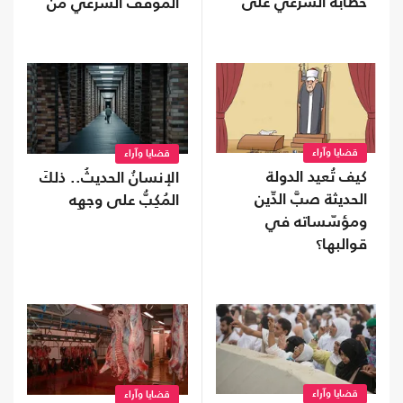
خطابه الشرعي على
الموقف الشرعي من
مقاس الخرائط
القرار السياسي؟
القُطرية؟
قضايا وآراء
قضايا وآراء
كيف تُعيد الدولة
الإنسانُ الحديثُ.. ذلكَ
الحديثة صبَّ الدِّين
المُكِبُّ على وجهِه
ومؤسّساته في
قوالبها؟
قضايا وآراء
قضايا وآراء