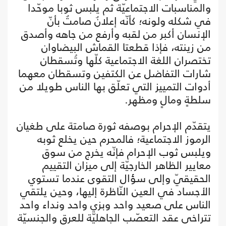
والمناسبات الاجتماعيّة ثم يلبس ثوبا موحّدا
في شكله ولونه؛ كأنّه إعلانٌ صامتٌ بأنّ
الإنسان أكبر من لقبه وأرفع من جاهه وأصدق
من زينته، فإذا قطعتا القماش البيضاوان
تختصران اللغة الاجتماعية كلّها وتُسقطان
شارات التفاضل عن الكتفين وتسقطان معهما
أدوات التمييز التي تعلّق بها الناس طويلا من
سلطةٍ ومالٍ ومظهر.
يتقدّم الإحرام بوصفه ثورة صامتة على طغيان
الرموز الاجتماعية؛ فالمحرم حين يخلع ثوبه
ويلبس ثوب الإحرام فإنّه يخرج من سوق
معايير الظاهر الخارجيّة إلى ميزان التقييم
الحقيقيّ وإلى سؤال التقوى عندما تستوي
الأجساد في العين النّاظرة إليها، وحين يلتقي
الناس على صعيد واحد وبزي واحد ونداء واحد
تتراخى عقد التعصّب الجاهليّة للعرق والجنسيّة