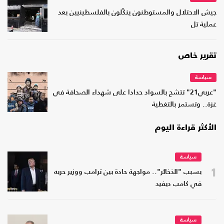
جيش الاحتلال والمستوطنون ينكّلون بالفلسطينيين بعد
عملية تل
تقرير خاص
سياسة
"عربي21" تتشح بالسواد حدادا على شهداء الصحافة في
غزة.. وتستمر بالتغطية
الأكثر قراءة اليوم
سياسة
1
بسبب "الذخائر".. مواجهة حادة بين ترامب ووزير حربه
في كامب ديفيد
سياسة