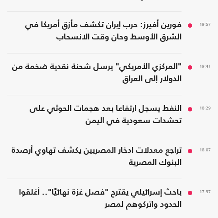
19:57
فورين أفيرز: حرب إيران تكشف مأزق أمريكا في
الشرق الأوسط وحان وقت الانسحاب
19:41
"المركزي الأمريكي" يرسل شحنة نقدية ضخمة من
الدولار إلى العراق
18:29
النفط يسجل ارتفاعا بعد هجمات الحوثي على
تحشدات سعودية في اليمن
18:07
تراجع معدلات ادخار المصريين يكشف تهاوي أرصدة
البنوك المصرية
17:37
باحث إسرائيلي يقترح "فصل غزة نهائيًا".. أغلقوا
الحدود واتركوهم لمصر