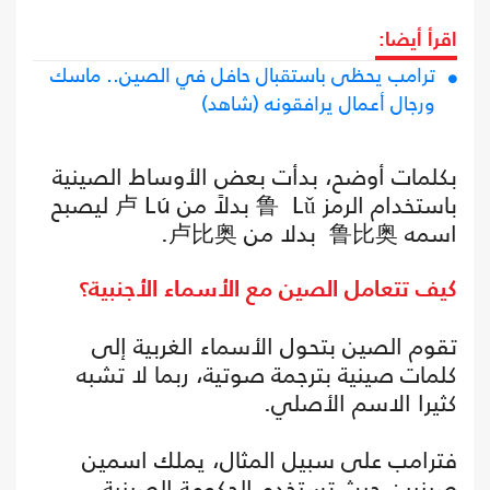
اقرأ أيضا:
ترامب يحظى باستقبال حافل في الصين.. ماسك
ورجال أعمال يرافقونه (شاهد)
بكلمات أوضح، بدأت بعض الأوساط الصينية
باستخدام الرمز 鲁 Lǔ بدلاً من 卢 Lú ليصبح
اسمه 鲁比奥 بدلا من 卢比奥.
كيف تتعامل الصين مع الأسماء الأجنبية؟
تقوم الصين بتحول الأسماء الغربية إلى
كلمات صينية بترجمة صوتية، ربما لا تشبه
كثيرا الاسم الأصلي.
فترامب على سبيل المثال، يملك اسمين
صينيين حيث تستخدم الحكومة الصينية،