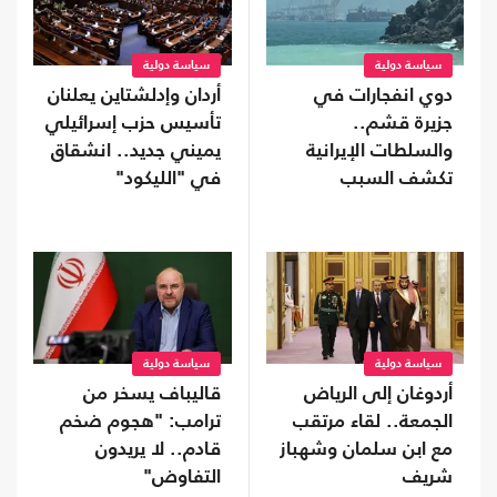
سياسة دولية
سياسة دولية
دوي انفجارات في
أردان وإدلشتاين يعلنان
جزيرة قشم..
تأسيس حزب إسرائيلي
والسلطات الإيرانية
يميني جديد.. انشقاق
تكشف السبب
في "الليكود"
سياسة دولية
سياسة دولية
أردوغان إلى الرياض
قاليباف يسخر من
الجمعة.. لقاء مرتقب
ترامب: "هجوم ضخم
مع ابن سلمان وشهباز
قادم.. لا يريدون
شريف
التفاوض"