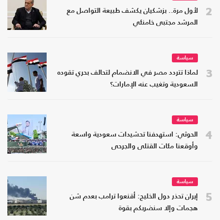
2
لأول مرة.. بزشكيان يكشف طبيعة التواصل مع
المرشد مجتبى خامنئي
سياسة
3
لماذا تتردد مصر في الانضمام لتحالف بحري تقوده
السعودية وتغيب عنه الإمارات؟
سياسة
4
الحوثي: استهدفنا تحشيدات سعودية واسعة
وأوقعنا مئات القتلى والجرحى
سياسة
5
إيران تحذر دول الخليج: أقنعوا ترامب بعدم شن
هجمات وإلا سنضربكم بقوة