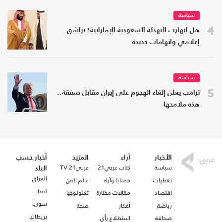
سياسة
4
هل انهارت التهدئة السعودية الإماراتية؟ تراشق
إعلامي واتهامات جديدة
سياسة
5
ترامب يعلن إلغاء الهجوم على إيران مقابل صفقة..
هذه ملامحها
الأخبار
آراء
المزيد
أخبار حسب
سياسة
كتاب عربي21
عربي21 TV
البلد
العراق
تغطيات
قضايا وآراء
عالم الفن
ليبيا
اقتصاد
مقالات مختارة
تكنولوجيا
سوريا
رياضة
أفكار
صحة
بريطانيا
صحافة
استطلاع رأي