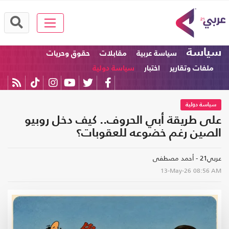
سياسة
سياسة عربية
مقابلات
حقوق وحريات
ملفات وتقارير
اختبار
سياسة دولية
سياسة دولية
على طريقة أبي الحروف.. كيف دخل روبيو
الصين رغم خضوعه للعقوبات؟
عربي21 - أحمد مصطفى
13-May-26
08:56 AM